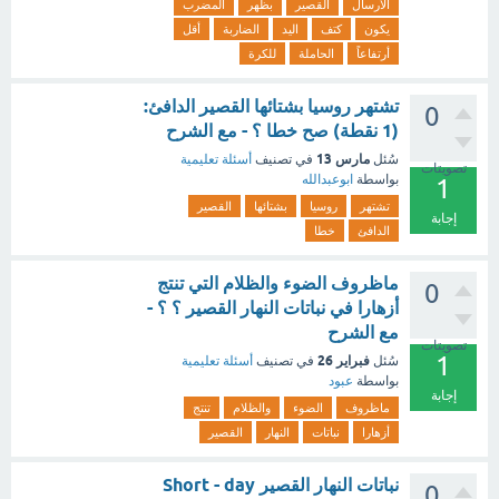
الارسال
القصير
بظهر
المضرب
يكون
كتف
اليد
الضاربة
أقل
أرتفاعاً
الحاملة
للكرة
تشتهر روسيا بشتائها القصير الدافئ:
0
(1 نقطة) صح خطا ؟ - مع الشرح
مارس 13
سُئل
في تصنيف
أسئلة تعليمية
تصويتات
بواسطة
ابوعبدالله
1
تشتهر
روسيا
بشتائها
القصير
إجابة
الدافئ
خطا
ماظروف الضوء والظلام التي تنتج
0
أزهارا في نباتات النهار القصير ؟ ؟ -
مع الشرح
تصويتات
1
فبراير 26
سُئل
في تصنيف
أسئلة تعليمية
بواسطة
عبود
إجابة
ماظروف
الضوء
والظلام
تنتج
أزهارا
نباتات
النهار
القصير
نباتات النهار القصير Short - day
0