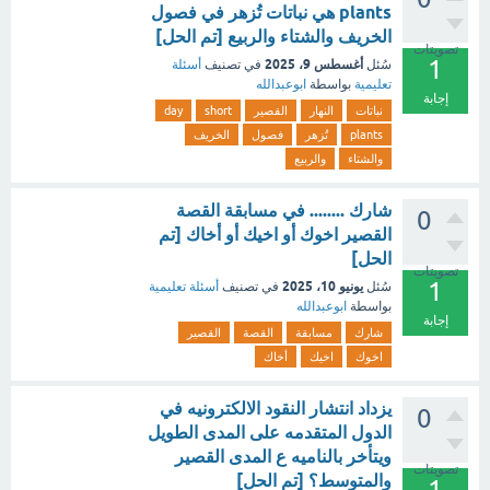
plants هي نباتات تُزهر في فصول
الخريف والشتاء والربيع [تم الحل]
تصويتات
1
أغسطس 9، 2025
سُئل
في تصنيف
أسئلة
تعليمية
بواسطة
ابوعبدالله
إجابة
نباتات
النهار
القصير
short
day
plants
تُزهر
فصول
الخريف
والشتاء
والربيع
شارك ........ في مسابقة القصة
0
القصير اخوك أو اخيك أو أخاك [تم
الحل]
تصويتات
1
يونيو 10، 2025
سُئل
في تصنيف
أسئلة تعليمية
بواسطة
ابوعبدالله
إجابة
شارك
مسابقة
القصة
القصير
اخوك
اخيك
أخاك
يزداد انتشار النقود الالكترونيه في
0
الدول المتقدمه على المدى الطويل
ويتأخر بالناميه ع المدى القصير
تصويتات
والمتوسط؟ [تم الحل]
1