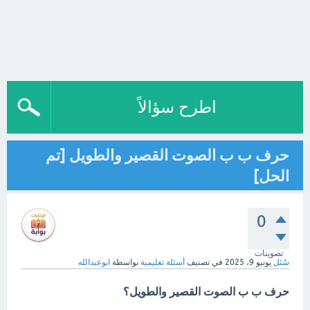
اطرح سؤالاً
حرف ب ب الصوت القصير والطويل [تم
الحل]
0
تصويتات
سُئل
يونيو 9، 2025
في تصنيف
أسئلة تعليمية
بواسطة
ابوعبدالله
حرف ب ب الصوت القصير والطويل؟