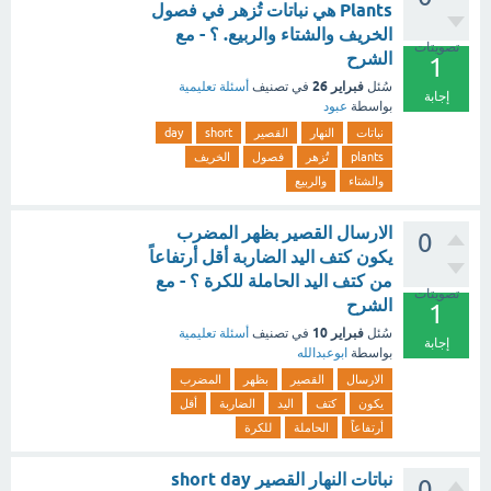
Plants هي نباتات تُزهر في فصول
الخريف والشتاء والربيع. ؟ - مع
تصويتات
الشرح
1
فبراير 26
سُئل
في تصنيف
أسئلة تعليمية
إجابة
بواسطة
عبود
نباتات
النهار
القصير
short
day
plants
تُزهر
فصول
الخريف
والشتاء
والربيع
الارسال القصير بظهر المضرب
0
يكون كتف اليد الضاربة أقل أرتفاعاً
من كتف اليد الحاملة للكرة ؟ - مع
تصويتات
الشرح
1
فبراير 10
سُئل
في تصنيف
أسئلة تعليمية
إجابة
بواسطة
ابوعبدالله
الارسال
القصير
بظهر
المضرب
يكون
كتف
اليد
الضاربة
أقل
أرتفاعاً
الحاملة
للكرة
نباتات النهار القصير short day
0