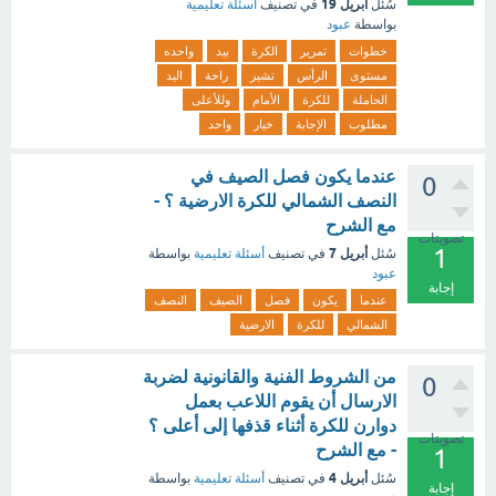
أبريل 19
سُئل
في تصنيف
أسئلة تعليمية
بواسطة
عبود
خطوات
تمرير
الكرة
بيد
واحده
مستوى
الرأس
تشير
راحة
اليد
الحاملة
للكرة
الأمام
وللأعلى
مطلوب
الإجابة
خيار
واحد
عندما يكون فصل الصيف في
0
النصف الشمالي للكرة الارضية ؟ -
مع الشرح
تصويتات
1
أبريل 7
سُئل
في تصنيف
أسئلة تعليمية
بواسطة
عبود
إجابة
عندما
يكون
فصل
الصيف
النصف
الشمالي
للكرة
الارضية
من الشروط الفنية والقانونية لضربة
0
الارسال أن يقوم اللاعب بعمل
دوارن للكرة أثناء قذفها إلى أعلى ؟
تصويتات
- مع الشرح
1
أبريل 4
سُئل
في تصنيف
أسئلة تعليمية
بواسطة
إجابة