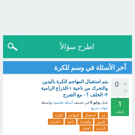
اطرح سؤالاً
آخر الأسئلة في وسم للكرة
يتم استقبال المهاجم للكرة باليدين
0
والتحرك من ناحية ١-الذراع الرامية
٢- الخلف ؟ - مع الشرح
تصويتات
1
يوليو 8
سُئل
في تصنيف
أسئلة تعليمية
بواسطة
جواب سريع
إجابة
يتم
استقبال
المهاجم
للكرة
باليدين
والتحرك
ناحية
١-الذراع
الرامية
الخلف