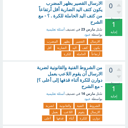
الارسال القصير بظهر المضرب
0
يكون كتف اليد الضاربة أقل أرتفاعاً
من كتف اليد الحاملة للكرة . ؟ - مع
تصويتات
الشرح
1
مارس 23
سُئل
في تصنيف
أسئلة تعليمية
إجابة
بواسطة
عبود
الارسال
القصير
بظهر
المضرب
يكون
كتف
اليد
الضاربة
أقل
أرتفاعاً
الحاملة
للكرة
من الشروط الفنية والقانونية لضربة
0
الارسال أن يقوم اللاعب بعمل
دوارن للكرة أثناء قذفها إلى أعلى ؟|
تصويتات
- مع الشرح
1
مارس 16
سُئل
في تصنيف
أسئلة تعليمية
إجابة
بواسطة
عبود
الشروط
الفنية
والقانونية
لضربة
الارسال
يقوم
اللاعب
بعمل
دوارن
للكرة
أثناء
قذفها
أعلى