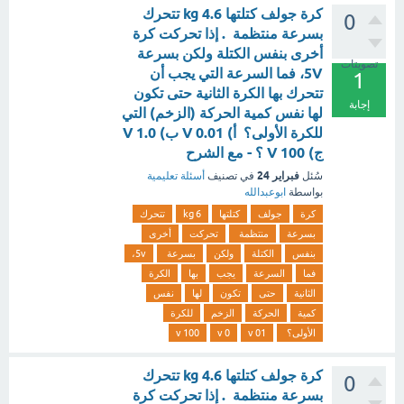
كرة جولف كتلتها 4.6 kg تتحرك
0
بسرعة منتظمة . إذا تحركت كرة
أخرى بنفس الكتلة ولكن بسرعة
تصويتات
5V، فما السرعة التي يجب أن
1
تتحرك بها الكرة الثانية حتى تكون
إجابة
لها نفس كمية الحركة (الزخم) التي
للكرة الأولى؟ أ) 0.01 V ب) 1.0 V
ج) 100 V ؟ - مع الشرح
فبراير 24
سُئل
في تصنيف
أسئلة تعليمية
بواسطة
ابوعبدالله
كرة
جولف
كتلتها
6 kg
تتحرك
بسرعة
منتظمة
تحركت
أخرى
بنفس
الكتلة
ولكن
بسرعة
5v،
فما
السرعة
يجب
بها
الكرة
الثانية
حتى
تكون
لها
نفس
كمية
الحركة
الزخم
للكرة
الأولى؟
01 v
0 v
100 v
كرة جولف كتلتها 4.6 kg تتحرك
0
بسرعة منتظمة . إذا تحركت كرة