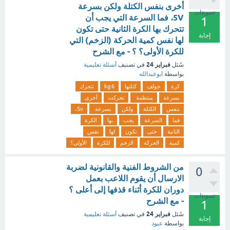
أخرى بنفس الكتلة ولكن بسرعة
تصويتات
5V، فما السرعة التي يجب أن
1
تتحرك بها الكرة الثانية حتى تكون
إجابة
لها نفس كمية الحركة (الزخم) التي
للكرة الأولى؟ ؟ - مع الشرح
فبراير 24
سُئل
في تصنيف
أسئلة تعليمية
بواسطة
ابوعبدالله
كرة
جولف
كتلتها
6 kg
تتحرك
بسرعة
منتظمة
تحركت
أخرى
بنفس
الكتلة
ولكن
بسرعة
5v،
فما
السرعة
يجب
بها
الكرة
الثانية
حتى
تكون
لها
نفس
كمية
الحركة
الزخم
للكرة
الأولى؟
من الشروط الفنية والقانونية لضربة
0
الارسال أن يقوم اللاعب بعمل
دوران للكرة أثناء قذفها إلى أعلى ؟
تصويتات
- مع الشرح
1
فبراير 24
سُئل
في تصنيف
أسئلة تعليمية
إجابة
بواسطة
عبود