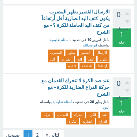
الارسال القصير بظهر المضرب
0
يكون كتف اليد الضاربة أقل أرتفاعاً
من كتف اليد الحاملة للكرة ؟ - مع
تصويتات
الشرح
1
فبراير 10
سُئل
في تصنيف
أسئلة تعليمية
إجابة
بواسطة
ابوعبدالله
الارسال
القصير
بظهر
المضرب
يكون
كتف
اليد
الضاربة
أقل
أرتفاعاً
الحاملة
للكرة
عند صد الكرة لا تتحرك القدمان مع
0
حركة الذراع الضاربة للكرة - مع
الشرح
تصويتات
1
يناير 28
سُئل
في تصنيف
أسئلة تعليمية
بواسطة
عبود
إجابة
عند
الكرة
تتحرك
القدمان
حركة
الذراع
الضاربة
للكرة
التالي »
2
1
صفحة: