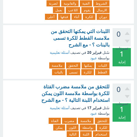
الشروط
الفنية
والقانونية
لضربة
الارسال
يقوم
اللاعب
بعمل
دوران
للكرة
أثناء
قذفها
أعلى
اللبنات التي يمكنها التحقق من
0
ملامسة القطط للكرة تسمى
بالبنات ؟ - مع الشرح
تصويتات
1
فبراير 20
سُئل
في تصنيف
أسئلة تعليمية
بواسطة
عبود
إجابة
اللبنات
يمكنها
التحقق
ملامسة
القطط
للكرة
تسمى
بالبنات
للتحقق من ملامسة مضرب الفتاة
0
للكرة بواسطة ملامسة اللون يمكن
استخدام اللبنة التالية ؟ - مع الشرح
تصويتات
1
فبراير 17
سُئل
في تصنيف
أسئلة تعليمية
بواسطة
عبود
إجابة
للتحقق
ملامسة
مضرب
الفتاة
للكرة
بواسطة
اللون
يمكن
استخدام
اللبنة
التالية