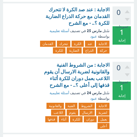
الاجابة : عند صد الكرة لا تتحرك
0
القدمان مع حركة الذراع الضاربة
للكرة ؟.. - مع الشرح
تصويتات
1
مارس 25
سُئل
في تصنيف
أسئلة تعليمية
بواسطة
عبود
إجابة
الاجابة
عند
الكرة
تتحرك
القدمان
حركة
الذراع
الضاربة
للكرة
الاجابة : من الشروط الفنية
0
والقانونية لضربة الارسال أن يقوم
اللاعب بعمل دوران للكرة أثناء
تصويتات
قذفها إلى أعلى ؟.. - مع الشرح
1
مارس 24
سُئل
في تصنيف
أسئلة تعليمية
إجابة
بواسطة
عبود
الاجابة
الشروط
الفنية
والقانونية
لضربة
الارسال
يقوم
اللاعب
بعمل
دوران
للكرة
أثناء
قذفها
أعلى