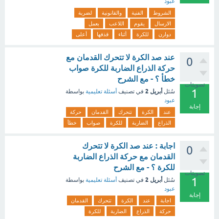
عبود
الشروط
الفنية
والقانونية
لضربة
الارسال
يقوم
اللاعب
بعمل
دوارن
للكرة
أثناء
قذفها
أعلى
عند صد الكرة لا تتحرك القدمان مع
0
حركة الذراع الضاربة للكرة صواب
خطأ ؟ - مع الشرح
تصويتات
1
أبريل 2
سُئل
في تصنيف
أسئلة تعليمية
بواسطة
عبود
إجابة
عند
الكرة
تتحرك
القدمان
حركة
الذراع
الضاربة
للكرة
صواب
خطأ
اجابة : عند صد الكرة لا تتحرك
0
القدمان مع حركة الذراع الضاربة
للكرة ؟ - مع الشرح
تصويتات
1
أبريل 2
سُئل
في تصنيف
أسئلة تعليمية
بواسطة
عبود
إجابة
اجابة
عند
الكرة
تتحرك
القدمان
حركة
الذراع
الضاربة
للكرة