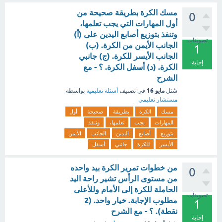
مسك الكرة بطريقة صحيحة من
0
أول المهارات التي يجب تعلمها،
وتنفذ بتوزيع أصابع اليدين على (أ)
تصويتات
الجانب الأيمن من الكرة. (ب)
1
الجانب الأيسر للكرة. (ج) جانبي
إجابة
الكرة. (د) أسفل الكرة. ؟ - مع
الشرح
مايو 16
سُئل
في تصنيف
أسئلة تعليمية
بواسطة
مستشار تعليمي
مسك
الكرة
بطريقة
صحيحة
أول
المهارات
يجب
تعلمها،
وتنفذ
بتوزيع
أصابع
اليدين
الجانب
الأيمن
الأيسر
للكرة
جانبي
أسفل
من خطوات تمرير الكرة بيد واحده
0
من مستوى الرأس تشير راحة اليد
الحاملة للكرة إلى الأمام وللأعلى
تصويتات
مطلوب الإجابة. خيار واحد. (2
1
نقطة). ؟ - مع الشرح
إجابة