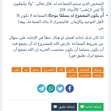
الشخص الذي ستتم الشفاعة له.
قال تعالى:
"وَلَا يَشْفَعُونَ
إِلَّا لِمَنِ ارْتَضَى" (الأنبياء:
28).
أن يكون المشفوع له مسلمًا موحدًا:
الشفاعة لا تكون إلا
لأهل التوحيد والإيمان.
فالمشرك لا تناله الشفاعة، وهذا
من
اذا كان لديك إجابة افضل او هناك خطأ في الإجابة علي سؤال
‏من شروط الشفاعة عارض الله للمشروع له أن يشفع ‏فيه
‏أن يكون مسلما ‏أن يكون محتسب ‏الحرية ‏إن الله يشفع أن
يشفع اترك تعليق فورآ.
شروط
الشفاعة
عارض
الله
للمشروع
يشفع
فيه
يكون
مسلما
محتسب
الحرية