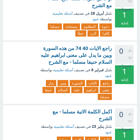
مع الشرح
تصويتات
1
أبريل 28
سُئل
في تصنيف
أسئلة تعليمية
بواسطة
عبود
إجابة
دعوة
المظلوم
مستجابة
مسلما
كافرا
لاترد
خطأ
راجع الايات 40 74 من هذه السورة
0
وبين ما يدل على معنى ابراهيم عليه
السلام حنيفا مسلما - مع الشرح
تصويتات
1
فبراير 6
سُئل
في تصنيف
أسئلة تعليمية
بواسطة
عبود
إجابة
راجع
الايات
السورة
وبين
يدل
معنى
ابراهيم
عليه
السلام
حنيفا
مسلما
اكمل الكلمة الاتية مسلما - مع
0
الشرح
يناير 23
سُئل
في تصنيف
أسئلة تعليمية
بواسطة
تصويتات
عبود
1
اكمل
الكلمة
الاتية
مسلما