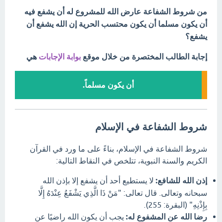
‏من شروط الشفاعة عارض الله للمشروع له أن يشفع ‏فيه
‏أن يكون مسلما ‏أن يكون محتسب ‏الحرية ‏إن الله يشفع أن
يشفع؟
إجابة الطالب المختصرة من خلال موقع
بوابة الإجابات
هي
أن يكون مسلماً.
شروط الشفاعة في الإسلام
شروط الشفاعة في الإسلام، بناءً على ما ورد في القرآن
الكريم والسنة النبوية، تتلخص في النقاط التالية:
إذن الله للشافع:
لا يستطيع أحد أن يشفع إلا بإذن الله
سبحانه وتعالى.
قال تعالى:
"مَنْ ذَا الَّذِي يَشْفَعُ عِنْدَهُ إِلَّا
بِإِذْنِهِ" (البقرة:
255).
رضا الله عن المشفوع له:
يجب أن يكون الله راضيًا عن