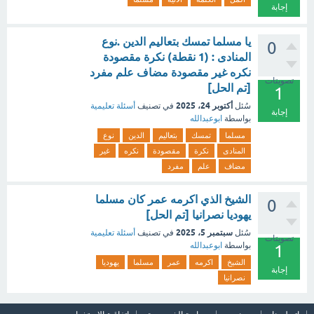
إجابة
يا مسلما تمسك بتعاليم الدين .نوع
0
المنادى : (1 نقطة) نكرة مقصودة
نكره غير مقصودة مضاف علم مفرد
تصويتات
[تم الحل]
1
أكتوبر 24، 2025
سُئل
في تصنيف
أسئلة تعليمية
إجابة
بواسطة
ابوعبدالله
مسلما
تمسك
بتعاليم
الدين
نوع
المنادى
نكرة
مقصودة
نكره
غير
مضاف
علم
مفرد
الشيخ الذي اكرمه عمر كان مسلما
0
يهوديا نصرانيا [تم الحل]
سبتمبر 5، 2025
سُئل
في تصنيف
أسئلة تعليمية
تصويتات
بواسطة
ابوعبدالله
1
الشيخ
اكرمه
عمر
مسلما
يهوديا
إجابة
نصرانيا