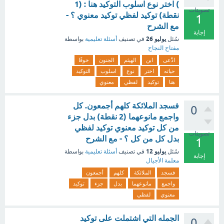
) اختر نوع اسلوب التوكيد هنا : (1
تصويتات
نقطة) توكيد لفظي توكيد معنوي ؟ -
1
مع الشرح
إجابة
يوليو 26
سُئل
في تصنيف
أسئلة تعليمية
بواسطة
مفتاح النجاح
ادَّعى
ابن
الهيثم
الجنون
خوفًا
حياته
اختر
نوع
اسلوب
التوكيد
هنا
توكيد
لفظي
معنوي
فسجد الملائكة كلهم أجمعون. كل
0
واجمع مانوعهما (2 نقطة) بدل جزء
من كل توكيد معنوي توكيد لفظي
تصويتات
بدل كل من كل ؟ - مع الشرح
1
يوليو 12
سُئل
في تصنيف
أسئلة تعليمية
بواسطة
إجابة
معلمة الأجيال
فسجد
الملائكة
كلهم
أجمعون
واجمع
مانوعهما
بدل
جزء
توكيد
معنوي
لفظي
الجمله التي اشتملت على توكيد
0