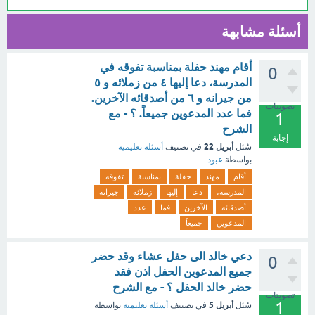
أسئلة مشابهة
أقام مهند حفلة بمناسبة تفوقه في
0
المدرسة، دعا إليها ٤ من زملائه و ٥
من جيرانه و ٦ من أصدقائه الآخرين.
تصويتات
فما عدد المدعوين جميعاً. ؟ - مع
1
الشرح
إجابة
أبريل 22
سُئل
في تصنيف
أسئلة تعليمية
بواسطة
عبود
أقام
مهند
حفلة
بمناسبة
تفوقه
المدرسة،
دعا
إليها
زملائه
جيرانه
أصدقائه
الآخرين
فما
عدد
المدعوين
جميعاً
دعي خالد الى حفل عشاء وقد حضر
0
جميع المدعوين الحفل اذن فقد
حضر خالد الحفل ؟ - مع الشرح
تصويتات
1
أبريل 5
سُئل
في تصنيف
أسئلة تعليمية
بواسطة