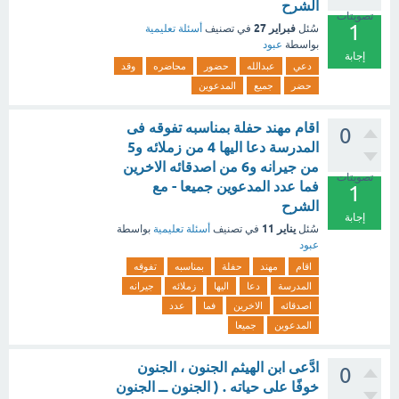
الشرح
تصويتات
1
فبراير 27
سُئل
في تصنيف
أسئلة تعليمية
بواسطة
عبود
إجابة
دعي
عبدالله
حضور
محاضره
وقد
حضر
جميع
المدعوين
اقام مهند حفلة بمناسبه تفوقه فى
0
المدرسة دعا اليها 4 من زملائه و5
من جيرانه و6 من اصدقائه الاخرين
تصويتات
فما عدد المدعوين جميعا - مع
1
الشرح
إجابة
يناير 11
سُئل
في تصنيف
أسئلة تعليمية
بواسطة
عبود
اقام
مهند
حفلة
بمناسبه
تفوقه
المدرسة
دعا
اليها
زملائه
جيرانه
اصدقائه
الاخرين
فما
عدد
المدعوين
جميعا
ادَّعى ابن الهيثم الجنون ، الجنون
0
خوفًا على حياته . ( الجنون ــ الجنون