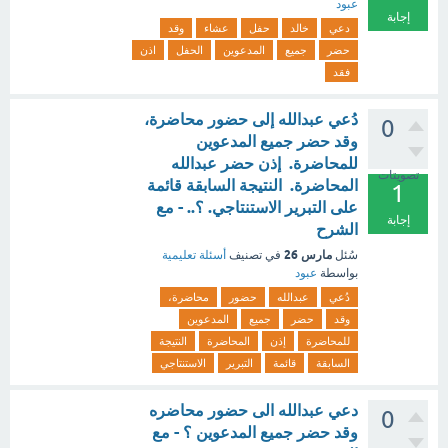
عبود
إجابة
دعي
خالد
حفل
عشاء
وقد
حضر
جميع
المدعوين
الحفل
اذن
فقد
دُعي عبدالله إلى حضور محاضرة،
0
وقد حضر جميع المدعوين
للمحاضرة. إذن حضر عبدالله
تصويتات
المحاضرة. النتيجة السابقة قائمة
1
على التبرير الاستنتاجي. ؟.. - مع
إجابة
الشرح
مارس 26
سُئل
في تصنيف
أسئلة تعليمية
بواسطة
عبود
دُعي
عبدالله
حضور
محاضرة،
وقد
حضر
جميع
المدعوين
للمحاضرة
إذن
المحاضرة
النتيجة
السابقة
قائمة
التبرير
الاستنتاجي
دعي عبدالله الى حضور محاضره
0
وقد حضر جميع المدعوين ؟ - مع