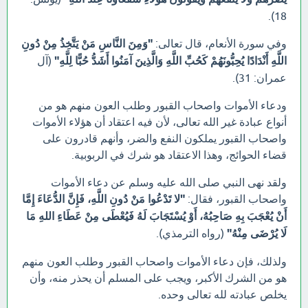
18).
وفي سورة الأنعام، قال تعالى:
"وَمِنَ النَّاسِ مَنْ يَتَّخِذُ مِنْ دُونِ
اللَّهِ أَنْدَادًا يُحِبُّونَهُمْ كَحُبِّ اللَّهِ وَالَّذِينَ آمَنُوا أَشَدُّ حُبًّا لِلَّهِ"
(آل
عمران: 31).
ودعاء الأموات واصحاب القبور وطلب العون منهم هو من
أنواع عبادة غير الله تعالى، لأن فيه اعتقاد أن هؤلاء الأموات
واصحاب القبور يملكون النفع والضر، وأنهم قادرون على
قضاء الحوائج، وهذا الاعتقاد هو شرك في الربوبية.
ولقد نهى النبي صلى الله عليه وسلم عن دعاء الأموات
واصحاب القبور، فقال:
"لا تَدْعُوا مَنْ دُونِ اللَّهِ، فَإِنَّ الدُّعَاءَ إِمَّا
أَنْ يُعْجَبَ بِهِ صَاحِبُهُ، أَوْ يُسْتَجَابَ لَهُ فَيُعْطَى مِنْ عَطَاءِ اللهِ مَا
لَا يُرْضَى مِنْهُ"
(رواه الترمذي).
ولذلك، فإن دعاء الأموات واصحاب القبور وطلب العون منهم
هو من الشرك الأكبر، ويجب على المسلم أن يحذر منه، وأن
يخلص عبادته لله تعالى وحده.