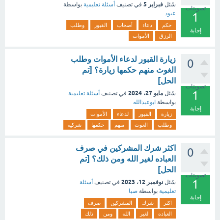
فبراير 5
سُئل
في تصنيف
أسئلة تعليمية
بواسطة
تصويتات
عبود
1
حكم
دعاء
أصحاب
القبور
وطلب
إجابة
الرزق
الأموات
زيارة القبور لدعاء الأموات وطلب
0
الغوث منهم حكمها زيارة؟ [تم
الحل]
تصويتات
1
مايو 27، 2024
سُئل
في تصنيف
أسئلة تعليمية
بواسطة
ابوعبدالله
إجابة
زيارة
القبور
لدعاء
الأموات
وطلب
الغوث
منهم
حكمها
شركية
اكثر شرك المشركين في صرف
0
العباده لغير الله ومن ذلك؟ [تم
الحل]
تصويتات
1
نوفمبر 12، 2023
سُئل
في تصنيف
أسئلة
تعليمية
بواسطة
صبا
إجابة
اكثر
شرك
المشركين
صرف
العباده
لغير
الله
ومن
ذلك