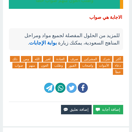
وطلب العون منهم صواب خطأ
الاجابة هي صواب
للمزيد من الحلول المفصلة لجميع مواد ومراحل
المناهج السعودية، يمكنك زيارة
بوابة الإجابات
.
أكثر
شرك
المشركين
صرف
العبادة
لغير
الله
ومن
ذلك
دعاء
الأموات
واصحاب
القبور
وطلب
العون
منهم
صواب
خطأ