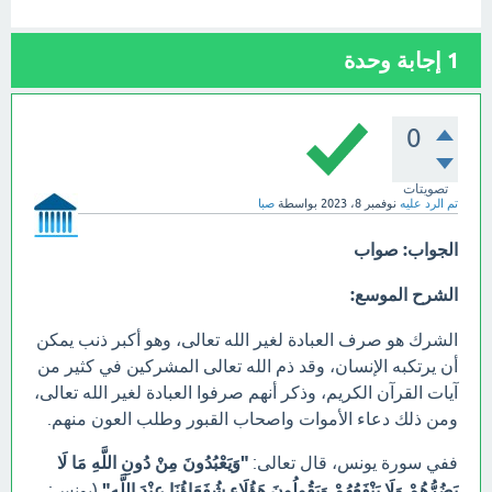
1
إجابة وحدة
0
تصويتات
تم الرد عليه
نوفمبر 8، 2023
بواسطة
صبا
الجواب: صواب
الشرح الموسع:
الشرك هو صرف العبادة لغير الله تعالى، وهو أكبر ذنب يمكن
أن يرتكبه الإنسان، وقد ذم الله تعالى المشركين في كثير من
آيات القرآن الكريم، وذكر أنهم صرفوا العبادة لغير الله تعالى،
ومن ذلك دعاء الأموات واصحاب القبور وطلب العون منهم.
ففي سورة يونس، قال تعالى:
"وَيَعْبُدُونَ مِنْ دُونِ اللَّهِ مَا لَا
يَضُرُّهُمْ وَلَا يَنْفَعُهُمْ وَيَقُولُونَ هَؤُلَاءِ شُفَعَاؤُنَا عِنْدَ اللَّهِ"
(يونس: