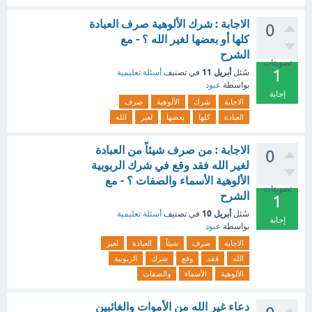
الاجابة : شرك الألوهية صرف العبادة
0
كلها أو بعضها لغير الله ؟ - مع
الشرح
تصويتات
1
أبريل 11
سُئل
في تصنيف
أسئلة تعليمية
بواسطة
عبود
إجابة
الاجابة
شرك
الألوهية
صرف
العبادة
كلها
بعضها
لغير
الله
الاجابة : من صرف شيئاً من العبادة
0
لغير الله فقد وقع في شرك الربوبية
الألوهية الأسماء والصفات ؟ - مع
تصويتات
الشرح
1
أبريل 10
سُئل
في تصنيف
أسئلة تعليمية
إجابة
بواسطة
عبود
الاجابة
صرف
شيئاً
العبادة
لغير
الله
فقد
وقع
شرك
الربوبية
الألوهية
الأسماء
والصفات
دعاء غير الله من الأموات والغائبين