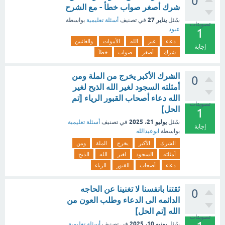
0
شرك أصغر صواب خطأ - مع الشرح
يناير 27
سُئل
في تصنيف
أسئلة تعليمية
بواسطة
تصويتات
عبود
1
دعاء
غير
الله
الأموات
والغائبين
إجابة
شرك
أصغر
صواب
خطأ
الشرك الأكبر يخرج من الملة ومن
0
أمثلته السجود لغير الله الذبح لغير
الله دعاء أصحاب القبور الرياء [تم
تصويتات
الحل]
1
يوليو 21، 2025
سُئل
في تصنيف
أسئلة تعليمية
إجابة
بواسطة
ابوعبدالله
الشرك
الأكبر
يخرج
الملة
ومن
أمثلته
السجود
لغير
الله
الذبح
دعاء
أصحاب
القبور
الرياء
ثقتنا بانفسنا لا تغنينا عن الحاجه
0
الدائمه الى الدعاء وطلب العون من
الله [تم الحل]
تصويتات
يونيو 10، 2025
سُئل
في تصنيف
أسئلة تعليمية