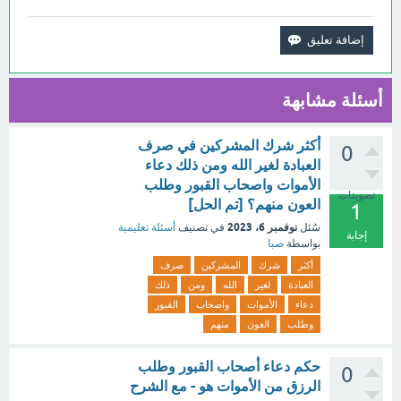
أسئلة مشابهة
أكثر شرك المشركين في صرف
0
العبادة لغير الله ومن ذلك دعاء
الأموات واصحاب القبور وطلب
تصويتات
العون منهم؟ [تم الحل]
1
نوفمبر 6، 2023
سُئل
في تصنيف
أسئلة تعليمية
إجابة
بواسطة
صبا
أكثر
شرك
المشركين
صرف
العبادة
لغير
الله
ومن
ذلك
دعاء
الأموات
واصحاب
القبور
وطلب
العون
منهم
حكم دعاء أصحاب القبور وطلب
0
الرزق من الأموات هو - مع الشرح