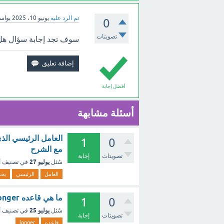
تم الرد عليه
يونيو 10، 2025
بواس
0
تصويتات
سوف تجد إجابة سؤال هل قا
أفضل إجابة
أسئلة مشابهة
1
0
مع الشرح
تصويتات
إجابة
يوليو 27
سُئل
في تصنيف
أ
العامل
الرئيسي
يحد
ما هي قاعده no longer ؟ - مع الشرح
1
0
يوليو 25
سُئل
في تصنيف
أ
تصويتات
إجابة
قاعده
longer