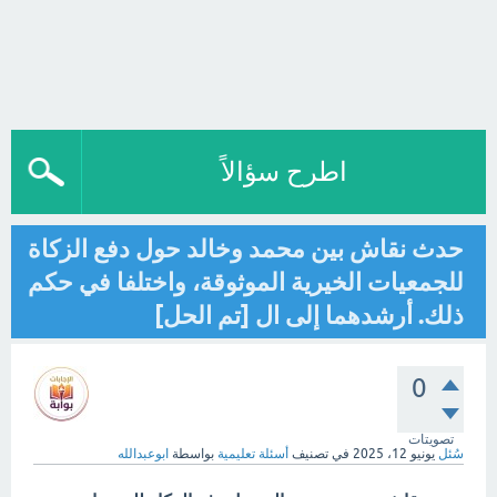
اطرح سؤالاً
حدث نقاش بين محمد وخالد حول دفع الزكاة
للجمعيات الخيرية الموثوقة، واختلفا في حكم
ذلك. أرشدهما إلى ال [تم الحل]
0
تصويتات
سُئل
يونيو 12، 2025
في تصنيف
أسئلة تعليمية
بواسطة
ابوعبدالله