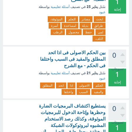
1
يناير 25
سُئل
في تصنيف
أسئلة تعليمية
بواسطة
إجابة
عبود
ابحث
مصادر
التعلم
الموثوقة،
طرائق
بديلة
لمساعدة
أسرة
لمى
حفظ
محصول
الرطب
التلف،
بين الحكم الاصولى فى اذا اتحد
0
المطلق والمقيد فى السبب واختلفا
فى الحكم - مع الشرح
تصويتات
1
يناير 21
سُئل
في تصنيف
أسئلة تعليمية
بواسطة
عبود
إجابة
الحكم
الاصولى
اذا
اتحد
المطلق
والمقيد
السبب
واختلفا
يستطيع اكتشاف البرمجيات الضارة
0
وحظرها وإتاحة الدخول للبرمجيات
الموثوقة، وكذلك رصد الاستخدام
تصويتات
المشبوه لبروتوكولات الشبكة
1
المختلفة وحظرها في الجيل .... [تم