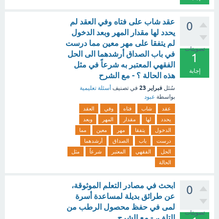
عقد شاب على فتاه وفي العقد لم
0
يحدد لها مقدار المهر وبعد الدخول
لم يتفقا على مهر معين مما درست
تصويتات
في باب الصداق أرشدهما الى الحل
1
الفقهي المعتبر به شرعاً في مثل
إجابة
هذه الحالة ؟ - مع الشرح
فبراير 23
سُئل
في تصنيف
أسئلة تعليمية
بواسطة
عبود
عقد
شاب
فتاه
وفي
العقد
يحدد
لها
مقدار
المهر
وبعد
الدخول
يتفقا
مهر
معين
مما
درست
باب
الصداق
أرشدهما
الحل
الفقهي
المعتبر
شرعاً
مثل
الحالة
ابحث في مصادر التعلم الموثوقة،
0
عن طرائق بديلة لمساعدة أسرة
لمى في حفظ محصول الرطب من
تصويتات
التلف، - مع الشرح