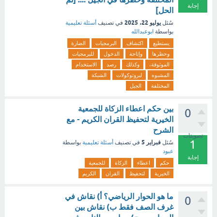
إجابة
الحل]
يوليو 22، 2025
سُئل
في تصنيف
أسئلة تعليمية
بواسطة
ابوعبدالله
يستطيع
اكتشاف
البرمجيات
الضارة
وحظرها
وإتاحة
الدخول
للبرمجيات
الموثوقة،
وكذلك
رصد
الاستخدام
المشبوه
لبروتوكولات
الشبكة
المختلفة
الجيل
بين حكم اعطاء الزكاة للجمعية
0
الخيرية لتحفيظ القران الكريم - مع
الشرح
تصويتات
1
فبراير 5
سُئل
في تصنيف
أسئلة تعليمية
بواسطة
عبود
إجابة
حكم
اعطاء
الزكاة
للجمعية
الخيرية
لتحفيظ
القران
الكريم
ما هو الحوار الرياضي؟ أ) نقاش في
0
غرف الصف فقط ب) نقاش بين