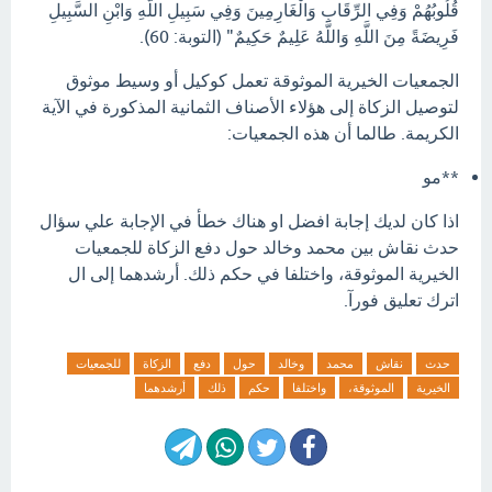
قُلُوبُهُمْ وَفِي الرِّقَابِ وَالْغَارِمِينَ وَفِي سَبِيلِ اللَّهِ وَابْنِ السَّبِيلِ
فَرِيضَةً مِنَ اللَّهِ وَاللَّهُ عَلِيمٌ حَكِيمٌ" (التوبة:
60).
الجمعيات الخيرية الموثوقة تعمل كوكيل أو وسيط موثوق
لتوصيل الزكاة إلى هؤلاء الأصناف الثمانية المذكورة في الآية
الكريمة.
طالما أن هذه الجمعيات:
**مو
اذا كان لديك إجابة افضل او هناك خطأ في الإجابة علي سؤال
حدث نقاش بين محمد وخالد حول دفع الزكاة للجمعيات
الخيرية الموثوقة، واختلفا في حكم ذلك. أرشدهما إلى ال
اترك تعليق فورآ.
حدث
نقاش
محمد
وخالد
حول
دفع
الزكاة
للجمعيات
الخيرية
الموثوقة،
واختلفا
حكم
ذلك
أرشدهما