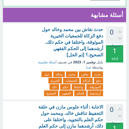
أسئلة مشابهة
حدث نقاش بين محمد وخالد حول
0
دفع الزكاة للجمعيات الخيرية
الموثوقة، واختلفا في حكم ذلك.
تصويتات
أرشدهما إلى الحكم الفقهي
1
الصحيح.؟ [تم الحل]
إجابة
نوفمبر 1، 2023
سُئل
في تصنيف
أسئلة تعليمية
بواسطة
صبا
حدث
نقاش
محمد
وخالد
حول
دفع
الزكاة
للجمعيات
الخيرية
الموثوقة،
واختلفا
حكم
ذلك
أرشدهما
الحكم
الفقهي
الصحيح
الاجابة : أثناء جلوس مازن في حلقة
0
التحفيظ تناقش خالد، ومحمد حول
حكم العلم بالتجويد، واختلفا على
تصويتات
ذلك، أرشدهما مازن إلى حكم العلم
1