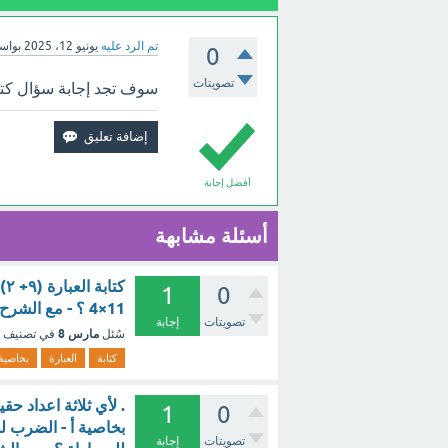
تم الرد عليه
يونيو 12، 2025
بواس
0
تصويتات
سوف تجد إجابة سؤال كتابة العبارة (٢+٩) ×4 بخا
أفضل إجابة
أسئلة مشابهة
1
0
11×4 ؟ - مع الشرح
تصويتات
إجابة
مارس 8
سُئل
في تصنيف
كتابة
العبارة
بخاصية
1
0
بخاصية أ - الضرب لل
تصويتات
إجابة