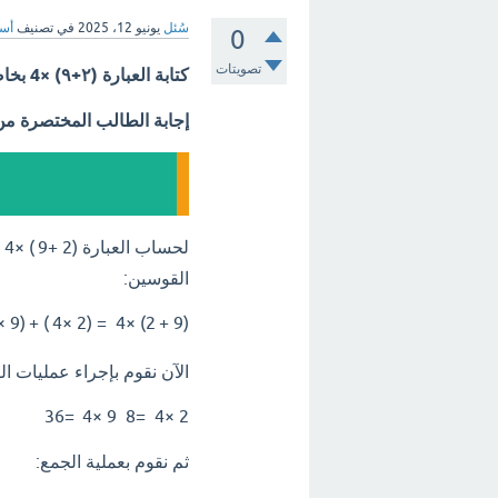
سُئل
يونيو 12، 2025
في تصنيف
أسئ
0
تصويتات
كتابة العبارة (٢+٩) ×4 بخاصية التوزيع؟
إجابة الطالب المختصرة م
لحساب العبارة
(
2
+
9
)
×
4
ب
القوسين:
×
9
(
+
)
4
×
2
(
=
4
×
)
2
+
9
(
الآن نقوم بإجراء عمليات ال
36
=
4
×
9
8
=
4
×
2
ثم نقوم بعملية الجمع: