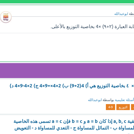
طة
ابوعبدالله
صية التوزيع بالأعلى.
كتابة العبارة (۹+ ۲)× ٤ بخاصية التوزيع هي أ) 4(2+9) ب) 2×4×+9×4 ج) 2×4-9×4 د)
أسئلة تعليمية
بواسطة
ابوعبدالله
التوزيع
4-9
. لأي ثلاثة اعداد حقيقية a, b, c إذا كان a = b و b = c فإن a = c تسمى هذه الخاصية
مساواة ب - التماثل للمساواة ج - التعدي للمساواة د - التعويض