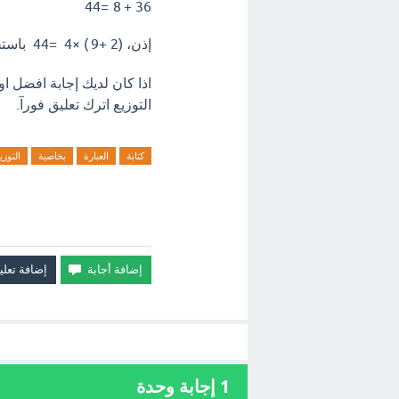
44
=
8
+
36
إذن،
(
2
+
9
)
×
4
=
44
باستخ
التوزيع اترك تعليق فورآ.
كتابة
العبارة
بخاصية
التوزي
1
إجابة وحدة