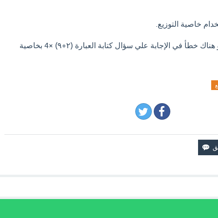
دام خاصية التوزيع.
اذا كان لديك إجابة افضل او هناك خطأ في الإجابة علي سؤال كتابة العبارة (٢+٩) ×4 بخاصية
ع