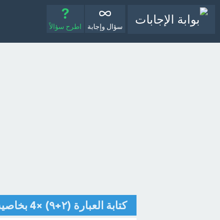
سؤال وإجابة
اطرح سؤالاً
كتابة العبارة (٢+٩) ×4 بخاصية التوزيع [تم الحل]