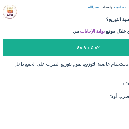
لة تعليمية
بواسطة
ابوعبدالله
ن خلال موقع
بوابة الإجابات
هي
٢× ٤ + ٩ ×٤
استخدام خاصية التوزيع، نقوم بتوزيع الضرب على الجمع داخل
)
4
ضرب أولاً: