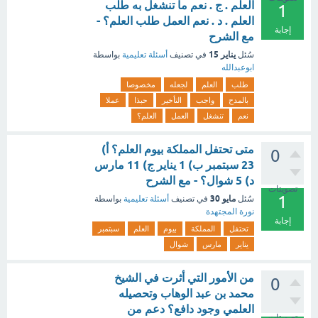
العلم . ج . نعم ما تنشغل به طلب
1
العلم . د . نعم العمل طلب العلم؟ -
إجابة
مع الشرح
يناير 15
سُئل
في تصنيف
أسئلة تعليمية
بواسطة
ابوعبدالله
طلب
العلم
لجعله
مخصوصا
بالمدح
واجب
التأخير
حبذا
عملا
نعم
تنشغل
العمل
العلم؟
متى تحتفل المملكة بيوم العلم؟ أ)
0
23 سبتمبر ب) 1 يناير ج) 11 مارس
د) 5 شوال؟ - مع الشرح
تصويتات
1
مايو 30
سُئل
في تصنيف
أسئلة تعليمية
بواسطة
نورة المجتهدة
إجابة
تحتفل
المملكة
بيوم
العلم
سبتمبر
يناير
مارس
شوال
من الأمور التي أثرت في الشيخ
0
محمد بن عبد الوهاب وتحصيله
العلمي وجود دافع؟ دعم من
تصويتات