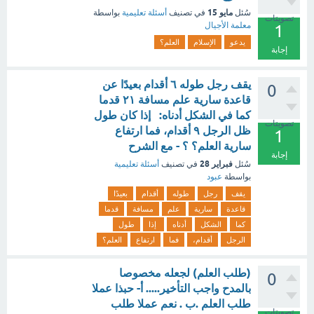
مايو 15
سُئل
في تصنيف
أسئلة تعليمية
بواسطة
تصويتات
معلمة الأجيال
1
يدعو
الإسلام
العلم؟
إجابة
يقف رجل طوله ٦ أقدام بعيدًا عن
0
قاعدة سارية علم مسافة ٢١ قدما
كما في الشكل أدناه: إذا كان طول
تصويتات
ظل الرجل ٩ أقدام، فما ارتفاع
1
سارية العلم؟ ؟ - مع الشرح
إجابة
فبراير 28
سُئل
في تصنيف
أسئلة تعليمية
بواسطة
عبود
يقف
رجل
طوله
أقدام
بعيدًا
قاعدة
سارية
علم
مسافة
قدما
كما
الشكل
أدناه
إذا
طول
الرجل
أقدام،
فما
ارتفاع
العلم؟
(طلب العلم) لجعله مخصوصا
0
بالمدح واجب التأخير..... أ- حبذا عملا
طلب العلم .ب . نعم عملا طلب
تصويتات