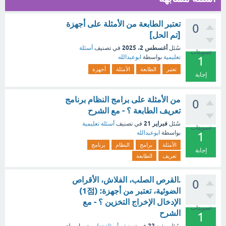
تعتبر الطابعة من الأمثلة على أجهزة
0
[تم الحل]
أغسطس 2، 2025
سُئل
في تصنيف
أسئلة
تصويتات
تعليمية
بواسطة
ابوعبدالله
1
تعتبر
الطابعة
الأمثلة
أجهزة
إجابة
من الأمثلة على برامج النظام برنامج
0
تعريف الطابعة ؟ - مع الشرح
فبراير 21
سُئل
في تصنيف
أسئلة تعليمية
تصويتات
بواسطة
ابوعبدالله
1
الأمثلة
برامج
النظام
برنامج
إجابة
تعريف
الطابعة
.القرص الصلب، الفلاش، الأقراص
0
الضوئية، تعتبر من أجهزة: (1점)
الإدخال الإخراج التخزين ؟ - مع
تصويتات
الشرح
1
يونيو 22