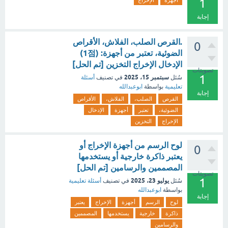
1
أجهزة
الإخراج
إجابة
.القرص الصلب، الفلاش، الأقراص
0
الضوئية، تعتبر من أجهزة: (1점)
الإدخال الإخراج التخزين [تم الحل]
تصويتات
1
سبتمبر 15، 2025
سُئل
في تصنيف
أسئلة
تعليمية
بواسطة
ابوعبدالله
إجابة
القرص
الصلب،
الفلاش،
الأقراص
الضوئية،
تعتبر
أجهزة
الإدخال
الإخراج
التخزين
لوح الرسم من أجهزة الإخراج أو
0
يعتبر ذاكرة خارجية أو يستخدمها
المصممين والرسامين [تم الحل]
تصويتات
1
يوليو 23، 2025
سُئل
في تصنيف
أسئلة تعليمية
بواسطة
ابوعبدالله
إجابة
لوح
الرسم
أجهزة
الإخراج
يعتبر
ذاكرة
خارجية
يستخدمها
المصممين
والرسامين