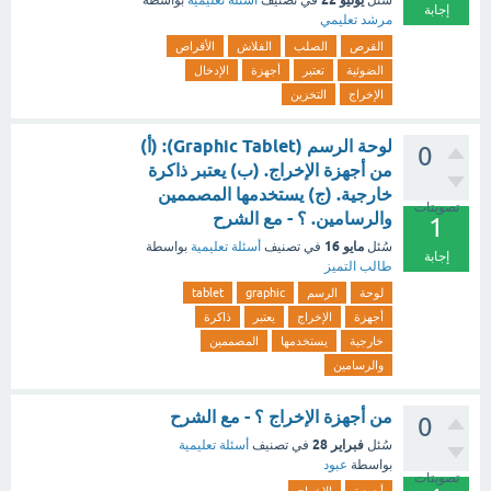
سُئل
في تصنيف
أسئلة تعليمية
بواسطة
إجابة
مرشد تعليمي
القرص
الصلب
الفلاش
الأقراص
الضوئية
تعتبر
أجهزة
الإدخال
الإخراج
التخزين
لوحة الرسم (Graphic Tablet): (أ)
0
من أجهزة الإخراج. (ب) يعتبر ذاكرة
خارجية. (ج) يستخدمها المصممين
تصويتات
والرسامين. ؟ - مع الشرح
1
مايو 16
سُئل
في تصنيف
أسئلة تعليمية
بواسطة
إجابة
طالب التميز
لوحة
الرسم
graphic
tablet
أجهزة
الإخراج
يعتبر
ذاكرة
خارجية
يستخدمها
المصممين
والرسامين
من أجهزة الإخراج ؟ - مع الشرح
0
فبراير 28
سُئل
في تصنيف
أسئلة تعليمية
بواسطة
عبود
تصويتات