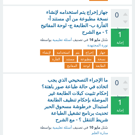
جهاز إخراج يتم استخدامه لإنشاء
0
نسخة مطبوعة من أي مستند أ-
الفأرة ب- الطابعة ج- لوحة المفاتيح
تصويتات
؟ - مع الشرح
1
مايو 16
سُئل
في تصنيف
أسئلة تعليمية
بواسطة
إجابة
نورة المجتهدة
جهاز
إخراج
يتم
استخدامه
لإنشاء
نسخة
مطبوعة
مستند
الفأرة
الطابعة
لوحة
المفاتيح
ما الإجراء التصحيحي الذي يجب
0
اتخاذه في حالة طباعة صور باهتة؟
إحكام تثبيت كبلات الطابعة غير
تصويتات
الموصلة بإحكام تنظيف الطابعة
1
استبدال خرطوشة مسحوق الحبر
إجابة
تحديث برنامج تشغيل الطباعة
شريط التنقل ؟ - مع الشرح
مايو 10
سُئل
في تصنيف
أسئلة تعليمية
بواسطة
منارة العلم