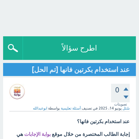
اطرح سؤالاً
عند استخدام بكرتين فانها [تم الحل]
0
تصويتات
سُئل
يونيو 14، 2025
في تصنيف
أسئلة تعليمية
بواسطة
ابوعبدالله
عند استخدام بكرتين فانها؟
إجابة الطالب المختصرة من خلال موقع
بوابة الإجابات
هي