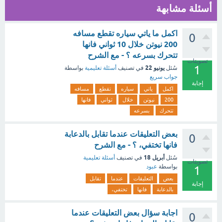
أسئلة مشابهة
اكمل ما ياتي سياره تقطع مسافه
0
200 نيوتن خلال 10 ثواني فانها
تتحرك بسرعه ؟ - مع الشرح
تصويتات
1
يونيو 22
سُئل
في تصنيف
أسئلة تعليمية
بواسطة
جواب سريع
إجابة
اكمل
ياتي
سياره
تقطع
مسافه
200
نيوتن
خلال
ثواني
فانها
تتحرك
بسرعه
بعض التعليقات عندما تقابل بالدعابة
0
فانها تختفي، ؟ - مع الشرح
أبريل 18
سُئل
في تصنيف
أسئلة تعليمية
تصويتات
بواسطة
عبود
1
بعض
التعليقات
عندما
تقابل
إجابة
بالدعابة
فانها
تختفي،
اجابة سؤال بعض التعليقات عندما
0