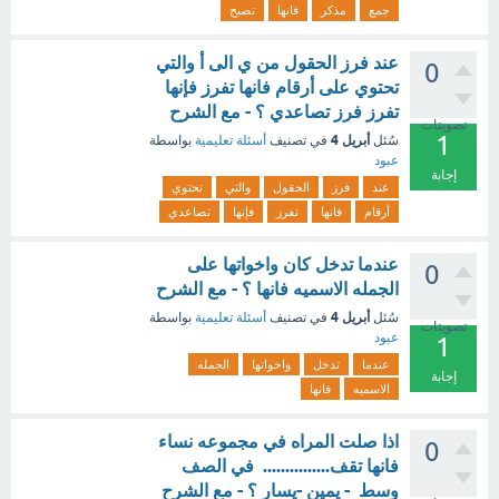
جمع
مذكر
فانها
تصبح
عند فرز الحقول من ي الى أ والتي
0
تحتوي على أرقام فانها تفرز فإنها
تفرز فرز تصاعدي ؟ - مع الشرح
تصويتات
1
أبريل 4
سُئل
في تصنيف
أسئلة تعليمية
بواسطة
عبود
إجابة
عند
فرز
الحقول
والتي
تحتوي
أرقام
فانها
تفرز
فإنها
تصاعدي
عندما تدخل كان واخواتها على
0
الجمله الاسميه فانها ؟ - مع الشرح
أبريل 4
سُئل
في تصنيف
أسئلة تعليمية
بواسطة
تصويتات
عبود
1
عندما
تدخل
واخواتها
الجمله
إجابة
الاسميه
فانها
اذا صلت المراه في مجموعه نساء
0
فانها تقف............... في الصف
وسط - يمين -يسار ؟ - مع الشرح