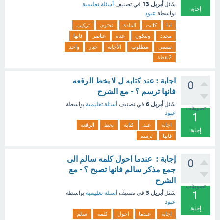
أبريل 13
سُئل
في تصنيف
أسئلة تعليمية
إجابة
بواسطة
عبود
اذا
كانت
المادة
تحتوي
تركيب
محدد
وتتكون
عدة
عناصر
فانها
تسمى
مطلوب
الأجابة
خيار
واحد
2نقطة
اجابة : عند كتابه ل لا بخط الرقعه
0
فانها ترسم ؟ - مع الشرح
أبريل 6
سُئل
في تصنيف
أسئلة تعليمية
بواسطة
تصويتات
عبود
1
اجابة
عند
كتابه
بخط
الرقعه
إجابة
فانها
ترسم
إجابة : عندما احول كلمه سالم الى
0
جمع مذكر سالم فانها تصبح ؟ - مع
الشرح
تصويتات
1
أبريل 5
سُئل
في تصنيف
أسئلة تعليمية
بواسطة
عبود
إجابة
إجابة
عندما
احول
كلمه
سالم