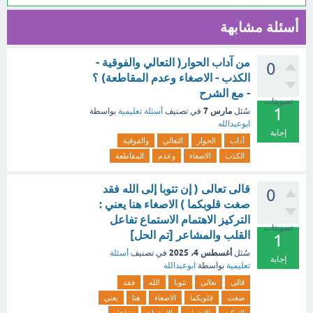
أسئلة مشابهة
من آداب الحوار( التعالي والفوقية -
0
الكذب - الاصغاء وعدم المقاطعة) ؟
- مع الشرح
تصويتات
1
مارس 7
سُئل
في تصنيف
أسئلة تعليمية
بواسطة
ابوعبدالله
إجابة
آداب
الحوار
التعالي
والفوقية
الكذب
الاصغاء
وعدم
المقاطعة
قالى تعالى ( إن تتوبا إلى الله فقد
0
صغت قلوبكما ) الاصغاء هنا يعني :
التركيز الاهتمام الاستماع تفاعل
تصويتات
القلب والمشاعر [تم الحل]
1
أغسطس 4، 2025
سُئل
في تصنيف
أسئلة
إجابة
تعليمية
بواسطة
ابوعبدالله
قالى
تعالى
تتوبا
الله
فقد
صغت
قلوبكما
الاصغاء
هنا
يعني