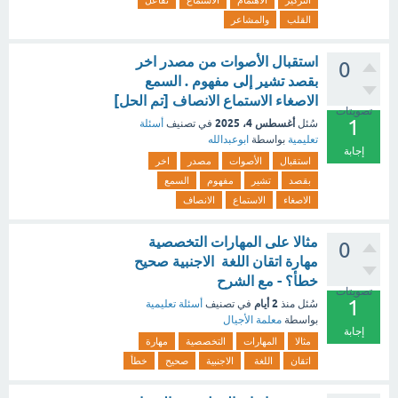
التركيز
الاهتمام
الاستماع
تفاعل
القلب
والمشاعر
استقبال الأصوات من مصدر اخر
0
بقصد تشير إلى مفهوم . السمع
الاصغاء الاستماع الانصاف [تم الحل]
تصويتات
1
أغسطس 4، 2025
سُئل
في تصنيف
أسئلة
تعليمية
بواسطة
ابوعبدالله
إجابة
استقبال
الأصوات
مصدر
اخر
بقصد
تشير
مفهوم
السمع
الاصغاء
الاستماع
الانصاف
مثالا على المهارات التخصصية
0
مهارة اتقان اللغة الاجنبية صحيح
خطأ؟ - مع الشرح
تصويتات
1
2 أيام
سُئل
منذ
في تصنيف
أسئلة تعليمية
بواسطة
معلمة الأجيال
إجابة
مثالا
المهارات
التخصصية
مهارة
اتقان
اللغة
الاجنبية
صحيح
خطأ