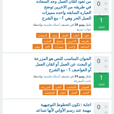
من تعود اتقان العمل وجد السعاده
0
في طريقه من الاخرين توضح
العباره السابقه واحده مميزات
تصويتات
العمل الحر وهي ؟ - مع الشرح
1
يونيو 26
سُئل
في تصنيف
أسئلة تعليمية
بواسطة
إجابة
جواب سريع
تعود
اتقان
العمل
وجد
السعاده
طريقه
الاخرين
توضح
العباره
السابقه
واحده
مميزات
الحر
وهي
العنوان المناسب للنص هو المزرعة
0
او البحث عن العمل أو اتقان العمل
أو العواصف ؟ - مع الشرح
تصويتات
1
يونيو 24
سُئل
في تصنيف
أسئلة تعليمية
بواسطة
باحث المعرفة
إجابة
العنوان
المناسب
للنص
المزرعة
البحث
العمل
اتقان
العواصف
اجابة : تكون الخطوط التوجيهية
0
مهمة عند رسم الأواني لأنها تساعد