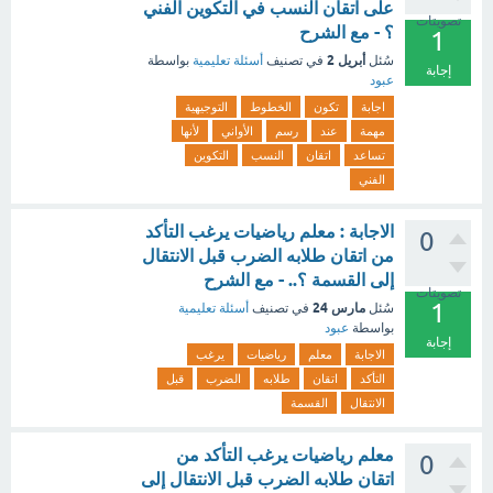
على اتقان النسب في التكوين الفني
تصويتات
؟ - مع الشرح
1
أبريل 2
سُئل
في تصنيف
أسئلة تعليمية
بواسطة
إجابة
عبود
اجابة
تكون
الخطوط
التوجيهية
مهمة
عند
رسم
الأواني
لأنها
تساعد
اتقان
النسب
التكوين
الفني
الاجابة : معلم رياضيات يرغب التأكد
0
من اتقان طلابه الضرب قبل الانتقال
إلى القسمة ؟.. - مع الشرح
تصويتات
1
مارس 24
سُئل
في تصنيف
أسئلة تعليمية
بواسطة
عبود
إجابة
الاجابة
معلم
رياضيات
يرغب
التأكد
اتقان
طلابه
الضرب
قبل
الانتقال
القسمة
معلم رياضيات يرغب التأكد من
0
اتقان طلابه الضرب قبل الانتقال إلى