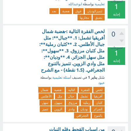
تصويتات
تعليمية
بواسطة
ابوعبدالله
1
تتميزالوديان
فوق
هضبة
نجد
إجابة
بضيق
مجاريها
لخص الفقرة التالية :-هضبة شمال
0
أفريقيا تشمل: 1. **جبال**: مثل
جبال الأطلس. 2. **كثبان رملية**:
تصويتات
مثل كثبان مرزوق. 3. **سهول**:
1
مثل سهل الجزائر. 4. **وديان**:
إجابة
مثل وادي الزوين. تتميز بالتنوع
الجغرافي. (1.5 نقطة) - مع الشرح
يناير 1
سُئل
في تصنيف
أسئلة تعليمية
بواسطة
عبود
لخص
الفقرة
التالية
-هضبة
شمال
أفريقيا
تشمل
جبال
مثل
الأطلس
كثبان
رملية
مرزوق
سهول
سهل
الجزائر
وديان
وادي
الزوين
تتميز
بالتنوع
الجغرافي
من اسباب القحط وقله النبات