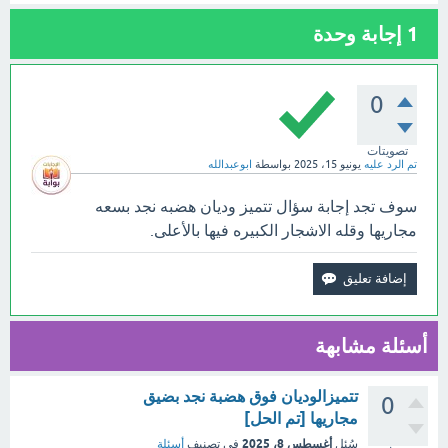
1
إجابة وحدة
0
تصويتات
تم الرد عليه
يونيو 15، 2025
بواسطة
ابوعبدالله
سوف تجد إجابة سؤال تتميز وديان هضبه نجد بسعه
مجاريها وقله الاشجار الكبيره فيها بالأعلى.
أسئلة مشابهة
تتميزالوديان فوق هضبة نجد بضيق
0
مجاريها [تم الحل]
أغسطس 8، 2025
سُئل
في تصنيف
أسئلة