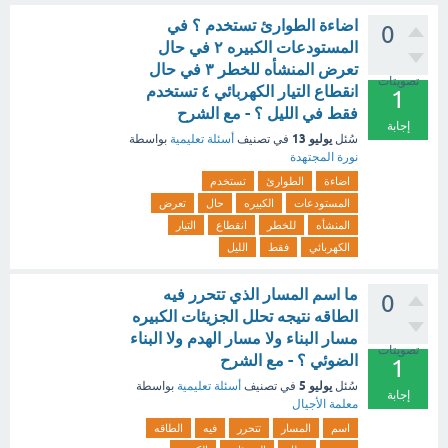
اضاءة الطوارئ تستخدم ؟ في
0
المستودعات الكبيره ٢ في حال
تعرض المنشأه للخطر ٣ في حال
تصويتات
انقطاع التيار الكهربائي ٤ تستخدم
1
فقط في الليل ؟ - مع الشرح
إجابة
يوليو 13
سُئل
في تصنيف
أسئلة تعليمية
بواسطة
نورة المجتهدة
اضاءة
الطوارئ
تستخدم
المستودعات
الكبيره
حال
تعرض
المنشأه
للخطر
انقطاع
التيار
الكهربائي
فقط
الليل
ما اسم المسار الذي تتحرر فيه
0
الطاقه نتيجه تحلل الجزيئات الكبيره
مسار البناء ولا مسار الهدم ولا البناء
تصويتات
الضوئي ؟ - مع الشرح
1
يوليو 5
سُئل
في تصنيف
أسئلة تعليمية
بواسطة
إجابة
معلمة الأجيال
اسم
المسار
تتحرر
فيه
الطاقه