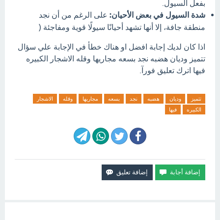
بفعل السيول.
شدة السيول في بعض الأحيان:
على الرغم من أن نجد
منطقة جافة، إلا أنها تشهد أحيانًا سيولًا قوية ومفاجئة (
اذا كان لديك إجابة افضل او هناك خطأ في الإجابة علي سؤال
تتميز وديان هضبه نجد بسعه مجاريها وقله الاشجار الكبيره
فيها اترك تعليق فورآ.
تتميز
وديان
هضبه
نجد
بسعه
مجاريها
وقله
الاشجار
الكبيره
فيها