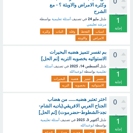
0
وكثره الامراض والاوبئة ؟ - مع
الشرح
تصويتات
1
مايو 24
سُئل
في تصنيف
أسئلة تعليمية
بواسطة
مرشد تعليمي
إجابة
اسباب
القحط
وقله
النبات
وكثره
الامراض
والاوبئة
بم تفسر تتميز هضبه البحيرات
0
الاستوائيه بخصوبه التربه [تم الحل]
أغسطس 14، 2025
سُئل
في تصنيف
أسئلة
تصويتات
تعليمية
بواسطة
ابوعبدالله
1
تفسر
تتميز
هضبه
البحيرات
إجابة
الاستوائيه
بخصوبه
التربه
اختر تعتبر هضبه...... من هضاب
0
الجناح العربي الافريقي(باديه الشام-
نجد-الشطوط-حضرموت) [تم الحل]
تصويتات
1
أكتوبر 3، 2025
سُئل
في تصنيف
أسئلة تعليمية
بواسطة
ابوعبدالله
إجابة
اختر
تعتبر
هضبه
هضاب
الجناح