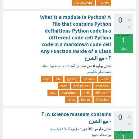
possessions
money
What is a module in Python? A
0
file that contains Python
definitions Python code in a
تصويتات
different code cell Python
1
code in a markdown code cell
إجابة
Any Function inside of a Class
؟ - مع الشرح
يوليو 4
سُئل
في تصنيف
أسئلة تعليمية
بواسطة
مستشار تعليمي
that
file
python
module
what
code
definitions
contains
any
markdown
cell
different
class
inside
function
A science museum contains: ؟
0
- مع الشرح
مارس 30
سُئل
في تصنيف
أسئلة تعليمية
تصويتات
بواسطة
عبود
1