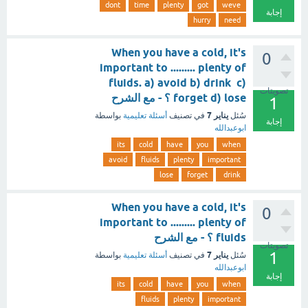
dont
time
plenty
got
weve
إجابة
hurry
need
When you have a cold, it's
0
important to ......... plenty of
fluids. a) avoid b) drink c)
تصويتات
forget d) lose ؟ - مع الشرح
1
يناير 7
سُئل
في تصنيف
أسئلة تعليمية
بواسطة
إجابة
ابوعبدالله
its
cold
have
you
when
avoid
fluids
plenty
important
lose
forget
drink
When you have a cold, it's
0
important to ......... plenty of
fluids ؟ - مع الشرح
تصويتات
1
يناير 7
سُئل
في تصنيف
أسئلة تعليمية
بواسطة
ابوعبدالله
إجابة
its
cold
have
you
when
fluids
plenty
important