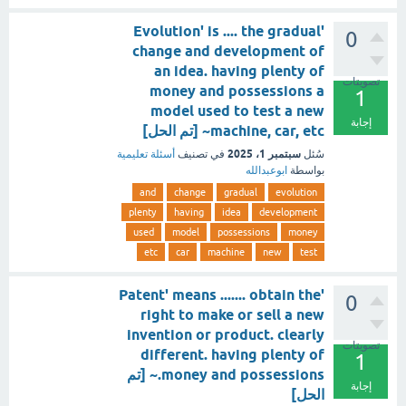
'Evolution' is .... the gradual
0
change and development of
an idea. having plenty of
تصويتات
money and possessions a
1
model used to test a new
إجابة
machine, car, etc~ [تم الحل]
سبتمبر 1، 2025
سُئل
في تصنيف
أسئلة تعليمية
بواسطة
ابوعبدالله
and
change
gradual
evolution
plenty
having
idea
development
used
model
possessions
money
etc
car
machine
new
test
'Patent' means ....... obtain the
0
right to make or sell a new
invention or product. clearly
تصويتات
different. having plenty of
1
money and possessions.~ [تم
إجابة
الحل]