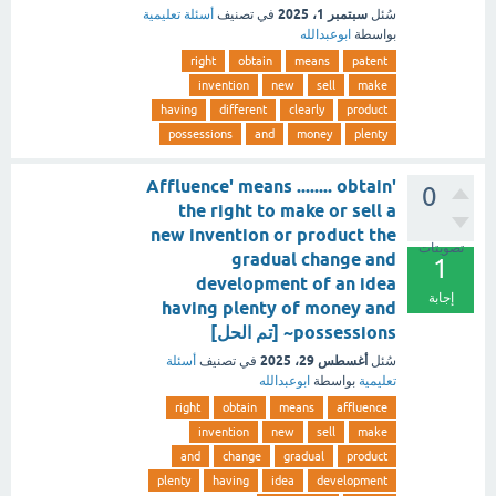
سبتمبر 1، 2025
سُئل
في تصنيف
أسئلة تعليمية
بواسطة
ابوعبدالله
right
obtain
means
patent
invention
new
sell
make
having
different
clearly
product
possessions
and
money
plenty
'Affluence' means ........ obtain
0
the right to make or sell a
new invention or product the
تصويتات
gradual change and
1
development of an idea
إجابة
having plenty of money and
possessions~ [تم الحل]
أغسطس 29، 2025
سُئل
في تصنيف
أسئلة
تعليمية
بواسطة
ابوعبدالله
right
obtain
means
affluence
invention
new
sell
make
and
change
gradual
product
plenty
having
idea
development