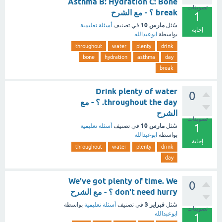
Asthma B: Hydration C: Bone
تصويتات
break ؟ - مع الشرح
1
مارس 10
سُئل
في تصنيف
أسئلة تعليمية
إجابة
بواسطة
ابوعبدالله
throughout
water
plenty
drink
bone
hydration
asthma
day
break
Drink plenty of water
0
throughout the day. ؟ - مع
الشرح
تصويتات
1
مارس 10
سُئل
في تصنيف
أسئلة تعليمية
بواسطة
ابوعبدالله
إجابة
throughout
water
plenty
drink
day
We've got plenty of time. We
0
don't need hurry ؟ - مع الشرح
فبراير 3
سُئل
في تصنيف
أسئلة تعليمية
بواسطة
تصويتات
ابوعبدالله
1