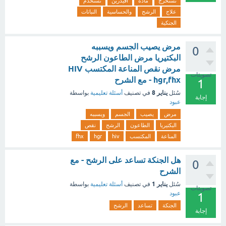
تستخرج
مادة
أفيدرين
تستخدم
علاج
الرشح
والحساسية
النباتات
الجنكية
مرض يصيب الجسم ويسببه
0
البكتيريا مرض الطاعون الرشح
مرض نقص المناعة المكتسب HIV
تصويتات
hgr,fhx - مع الشرح
1
يناير 8
سُئل
في تصنيف
أسئلة تعليمية
بواسطة
إجابة
عبود
مرض
يصيب
الجسم
ويسببه
البكتيريا
الطاعون
الرشح
نقص
المناعة
المكتسب
hiv
hgr
fhx
هل الجنكة تساعد على الرشح - مع
0
الشرح
يناير 1
سُئل
في تصنيف
أسئلة تعليمية
بواسطة
تصويتات
عبود
1
الجنكة
تساعد
الرشح
إجابة