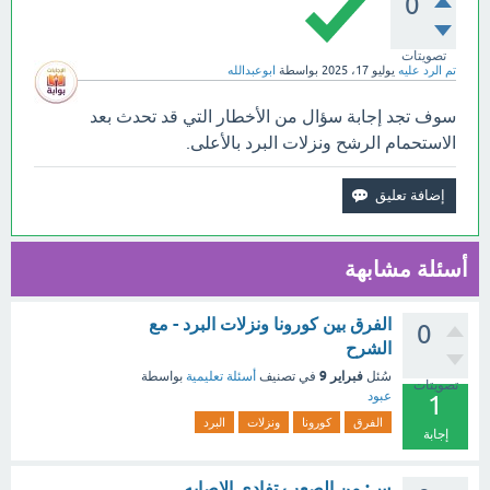
0
تصويتات
تم الرد عليه
يوليو 17، 2025
بواسطة
ابوعبدالله
سوف تجد إجابة سؤال من الأخطار التي قد تحدث بعد
الاستحمام الرشح ونزلات البرد بالأعلى.
أسئلة مشابهة
الفرق بين كورونا ونزلات البرد - مع
0
الشرح
فبراير 9
سُئل
في تصنيف
أسئلة تعليمية
بواسطة
تصويتات
عبود
1
الفرق
كورونا
ونزلات
البرد
إجابة
س: من الصعب تفادي الاصابه