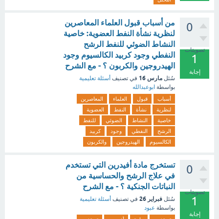
من أسباب قبول العلماء المعاصرين
0
لنظرية نشأة النفط العضوية: خاصية
النشاط الضوئي للنفط الرشح
تصويتات
النفطي وجود كربيد الكالسيوم وجود
1
الهيدروجين والكربون ؟ - مع الشرح
إجابة
مارس 16
سُئل
في تصنيف
أسئلة تعليمية
بواسطة
ابوعبدالله
أسباب
قبول
العلماء
المعاصرين
لنظرية
نشأة
النفط
العضوية
خاصية
النشاط
الضوئي
للنفط
الرشح
النفطي
وجود
كربيد
الكالسيوم
الهيدروجين
والكربون
تستخرج مادة أفيدرين التي تستخدم
0
في علاج الرشح والحساسية من
النباتات الجنكية ؟ - مع الشرح
تصويتات
1
فبراير 26
سُئل
في تصنيف
أسئلة تعليمية
بواسطة
عبود
إجابة