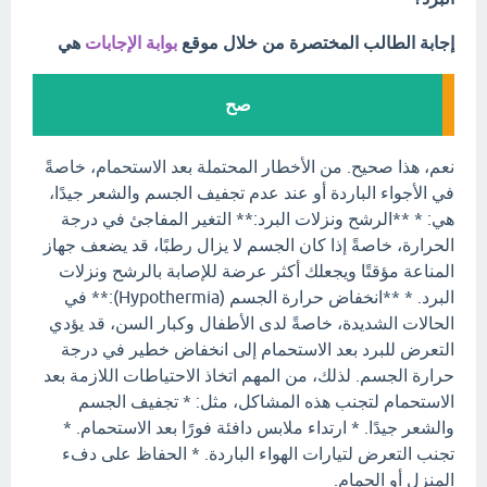
إجابة الطالب المختصرة من خلال موقع
بوابة الإجابات
هي
صح
نعم، هذا صحيح. من الأخطار المحتملة بعد الاستحمام، خاصةً
في الأجواء الباردة أو عند عدم تجفيف الجسم والشعر جيدًا،
هي: * **الرشح ونزلات البرد:** التغير المفاجئ في درجة
الحرارة، خاصةً إذا كان الجسم لا يزال رطبًا، قد يضعف جهاز
المناعة مؤقتًا ويجعلك أكثر عرضة للإصابة بالرشح ونزلات
البرد. * **انخفاض حرارة الجسم (Hypothermia):** في
الحالات الشديدة، خاصةً لدى الأطفال وكبار السن، قد يؤدي
التعرض للبرد بعد الاستحمام إلى انخفاض خطير في درجة
حرارة الجسم. لذلك، من المهم اتخاذ الاحتياطات اللازمة بعد
الاستحمام لتجنب هذه المشاكل، مثل: * تجفيف الجسم
والشعر جيدًا. * ارتداء ملابس دافئة فورًا بعد الاستحمام. *
تجنب التعرض لتيارات الهواء الباردة. * الحفاظ على دفء
المنزل أو الحمام.