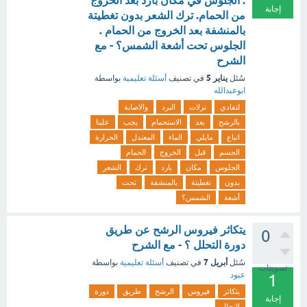
. الجلوس في مكان بارد بعد الخروج
إجابة
من الحمام. ترك الشعر بدون تغطيتة
بالمنشفة بعد الخروج من الحمام .
الجلوس تحت أشعة الشمس؟ - مع
الشرح
يناير 5
سُئل
في تصنيف
أسئلة تعليمية
بواسطة
ابوعبدالله
لتفادي
نزلات
البرد
والاصابة
بالرشح
بعد
الاستحمام
يجب
علينا
اتباع
مايلي
الماء
المعتدل
الحرارة
الجسم
قبل
الخروج
الحمام
الجلوس
مكان
بارد
ترك
الشعر
بدون
تغطيتة
بالمنشفة
تحت
أشعة
الشمس؟
يتكاثر فيروس الرشح عن طريق
0
دورة التحلل ؟ - مع الشرح
أبريل 7
سُئل
في تصنيف
أسئلة تعليمية
بواسطة
تصويتات
عبود
1
يتكاثر
فيروس
الرشح
طريق
دورة
إجابة
التحلل