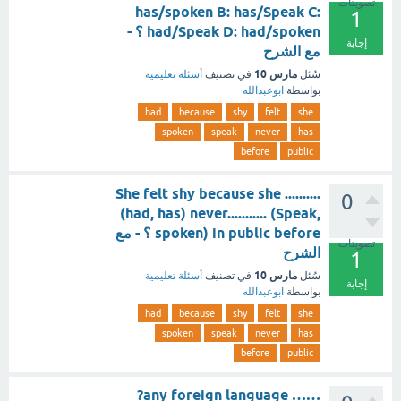
تصويتات
has/spoken B: has/Speak C:
1
had/Speak D: had/spoken ؟ -
إجابة
مع الشرح
مارس 10
سُئل
في تصنيف
أسئلة تعليمية
بواسطة
ابوعبدالله
had
because
shy
felt
she
spoken
speak
never
has
before
public
She felt shy because she ..........
0
(had, has) never........... (Speak,
spoken) in public before ؟ - مع
تصويتات
الشرح
1
مارس 10
سُئل
في تصنيف
أسئلة تعليمية
إجابة
بواسطة
ابوعبدالله
had
because
shy
felt
she
spoken
speak
never
has
before
public
…… any foreign language?