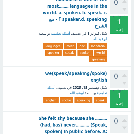
0
most........ languages in the
world. a. spoken. b. speak. c.
تصويتات
speaker.d. speaking ؟ - مع
1
الشرح
إجابة
فبراير 1
سُئل
في تصنيف
أسئلة تعليمية
بواسطة
ابوعبدالله
languages
most
one
mandarin
speaker
speak
spoken
world
speaking
we(speak/speaking/spoke)
0
english
ديسمبر 15، 2025
سُئل
في تصنيف
أسئلة
تصويتات
تعليمية
بواسطة
ابوعبدالله
1
english
spoke
speaking
speak
إجابة
She felt shy because she ..........
0
(had, has) never........... (Speak,
spoken) in public before. A: