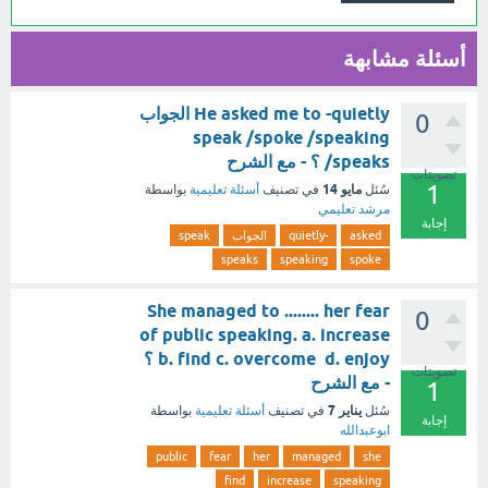
أسئلة مشابهة
He asked me to -quietly الجواب
0
speak /spoke /speaking
/speaks ؟ - مع الشرح
تصويتات
1
مايو 14
سُئل
في تصنيف
أسئلة تعليمية
بواسطة
مرشد تعليمي
إجابة
asked
-quietly
الجواب
speak
speaks
speaking
spoke
She managed to ........ her fear
0
of public speaking. a. increase
b. find c. overcome d. enjoy ؟
تصويتات
- مع الشرح
1
يناير 7
سُئل
في تصنيف
أسئلة تعليمية
بواسطة
إجابة
ابوعبدالله
public
fear
her
managed
she
find
increase
speaking