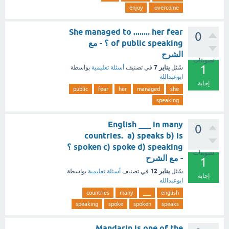
enjoy
overcome
She managed to ........ her fear
0
of public speaking ؟ - مع
الشرح
تصويتات
1
يناير 7
سُئل
في تصنيف
أسئلة تعليمية
بواسطة
ابوعبدالله
إجابة
public
fear
her
managed
she
speaking
English ___ in many
0
countries. a) speaks b) is
spoken c) spoke d) speaking ؟
تصويتات
- مع الشرح
1
يناير 12
سُئل
في تصنيف
أسئلة تعليمية
بواسطة
إجابة
ابوعبدالله
countries
many
___
english
speaking
spoke
spoken
speaks
Mandarin is one of the