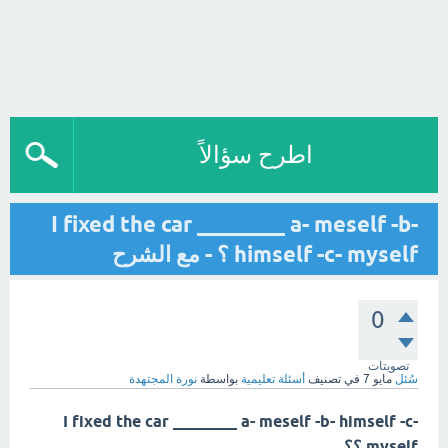
اطرح سؤالاً
I fixed the car ________ a- meself -b-
himself -c- myself ؟ - مع الشرح
0
تصويتات
سُئل
مايو 7
في تصنيف
أسئلة تعليمية
بواسطة
نورة المجتهدة
I fixed the car ________ a- meself -b- himself -c-
myself ؟؟