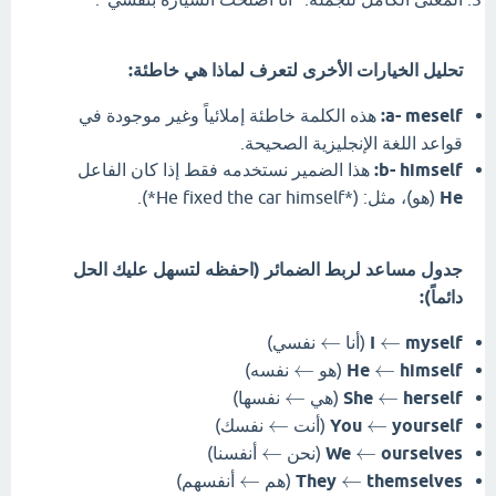
تحليل الخيارات الأخرى لتعرف لماذا هي خاطئة:
a- meself:
هذه الكلمة خاطئة إملائياً وغير موجودة في
قواعد اللغة الإنجليزية الصحيحة.
b- himself:
هذا الضمير نستخدمه فقط إذا كان الفاعل
He
(هو)، مثل: (*He fixed the car himself*).
جدول مساعد لربط الضمائر (احفظه لتسهل عليك الحل
دائماً):
←
←
myself
I
(أنا
نفسي)
←
←
himself
He
(هو
نفسه)
←
←
herself
She
(هي
نفسها)
←
←
yourself
You
(أنت
نفسك)
←
←
ourselves
We
(نحن
أنفسنا)
←
←
themselves
They
(هم
أنفسهم)