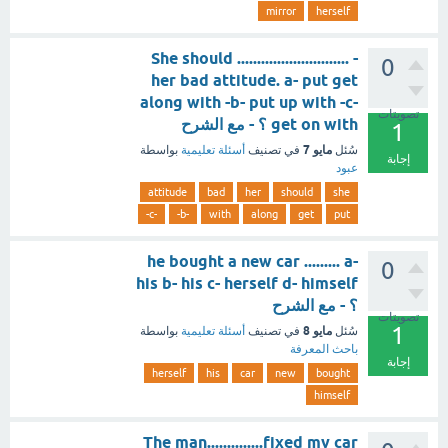
mirror
herself
- She should ............................
0
her bad attitude. a- put get
along with -b- put up with -c-
تصويتات
get on with ؟ - مع الشرح
1
مايو 7
سُئل
في تصنيف
أسئلة تعليمية
بواسطة
إجابة
عبود
attitude
bad
her
should
she
-c-
-b-
with
along
get
put
he bought a new car ......... a-
0
his b- his c- herself d- himself
؟ - مع الشرح
تصويتات
1
مايو 8
سُئل
في تصنيف
أسئلة تعليمية
بواسطة
باحث المعرفة
إجابة
herself
his
car
new
bought
himself
The man..............fixed my car