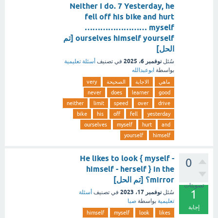
Neither I do. 7 Yesterday, he
fell off his bike and hurt
…………………… myself
ourselves himself yourself [تم
الحل]
نوفمبر 6، 2025
سُئل
في تصنيف
أسئلة تعليمية
بواسطة
ابوعبدالله
ماهي
الاجابة
الصحيحة
very
never
does
learner
good
neither
limit
speed
over
drive
bike
his
off
fell
yesterday
ourselves
myself
hurt
and
yourself
himself
He likes to look { myself -
0
himself - herself } in the
mirror؟ [تم الحل]
تصويتات
1
نوفمبر 17، 2023
سُئل
في تصنيف
أسئلة
تعليمية
بواسطة
صبا
إجابة
himself
myself
look
likes