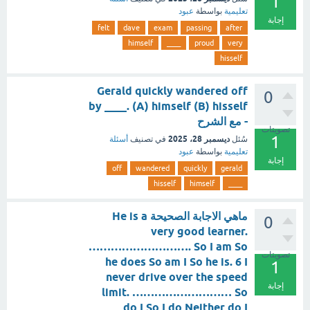
1
تعليمية
بواسطة
عبود
إجابة
felt
dave
exam
passing
after
himself
____
proud
very
hisself
Gerald quickly wandered off
0
by ____. (A) himself (B) hisself
- مع الشرح
تصويتات
1
ديسمبر 28، 2025
سُئل
في تصنيف
أسئلة
تعليمية
بواسطة
عبود
إجابة
off
wandered
quickly
gerald
hisself
himself
____
ماهي الاجابة الصحيحة He is a
0
very good learner.
………………………. So I am So
تصويتات
he does So am I So he is. 6 I
1
never drive over the speed
إجابة
limit. ……………………… So
do I So I do Neither do I