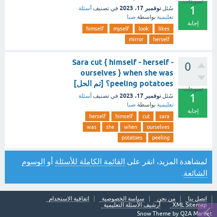
تصويتات
1
نوفمبر 17، 2023
سُئل
في تصنيف
أسئلة
تعليمية
بواسطة
صبا
إجابة
himself
myself
look
likes
mirror
herself
Sara cut { himself - herself -
0
ourselves } when she was
peeling potatoes؟ [تم الحل]
تصويتات
1
نوفمبر 17، 2023
سُئل
في تصنيف
أسئلة
تعليمية
بواسطة
صبا
إجابة
herself
himself
cut
sara
was
she
when
ourselves
potatoes
peeling
لمشاهدة المزيد، انقر على
القائمة الكاملة للأسئلة
أو
الوسوم
الشائعة
.
اتصل بنا
من نحن
سياسة الخصوصية
اتفاقية الاستخدام
XML Sitemap
أرشيف الأسئلة التعليمية
Snow Theme by
Q2A Market