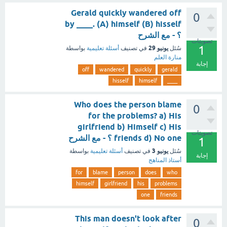
Gerald quickly wandered off
0
by ____. (A) himself (B) hisself
؟ - مع الشرح
تصويتات
1
يونيو 29
سُئل
في تصنيف
أسئلة تعليمية
بواسطة
منارة العلم
إجابة
off
wandered
quickly
gerald
hisself
himself
____
Who does the person blame
0
for the problems? a) His
girlfriend b) Himself c) His
تصويتات
friends d) No one ؟ - مع الشرح
1
يونيو 3
سُئل
في تصنيف
أسئلة تعليمية
بواسطة
إجابة
أستاذ المناهج
for
blame
person
does
who
himself
girlfriend
his
problems
one
friends
This man doesn't look after
0