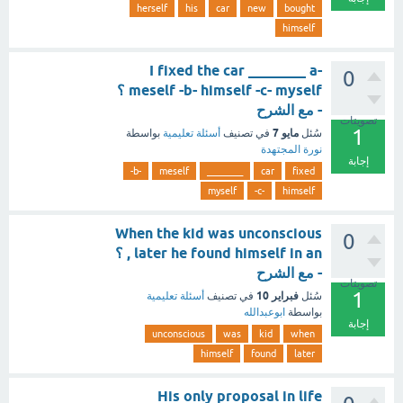
herself
his
car
new
bought
himself
I fixed the car ________ a-
0
meself -b- himself -c- myself ؟
- مع الشرح
تصويتات
1
مايو 7
سُئل
في تصنيف
أسئلة تعليمية
بواسطة
نورة المجتهدة
إجابة
-b-
meself
________
car
fixed
myself
-c-
himself
When the kid was unconscious
0
, later he found himself in an ؟
- مع الشرح
تصويتات
1
فبراير 10
سُئل
في تصنيف
أسئلة تعليمية
بواسطة
ابوعبدالله
إجابة
unconscious
was
kid
when
himself
found
later
His only proposal in life