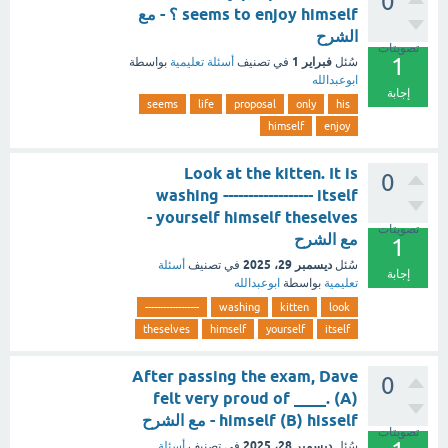
0
seems to enjoy himself ؟ - مع
الشرح
تصويتات
1
فبراير 1
سُئل
في تصنيف
أسئلة تعليمية
بواسطة
ابوعبدالله
إجابة
seems
life
proposal
only
his
himself
enjoy
Look at the kitten. It is
0
washing ------------------ itself
yourself himself theselves -
تصويتات
مع الشرح
1
ديسمبر 29، 2025
سُئل
في تصنيف
أسئلة
إجابة
تعليمية
بواسطة
ابوعبدالله
------------------
washing
kitten
look
theselves
himself
yourself
itself
After passing the exam, Dave
0
felt very proud of ____. (A)
himself (B) hisself - مع الشرح
تصويتات
ديسمبر 28، 2025
سُئل
في تصنيف
أسئلة