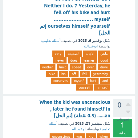
Neither I do. 7 Yesterday, he
fell off his bike and hurt
…………………… myself
ourselves himself yourself [تم
الحل]
نوفمبر 6، 2025
سُئل
في تصنيف
أسئلة تعليمية
بواسطة
ابوعبدالله
ماهي
الاجابة
الصحيحة
very
never
does
learner
good
neither
limit
speed
over
drive
bike
his
off
fell
yesterday
ourselves
myself
hurt
and
yourself
himself
When the kid was unconscious
0
, later he found himself in
an...... (0.5 نقطة) [تم الحل]
تصويتات
1
سبتمبر 21، 2025
سُئل
في تصنيف
أسئلة
تعليمية
بواسطة
ابوعبدالله
إجابة
unconscious
was
kid
when