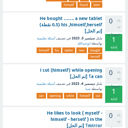
himself
found
later
He bought ……. a new tablet
0
his ,himself,herself (0.5 نقطة)
[تم الحل]
تصويتات
1
سبتمبر 5، 2025
سُئل
في تصنيف
أسئلة تعليمية
بواسطة
ابوعبدالله
إجابة
himself
his
tablet
new
bought
herself
I cut (himself) while opening
0
a can؟ [تم الحل]
ديسمبر 4، 2023
سُئل
في تصنيف
أسئلة تعليمية
تصويتات
بواسطة
صبا
1
can
opening
while
himself
cut
إجابة
He likes to look { myself -
0
himself - herself } in the
mirror؟ [تم الحل]