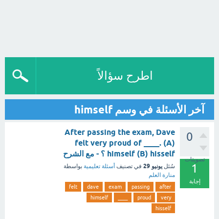
اطرح سؤالاً
آخر الأسئلة في وسم himself
After passing the exam, Dave
0
felt very proud of ____. (A)
himself (B) hisself ؟ - مع الشرح
تصويتات
1
يونيو 29
سُئل
في تصنيف
أسئلة تعليمية
بواسطة
منارة العلم
إجابة
felt
dave
exam
passing
after
himself
____
proud
very
hisself