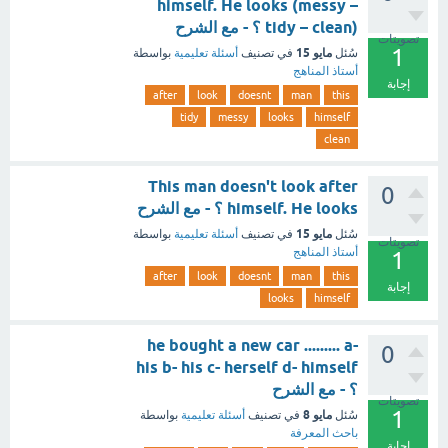
himself. He looks (messy –
tidy – clean) ؟ - مع الشرح
تصويتات
1
مايو 15
سُئل
في تصنيف
أسئلة تعليمية
بواسطة
أستاذ المناهج
إجابة
after
look
doesnt
man
this
tidy
messy
looks
himself
clean
This man doesn't look after
0
himself. He looks ؟ - مع الشرح
مايو 15
سُئل
في تصنيف
أسئلة تعليمية
بواسطة
تصويتات
أستاذ المناهج
1
after
look
doesnt
man
this
إجابة
looks
himself
he bought a new car ......... a-
0
his b- his c- herself d- himself
؟ - مع الشرح
تصويتات
1
مايو 8
سُئل
في تصنيف
أسئلة تعليمية
بواسطة
باحث المعرفة
إجابة