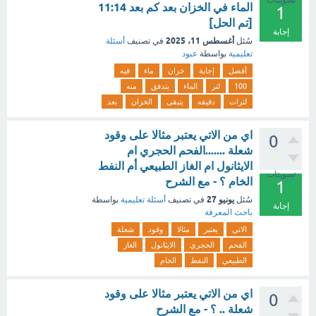
تصويتات
الماء في الخزان بعد كم بعد 11:14
1
[تم الحل]
إجابة
أغسطس 11، 2025
سُئل
في تصنيف
أسئلة
تعليمية
بواسطة
عبود
أفضل
إجابة
خزان
ماء
فيه
100
لتر
الماء
يتدفق
منه
لترات
دقيقه
يتبقى
الخزان
بعد
اي من الاتي يعتبر مثالا على وقود
0
شعلة .......الفحم الحجري ام
الايثانول ام الغاز الطبيعي أم النفط
تصويتات
الخام ؟ - مع الشرح
1
يونيو 27
سُئل
في تصنيف
أسئلة تعليمية
بواسطة
إجابة
باحث المعرفة
الاتي
يعتبر
مثالا
وقود
شعلة
الفحم
الحجري
الايثانول
الغاز
الطبيعي
النفط
الخام
اي من الاتي يعتبر مثالا على وقود
0
شعلة .. ؟ - مع الشرح