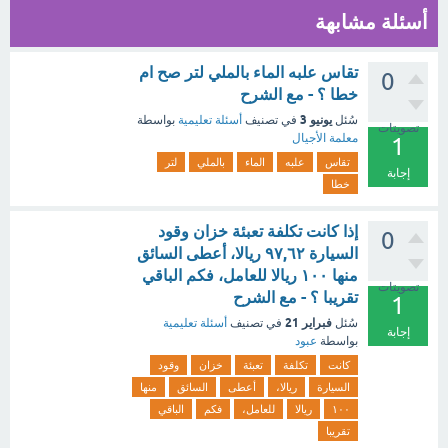
أسئلة مشابهة
تقاس علبه الماء بالملي لتر صح ام
0
خطا ؟ - مع الشرح
يونيو 3
سُئل
في تصنيف
أسئلة تعليمية
بواسطة
تصويتات
معلمة الأجيال
1
تقاس
علبه
الماء
بالملي
لتر
إجابة
خطا
إذا كانت تكلفة تعبئة خزان وقود
0
السيارة ٩٧,٦٢ ريالا، أعطى السائق
منها ١٠٠ ريالا للعامل، فكم الباقي
تصويتات
تقريبا ؟ - مع الشرح
1
فبراير 21
سُئل
في تصنيف
أسئلة تعليمية
إجابة
بواسطة
عبود
كانت
تكلفة
تعبئة
خزان
وقود
السيارة
ريالا،
أعطى
السائق
منها
١٠٠
ريالا
للعامل،
فكم
الباقي
تقريبا