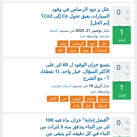
علل و جود الرصاص في وقود
0
السيارات يعيق تحول Co إلى Co2؟
[تم الحل]
تصويتات
1
نوفمبر 21، 2023
سُئل
في تصنيف
أسئلة
تعليمية
بواسطة
صبا
إجابة
علل
جود
الرصاص
وقود
السيارات
يعيق
تحول
co2
يتسع خزان الوقود ل 60 لتر على
0
الاكثر السؤال. خيار واحد. (1 نقطة).
؟ - مع الشرح
تصويتات
1
أبريل 19
سُئل
في تصنيف
أسئلة تعليمية
بواسطة
عبود
إجابة
يتسع
خزان
الوقود
لتر
الاكثر
السؤال
خيار
واحد
"أفضل إجابة" خزان ماء فيه 100
0
لتر من الماء يتدفق منه 3 لترات من
الماء في كل دقيقه كم يتبقى من