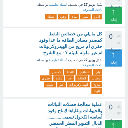
يونيو 27
سُئل
في تصنيف
أسئلة تعليمية
بواسطة
تصويتات
باحث المعرفة
1
الاتي
يعتبر
مثالا
وقود
شعلة
إجابة
كل ما يلي من خصائص النفط
0
كمصدر مصادر الطاقه ما عدا وقود
حفري ام مزيج من الهيدروكربونات
تصويتات
ام غير ملوثه للبيئه ؟ - مع الشرح
1
يونيو 27
سُئل
في تصنيف
أسئلة تعليمية
بواسطة
إجابة
باحث المعرفة
يلي
خصائص
النفط
كمصدر
مصادر
الطاقه
عدا
وقود
حفري
مزيج
الهيدروكربونات
غير
ملوثه
للبيئه
عملية معالجة فضلات النباتات
0
والحيوانات وبقاياها لإنتاج وقود
أساسه الكحول تسمى ............
تصويتات
الدبال التدوير المطر الحمضي
1