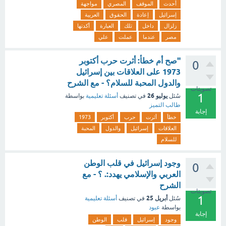
أحدث
الموقف
المصري
مواجهة
إسرائيل
إعادة
الحقوق
العربية
زلزال
داخل
تلك
العبارة
أكدتها
مصر
عندما
عملت
علي
"صح أم خطأ: أثرت حرب أكتوبر
0
1973 على العلاقات بين إسرائيل
والدول المحبة للسلام؟ - مع الشرح
تصويتات
1
يوليو 26
سُئل
في تصنيف
أسئلة تعليمية
بواسطة
طالب التميز
إجابة
خطأ
أثرت
حرب
أكتوبر
1973
العلاقات
إسرائيل
والدول
المحبة
للسلام
وجود إسرائيل في قلب الوطن
0
العربي والإسلامي يهدد:. ؟ - مع
الشرح
تصويتات
1
أبريل 25
سُئل
في تصنيف
أسئلة تعليمية
بواسطة
عبود
إجابة
وجود
إسرائيل
قلب
الوطن