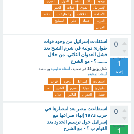
ويعود
ذلك
دعم
الدول
الكبري
لإسرائيل
تفوق
قوات
العدو
الأسلحة
الخلافات
والمنازعات
حكام
العرب
اعتماد
علي
التسليح
الغربي
استفادت إسرائيل من وجود قوات
0
طوارئ دولية في شرم الشيخ بعد
فشل العدوان الثلاثي، من خلال
تصويتات
........ ؟ - مع الشرح
1
يوليو 28
سُئل
في تصنيف
أسئلة تعليمية
بواسطة
إجابة
أستاذ المناهج
استفادت
إسرائيل
وجود
قوات
طوارئ
دولية
شرم
الشيخ
بعد
فشل
العدوان
الثلاثي
خلال
استطاعت مصر بعد انتصارها في
0
حرب 1973 إنهاء صراعها مع
إسرائيل حول ترسيم الحدود بعد
تصويتات
القيام ب ؟ - مع الشرح
1