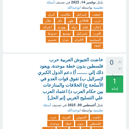
نوفمبر 14، 2025
سُئل
في تصنيف
أسئلة
تعليمية
بواسطة
ابوعبدالله
حققت
إسرائيل
مكاسب
كبري
حرب
1948م
ظهر
ذلك
خلال
إعلان
قيام
دولة
يهودية
اعتراف
العرب
بإسرائيل
توسيع
حدودها
السياسية
الالتزام
بقرار
تقسيم
1947
خاضت الجيوش العربية حرب
0
فلسطين بدون خطة موحدة، ويعود
ذلك إلي ......... أ) دعم الدول الكبري
تصويتات
لإسرائيل ب) تفوق قوات العدو في
1
الأسلحة ج) الخلافات والمنازعات
إجابة
بين حكام العرب د) اعتماد العرب
علي التسليح الغربي [تم الحل]
أغسطس 30، 2025
سُئل
في تصنيف
أسئلة
تعليمية
بواسطة
ابوعبدالله
خاضت
الجيوش
العربية
حرب
فلسطين
بدون
خطة
موحدة،