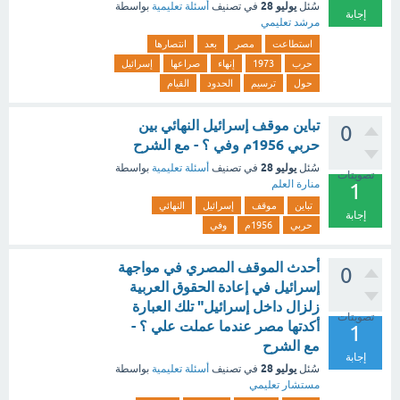
يوليو 28
سُئل
في تصنيف
أسئلة تعليمية
بواسطة
إجابة
مرشد تعليمي
استطاعت
مصر
بعد
انتصارها
حرب
1973
إنهاء
صراعها
إسرائيل
حول
ترسيم
الحدود
القيام
تباين موقف إسرائيل النهائي بين
0
حربي 1956م وفي ؟ - مع الشرح
يوليو 28
سُئل
في تصنيف
أسئلة تعليمية
بواسطة
تصويتات
منارة العلم
1
تباين
موقف
إسرائيل
النهائي
إجابة
حربي
1956م
وفي
أحدث الموقف المصري في مواجهة
0
إسرائيل في إعادة الحقوق العربية
زلزال داخل إسرائيل" تلك العبارة
تصويتات
أكدتها مصر عندما عملت علي ؟ -
1
مع الشرح
إجابة
يوليو 28
سُئل
في تصنيف
أسئلة تعليمية
بواسطة
مستشار تعليمي