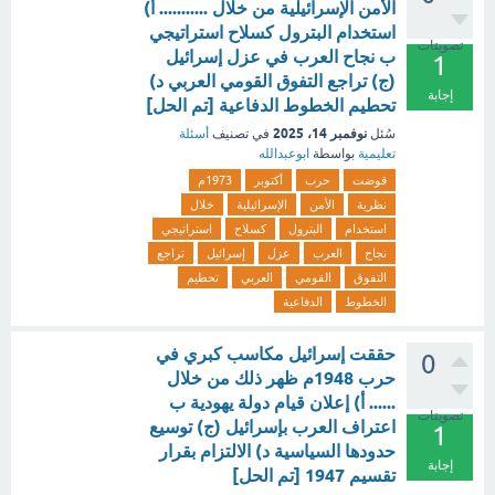
الأمن الإسرائيلية من خلال ........... أ)
استخدام البترول كسلاح استراتيجي
تصويتات
ب نجاح العرب في عزل إسرائيل
1
(ج) تراجع التفوق القومي العربي د)
إجابة
تحطيم الخطوط الدفاعية [تم الحل]
نوفمبر 14، 2025
سُئل
في تصنيف
أسئلة
تعليمية
بواسطة
ابوعبدالله
قوضت
حرب
أكتوبر
1973م
نظرية
الأمن
الإسرائيلية
خلال
استخدام
البترول
كسلاح
استراتيجي
نجاح
العرب
عزل
إسرائيل
تراجع
التفوق
القومي
العربي
تحطيم
الخطوط
الدفاعية
حققت إسرائيل مكاسب كبري في
0
حرب 1948م ظهر ذلك من خلال
...... أ) إعلان قيام دولة يهودية ب
تصويتات
اعتراف العرب بإسرائيل (ج) توسيع
1
حدودها السياسية د) الالتزام بقرار
إجابة
تقسيم 1947 [تم الحل]