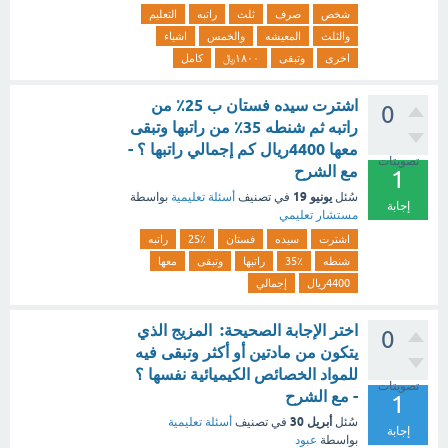
شخص
صرف
ثلث
راتبه
التعليم
والثلث
المعيشه
والخمس
اشياء
اخرى
وتبقى
١٨٠٠﷼
كامل
اشترت سيده فستان ب 25٪ من
0
راتبه ثم شنطه 35٪ من راتبها وتبقى
معها 4400ريال كم إجمالي راتبها ؟ -
تصويتات
مع الشرح
1
يونيو 19
سُئل
في تصنيف
أسئلة تعليمية
بواسطة
إجابة
مستشار تعليمي
اشترت
سيده
فستان
25٪
راتبه
شنطه
35٪
راتبها
وتبقى
معها
4400ريال
إجمالي
اختر الإجابة الصحيحة: المزيج الذي
0
يتكون من مادتين أو أكثر وتبقى فيه
للمواد الخصائص الكيميائية نفسها ؟
تصويتات
- مع الشرح
1
أبريل 30
سُئل
في تصنيف
أسئلة تعليمية
إجابة
بواسطة
عبود