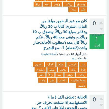
وتصدق
ريالات،
وتبقى
معه
ريالاً
فكم
معه؟
كان مع عبد الرحمن مبلغا من
0
المال، اشترى كتابا ب 20 ريالاً،
ودفاتر بمبلغ 30 ريالاً، وتصدق ب 10
تصويتات
ريالات، وتبقى معه 40 ريالاً . فكم
1
ريالاً كان معه؟مطلوب الأجابة.خيار
إجابة
واحد.(2نقطة) ؟ - مع الشرح
أبريل 12
سُئل
في تصنيف
أسئلة تعليمية
بواسطة
عبود
عبد
الرحمن
مبلغا
المال،
اشترى
كتابا
ريالاً،
ودفاتر
بمبلغ
وتصدق
ريالات،
وتبقى
معه
ريالاً
فكم
معه؟مطلوب
الأجابة
خيار
واحد
2نقطة
الاجابة : تحذف الف ( ما )
0
الاستفهامية اذا سبقت بحرف جر
وتبقى الفتحة دليلا على الالف ؟ - مع