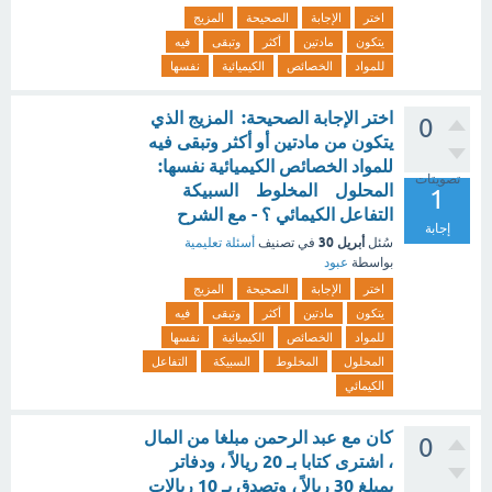
اختر
الإجابة
الصحيحة
المزيج
يتكون
مادتين
أكثر
وتبقى
فيه
للمواد
الخصائص
الكيميائية
نفسها
اختر الإجابة الصحيحة: المزيج الذي
0
يتكون من مادتين أو أكثر وتبقى فيه
للمواد الخصائص الكيميائية نفسها:
تصويتات
المحلول المخلوط السبيكة
1
التفاعل الكيمائي ؟ - مع الشرح
إجابة
أبريل 30
سُئل
في تصنيف
أسئلة تعليمية
بواسطة
عبود
اختر
الإجابة
الصحيحة
المزيج
يتكون
مادتين
أكثر
وتبقى
فيه
للمواد
الخصائص
الكيميائية
نفسها
المحلول
المخلوط
السبيكة
التفاعل
الكيمائي
كان مع عبد الرحمن مبلغا من المال
0
، اشترى كتابا بـ 20 ريالاً ، ودفاتر
بمبلغ 30 ريالاً ، وتصدق بـ 10 ريالات