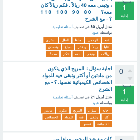
تصويتات
، وتبقى معه 40 ريالاً . فكم ريالاً كان
1
معه؟ 0 8 0 9 0 0 1 0 1 1
إجابة
؟ - مع الشرح
أبريل 30
سُئل
في تصنيف
أسئلة تعليمية
بواسطة
عبود
عبد
الرحمن
مبلغا
المال
اشترى
كتابا
ريالاً
ودفاتر
بمبلغ
وتصدق
ريالات
وتبقى
معه
فكم
معه؟
اجابة سؤال : المزيج الذي يتكون
0
من مادتين أو أكثر وتبقى فيه للمواد
الخصائص الكيميائية نفسها. ؟ - مع
تصويتات
الشرح
1
أبريل 21
سُئل
في تصنيف
أسئلة تعليمية
إجابة
بواسطة
عبود
اجابة
سؤال
المزيج
يتكون
مادتين
أكثر
وتبقى
فيه
للمواد
الخصائص
الكيميائية
نفسها
كان مع عبد الرحمن مبلغا من