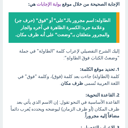
الإجابة الصحيحة من خلال موقع
بوابة الإجابات
هي:
الطاوله: اسم مجرور بالـ"على" أو "فوق" (حرف جر)
وعلامة جره: الكسرة الظاهرة في آخره والجار
والمجرور متعلقان بـ"وضعت" على أنه ظرف مكان.
إليك الشرح التفصيلي لإعراب كلمة "الطاولة" في جملة
"وضعتُ الكتابَ فوقَ الطاولةِ":
1. تحديد موقع الكلمة:
كلمة (الطاولة) جاءت بعد كلمة (فوق)، وكلمة "فوق" في
اللغة العربية تُسمى
ظرف مكان
.
2. القاعدة النحوية:
القاعدة الأساسية في النحو تقول: إن الاسم الذي يأتي بعد
ظرف المكان (أو ظرف الزمان) ليوضحه ويحدده يُعرب دائماً
مضافاً إليه مجروراً
.
3. الإعراب التفصيلي: