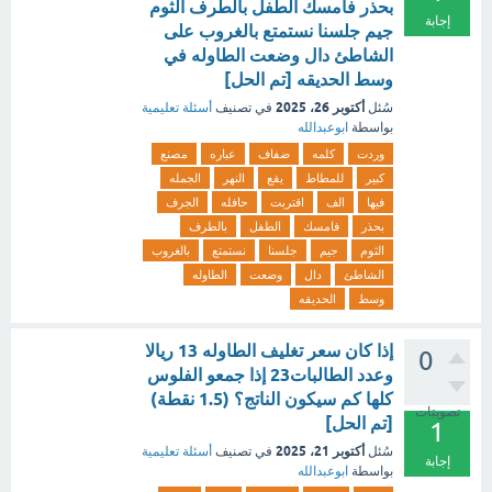
بحذر فامسك الطفل بالطرف الثوم
إجابة
جيم جلسنا نستمتع بالغروب على
الشاطئ دال وضعت الطاوله في
وسط الحديقه [تم الحل]
أكتوبر 26، 2025
سُئل
في تصنيف
أسئلة تعليمية
بواسطة
ابوعبدالله
وردت
كلمه
ضفاف
عباره
مصنع
كبير
للمطاط
يقع
النهر
الجمله
فيها
الف
اقتربت
حافله
الجرف
بحذر
فامسك
الطفل
بالطرف
الثوم
جيم
جلسنا
نستمتع
بالغروب
الشاطئ
دال
وضعت
الطاوله
وسط
الحديقه
إذا كان سعر تغليف الطاوله 13 ريالا
0
وعدد الطالبات23 إذا جمعو الفلوس
كلها كم سيكون الناتج؟ (1.5 نقطة)
تصويتات
[تم الحل]
1
أكتوبر 21، 2025
سُئل
في تصنيف
أسئلة تعليمية
إجابة
بواسطة
ابوعبدالله