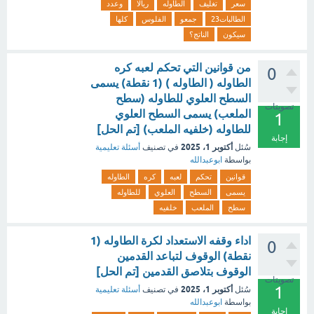
سعر
تغليف
الطاوله
ريالا
وعدد
الطالبات23
جمعو
الفلوس
كلها
سيكون
الناتج؟
من قوانين التي تحكم لعبه كره
0
الطاوله ( الطاوله ) (1 نقطة) يسمى
السطح العلوي للطاوله (سطح
تصويتات
الملعب) يسمى السطح العلوي
1
للطاوله (خلفيه الملعب) [تم الحل]
إجابة
أكتوبر 1، 2025
سُئل
في تصنيف
أسئلة تعليمية
بواسطة
ابوعبدالله
قوانين
تحكم
لعبه
كره
الطاوله
يسمى
السطح
العلوي
للطاوله
سطح
الملعب
خلفيه
اداء وقفه الاستعداد لكرة الطاوله (1
0
نقطة) الوقوف لتباعد القدمين
الوقوف بتلاصق القدمين [تم الحل]
تصويتات
1
أكتوبر 1، 2025
سُئل
في تصنيف
أسئلة تعليمية
بواسطة
ابوعبدالله
إجابة