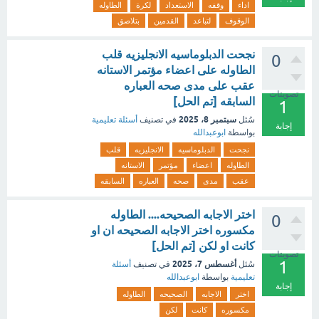
اداء
وقفه
الاستعداد
لكرة
الطاوله
الوقوف
لتباعد
القدمين
بتلاصق
نجحت الدبلوماسيه الانجليزيه قلب
0
الطاوله على اعضاء مؤتمر الاستانه
عقب على مدى صحه العباره
تصويتات
السابقه [تم الحل]
1
سبتمبر 8، 2025
سُئل
في تصنيف
أسئلة تعليمية
إجابة
بواسطة
ابوعبدالله
نجحت
الدبلوماسيه
الانجليزيه
قلب
الطاوله
اعضاء
مؤتمر
الاستانه
عقب
مدى
صحه
العباره
السابقه
اختر الاجابه الصحيحه.... الطاوله
0
مكسوره اختر الاجابه الصحيحه ان او
كانت او لكن [تم الحل]
تصويتات
1
أغسطس 7، 2025
سُئل
في تصنيف
أسئلة
تعليمية
بواسطة
ابوعبدالله
إجابة
اختر
الاجابه
الصحيحه
الطاوله
مكسوره
كانت
لكن