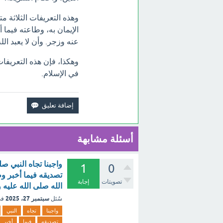
وهذه التعريفات الثلاثة م
الإيمان به، وطاعته فيما 
عنه وزجر. وأن لا يعبد الل
وهكذا، فإن هذه التعريفا
في الإسلام.
أسئلة مشابهة
واجبنا تجاه النبي ص
1
0
تصديقه فيما أخبر وط
تصويتات
إجابة
الله صلى الله عليه 
سبتمبر 27، 2025
سُئل
في
واجبنا
تجاه
النبي
تصديقه
فيما
أخبر