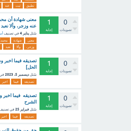
تطبيق
ثبت
عنه
معنى شهادة أن محمدا
1
0
عنه وزجر، وألا نعبد 
تصويتات
إجابة
يناير 4
سُئل
في تصنيف
أسئ
معنى
شهادة
محمداً
وزجر،
وألا
نعبد
تصديقه فيما اخبر و
1
0
الحل]
تصويتات
إجابة
ديسمبر 5، 2023
سُئل
في 
تصديقه
فيما
اخبر
تصديقه فيما اخبر و
1
0
الشرح
تصويتات
إجابة
فبراير 25
سُئل
في تصنيف
تصديقه
فيما
اخبر
حق من حقوق النبي صل