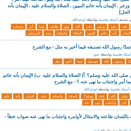
جر . الإيمان بأنه خاتم النبيين . الصلاة والسلام عليه . الإيمان بأنه
الحل]
 تصنيف
أسئلة تعليمية
بواسطة
ابوعبدالله
الله
عليه
وسلم
دلت
الآية
وهو
طاعته
فيما
أمر
واجتناب
لإيمان
بأنه
خاتم
النبيين
الصلاة
والسلام
سيد
المرسلين
دًا رسول الله تصديقه فيما أخبر به مثل - مع الشرح
سئلة تعليمية
بواسطة
عبود
ا
رسول
الله
تصديقه
فيما
أخبر
مثل
صلى الله عليه وسلم؟ أ) الصلاة والسلام عليه ب) الإيمان بأنه خاتم
ما أمر واجتناب ما نهى عنه ؟ - مع الشرح
ف
أسئلة تعليمية
بواسطة
ابوعبدالله
صلى
الله
عليه
وسلم؟
الصلاة
والسلام
عليه
الإيمان
بأنه
خاتم
أمر
واجتناب
نهى
عنه
 باللسان طاعته والامتثال لأوامره واجتناب ما نهى عنه صواب خطأ -
سئلة تعليمية
بواسطة
عبود