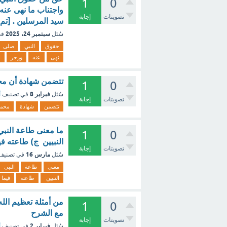
1
0
واجتناب ما نهى عنه وز
تصويتات
إجابة
سيد المرسلين . [تم 
سبتمبر 24، 2025
سُئل
في
حقوق
النبي
صلى
نهى
عنه
وزجر
ا
تتضمن شهادة أن محم
1
0
فبراير 8
سُئل
في تصنيف
أ
تصويتات
إجابة
تتضمن
شهادة
محمدً
ما معنى طاعة النبي 
1
0
النبيين ج) طاعته في
تصويتات
إجابة
مارس 16
سُئل
في تصني
معنى
طاعة
النبي
النبيين
طاعته
فيما
من أمثلة تعظيم الله
1
0
مع الشرح
تصويتات
إجابة
فبراير 2
سُئل
في تصنيف
أ