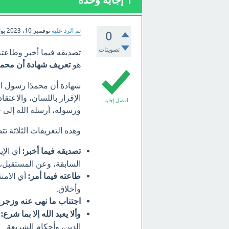
1
إجابة وحدة
تم الرد عليه
نوفمبر 10، 2023
بو
0
تصويتات
تصديقه فيما أخبر وطاعته 
هو
تعريف شهادة أن محمدً
شهادة أن محمدًا رسول ال
الإقرار باللسان، والاعتقا
أفضل إجابة
ورسوله، أرسله الله إلى 
وهذه التعريفات الثلاثة ت
تصديقه فيما أخبر:
أي الإي
السابقة، وعن المستقبل، 
طاعته فيما أمر:
أي الامتث
وأخلاق.
اجتناب ما نهى عنه وزجر:
وألا يعبد الله إلا بما شرع:
أ
الدين، وأحكام الشريعة.