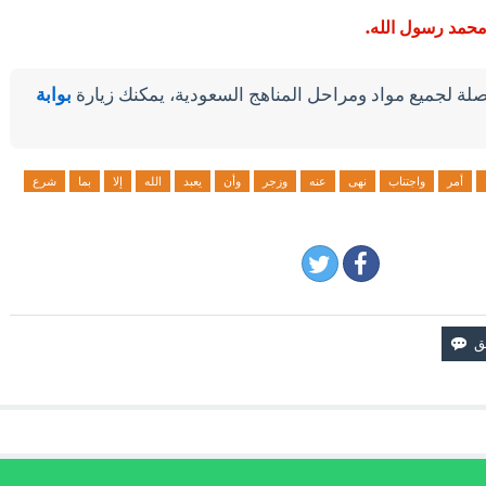
 ومحمد رسول الله.
لة لجميع مواد ومراحل المناهج السعودية، يمكنك زيارة
بوابة
أمر
واجتناب
نهى
عنه
وزجر
وأن
يعبد
الله
إلا
بما
شرع