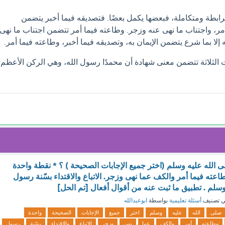
ترابطة ومتكاملة، فبعضها يكمل بعضًا. فتصديقه فيما أخبر يتضمن
أمر، واجتناب ما نهى عنه وزجر. وطاعته فيما أمر تتضمن اجتناب ما نهى
ه إلا بما شرع يتضمن الإيمان به، وتصديقه فيما أخبر، وطاعته فيما أمر.
ت الثلاثة تتضمن معنى شهادة أن محمدًا رسول الله، وهي الركن الأعظم
لى الله عليه وسلم (اختر جميع الإجابات الصحيحة ) ؟ * نقطة واحدة
اعته فيما أمر والكف عما نهى وزجر. الاتباع والاقتداء بسّنة رسول
وسلم . تطبيق ما ثبت عنه من أقوال أفعال [تم الحل]
 تصنيف
أسئلة تعليمية
بواسطة
ابوعبدالله
صلى
الله
عليه
وسلم
اختر
جميع
الإجابات
الصحيحة
واحدة
وطاعته
أمر
والكف
عما
نهى
وزجر
الاتباع
والاقتداء
بسّنة
رسول