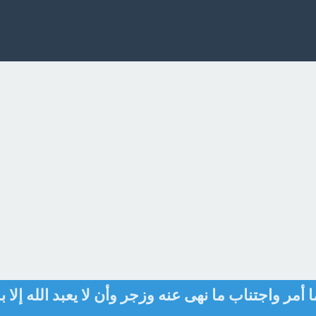
أمر واجتناب ما نهى عنه وزجر وأن لا يعبد الله إلا ب