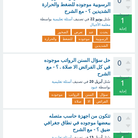
0
الرسوبية موجوده للضغط والحرارة
الشديدين ؟ - مع الشرح
تصويتات
1
يونيو 22
سُئل
في تصنيف
أسئلة تعليمية
بواسطة
معلمة الأجيال
إجابة
يحدث
عند
تعرض
الصخور
الرسوبية
موجوده
للضغط
والحرارة
الشديدين
حل سؤال السنن الرواتب موجوده
0
في كل الفرائض الا صلاة . ؟ - مع
الشرح
تصويتات
1
أبريل 20
سُئل
في تصنيف
أسئلة تعليمية
بواسطة
عبود
إجابة
سؤال
السنن
الرواتب
موجوده
الفرائض
الا
صلاة
تتكون من اجهزة حاسب متصله
0
ببعضها موجوده في نطاق جغرافي
ضيق ؟ - مع الشرح
تصويتات
أبريل 13
سُئل
في تصنيف
أسئلة تعليمية