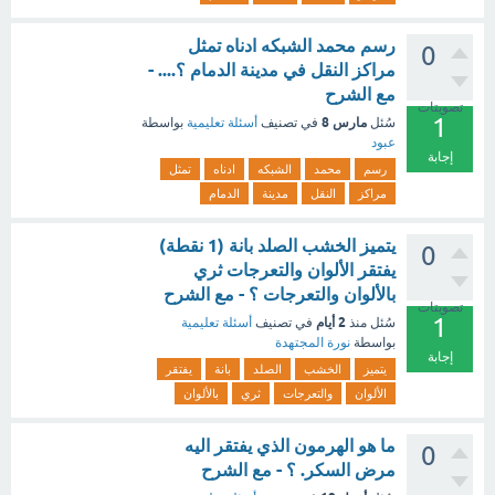
رسم محمد الشبكه ادناه تمثل
0
مراكز النقل في مدينة الدمام ؟.... -
مع الشرح
تصويتات
1
مارس 8
سُئل
في تصنيف
أسئلة تعليمية
بواسطة
عبود
إجابة
رسم
محمد
الشبكه
ادناه
تمثل
مراكز
النقل
مدينة
الدمام
يتميز الخشب الصلد بانة (1 نقطة)
0
يفتقر الألوان والتعرجات ثري
بالألوان والتعرجات ؟ - مع الشرح
تصويتات
1
2 أيام
سُئل
منذ
في تصنيف
أسئلة تعليمية
بواسطة
نورة المجتهدة
إجابة
يتميز
الخشب
الصلد
بانة
يفتقر
الألوان
والتعرجات
ثري
بالألوان
ما هو الهرمون الذي يفتقر اليه
0
مرض السكر. ؟ - مع الشرح