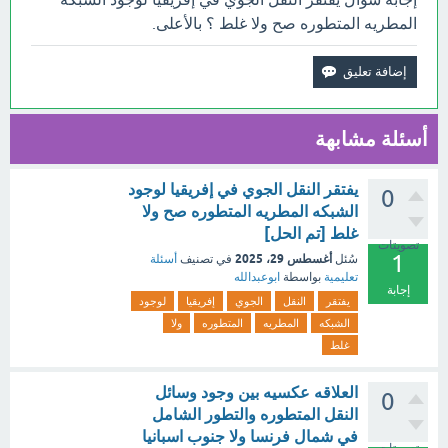
المطريه المتطوره صح ولا غلط ؟ بالأعلى.
أسئلة مشابهة
يفتقر النقل الجوي في إفريقيا لوجود
0
الشبكه المطريه المتطوره صح ولا
غلط [تم الحل]
تصويتات
1
أغسطس 29، 2025
سُئل
في تصنيف
أسئلة
تعليمية
بواسطة
ابوعبدالله
إجابة
يفتقر
النقل
الجوي
إفريقيا
لوجود
الشبكه
المطريه
المتطوره
ولا
غلط
العلاقه عكسيه بين وجود وسائل
0
النقل المتطوره والتطور الشامل
في شمال فرنسا ولا جنوب اسبانيا