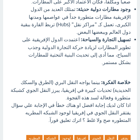
صعباً ومكلفاً، فكان الاعتماد الأكبر على المطارات.
وجود مطارات دولية حديثة:
تمتلك العديد من الدول
الإفريقية مطارات متطورة جداً في عواصمها ومدنها
الكبرى، تعمل كـ "مراكز نقل" (Hubs) تربط القارة ببقية
دول العالم وببعضها البعض.
تسهيل التجارة والسياحة:
اعتمدت الدول الإفريقية على
تطوير المطارات لزيادة حركة التجارة الدولية وجذب
السياح، مما أدى إلى تحديث البنية التحتية للمطارات
بشكل مستمر.
خلاصة الفكرة:
بينما يواجه النقل البري (الطرق والسكك
الحديدية) تحديات كبيرة في إفريقيا، يبرز النقل الجوي كشبكة
متطورة وفعالة لسد هذه الفجوة.
اذا كان لديك إجابة افضل او هناك خطأ في الإجابة علي سؤال
يفتقر النقل الجوي في إفريقيا لوجود الشبكه المطريه
المتطوره صح ولا غلط ؟ اترك تعليق فورآ.
يفتقر
النقل
الجوي
إفريقيا
لوجود
الشبكه
المطريه