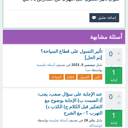
أسئلة مشابهة
تأثير التسول على قطاع السياحة؟
0
[تم الحل]
ديسمبر 3، 2023
سُئل
في تصنيف
أسئلة تعليمية
تصويتات
بواسطة
صبا
1
تأثير
التسول
قطاع
السياحة
إجابة
عند الإجابة على سؤال صعب، يجب:
0
أ) الصمت ب) الإجابة بوضوح مع
التفكير قبل الكلام ج) الكذب د)
تصويتات
التهرب ؟ - مع الشرح
1
يناير 26
سُئل
في تصنيف
أسئلة تعليمية
بواسطة
إجابة
ابوعبدالله