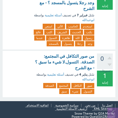
وجد رجلا يتسول بالمسجد ؟ - مع
إجابة
الشرح
فبراير 7
سُئل
في تصنيف
أسئلة تعليمية
بواسطة
ابوعبدالله
استخدم
الحاسب
الآلي
استعن
بكتب
الحديث
الشريف
اكتب
عالج
رسول
الله
ظاهرة
التسول
عندما
وجد
رجلا
يتسول
بالمسجد
من صور التكافل في المجتمع:
0
الصدقة. التسول.لا شيء ما سبق ؟
- مع الشرح
تصويتات
1
يناير 4
سُئل
في تصنيف
أسئلة تعليمية
بواسطة
ابوعبدالله
إجابة
صور
التكافل
المجتمع
الصدقة
التسول
شيء
سبق
اتصل بنا
من نحن
سياسة الخصوصية
اتفاقية الاستخدام
XML Sitemap
أرشيف الأسئلة التعليمية
Snow Theme by
Q2A Market
Powered by
Question2Answer