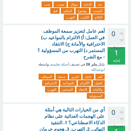
عند
الإجابة
سؤال
صعب،
يجب
الصمت
بوضوح
التفكير
قبل
الكلام
الكذب
التهرب
أهم عامل لتعزيز سمعة الموظف
0
في العمل: أ) الالتزام بالمواعيد ب)
الاحترافية والأمانة ج) الانتقاد
تصويتات
المستمر د) التهرب من المسؤولية ؟
1
- مع الشرح
إجابة
يناير 26
سُئل
في تصنيف
أسئلة تعليمية
بواسطة
ابوعبدالله
أهم
عامل
لتعزيز
سمعة
الموظف
العمل
الالتزام
بالمواعيد
الاحترافية
والأمانة
الانتقاد
المستمر
التهرب
المسؤولية
أي من الخيارات التالية هي أمثلة
0
على الهجمات العدائية على نظام
الذكاء الاصطناعي؟ 1. التنفيذ
تصويتات
النهائي. 2. التهرب. 3. هجوم حرمان