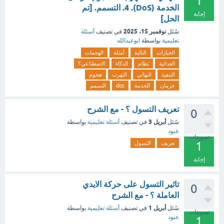
1
الخدمة (DoS). 4. التسمم. [تم
إجابة
الحل]
نوفمبر 15، 2025
سُئل
في تصنيف
أسئلة
تعليمية
بواسطة
ابوعبدالله
الخيارات
التالية
أمثلة
الهجمات
العدائية
نظام
الذكاء
الاصطناعي؟
التنفيذ
النهائي
التهرب
هجوم
حرمان
الخدمة
dos
التسمم
تعريف التسول ؟ - مع الشرح
0
أبريل 3
سُئل
في تصنيف
أسئلة تعليمية
بواسطة
عبود
تصويتات
1
تعريف
التسول
إجابة
تاثير التسول على حركة الايدي
0
العاملة ؟ - مع الشرح
أبريل 1
سُئل
في تصنيف
أسئلة تعليمية
بواسطة
تصويتات
عبود
1