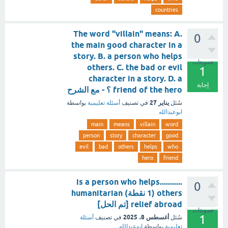
countries
The word "villain" means: A.
0
the main good character in a
story. B. a person who helps
تصويتات
others. C. the bad or evil
1
character in a story. D. a
إجابة
friend of the hero ؟ - مع الشرح
يناير 27
سُئل
في تصنيف
أسئلة تعليمية
بواسطة
ابوعبدالله
main
means
villain
word
person
story
character
good
evil
bad
others
helps
who
hero
friend
...........is a person who helps
0
others (1 نقطة) humanitarian
relief abroad [تم الحل]
تصويتات
1
أغسطس 8، 2025
سُئل
في تصنيف
أسئلة
تعليمية
بواسطة
ابوعبدالله