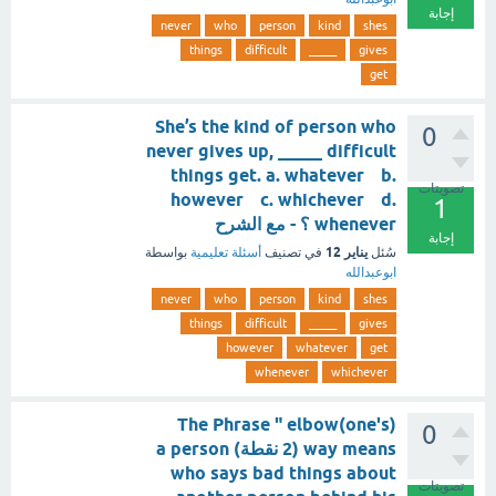
إجابة
never
who
person
kind
shes
things
difficult
_____
gives
get
She’s the kind of person who
0
never gives up, _____ difficult
things get. a. whatever b.
تصويتات
however c. whichever d.
1
whenever ؟ - مع الشرح
إجابة
يناير 12
سُئل
في تصنيف
أسئلة تعليمية
بواسطة
ابوعبدالله
never
who
person
kind
shes
things
difficult
_____
gives
however
whatever
get
whenever
whichever
The Phrase " elbow(one's)
0
way means (2 نقطة) a person
who says bad things about
تصويتات