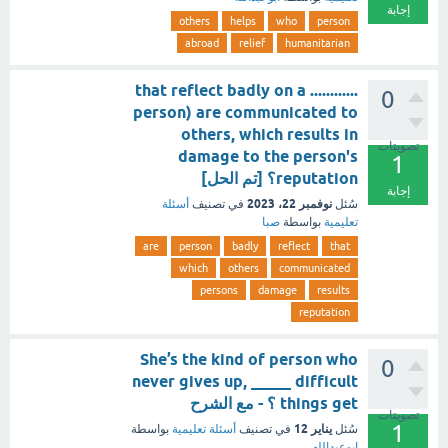
إجابة
others
helps
who
person
abroad
relief
humanitarian
............ that reflect badly on a
0
person) are communicated to
others, which results in
تصويتات
damage to the person's
1
reputation؟ [تم الحل]
إجابة
نوفمبر 22، 2023
سُئل
في تصنيف
أسئلة
تعليمية
بواسطة
صبا
are
person
badly
reflect
that
which
others
communicated
persons
damage
results
reputation
She’s the kind of person who
0
never gives up, _____ difficult
things get ؟ - مع الشرح
تصويتات
1
يناير 12
سُئل
في تصنيف
أسئلة تعليمية
بواسطة
ابوعبدالله