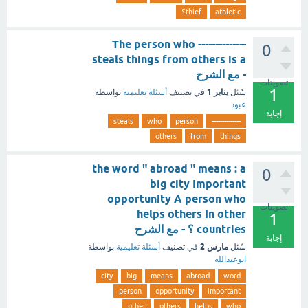
athletic
thief؟
-------------- The person who
0
steals things from others is a
- مع الشرح
تصويتات
1
يناير 1
سُئل
في تصنيف
أسئلة تعليمية
بواسطة
عبود
إجابة
steals
who
person
--------------
others
from
things
the word " abroad " means : a
0
big city Important
opportunity A person who
تصويتات
helps others In other
1
countries ؟ - مع الشرح
إجابة
مارس 2
سُئل
في تصنيف
أسئلة تعليمية
بواسطة
ابوعبدالله
city
big
means
abroad
word
person
opportunity
important
other
others
helps
who