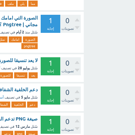
مما
يلي
ملف
في
1
0
مجاني | Pngtree ؟ - مع الشرح
تصويتات
إجابة
2 أيام
سُئل
منذ
في تصنيف
الصورة
امامك
تمثل
pngtree
لا يعد تنسيقا للصورة jpeg png Mp4 ؟ - مع ال
1
0
يوليو 28
سُئل
في تصنيف
أ
تصويتات
إجابة
يعد
تنسيقا
للصورة
دعم الخلفية الشفافة للصو
1
0
مايو 5
سُئل
في تصنيف
أسئ
تصويتات
إجابة
دعم
الخلفية
الشفاف
صيغة PNG تدعم الصور ذات الخلفيات الشفافة ؟ - مع الشرح
1
0
مارس 12
سُئل
في تصني
تصويتات
إجابة
صيغة
png
تدعم