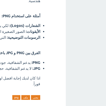
هندسية.
أمثلة على استخدام PNG:
الشعارات (Logos):
لكي يت
الأيقونات:
الصور الصغيرة ال
الرسومات التوضيحية:
التي 
الفرق بين PNG و JPG باختصار:
PNG:
يدعم الشفافية، جودت
JPG:
لا يدعم الشفافية، حج
فورآ.
معنى
ملف
png