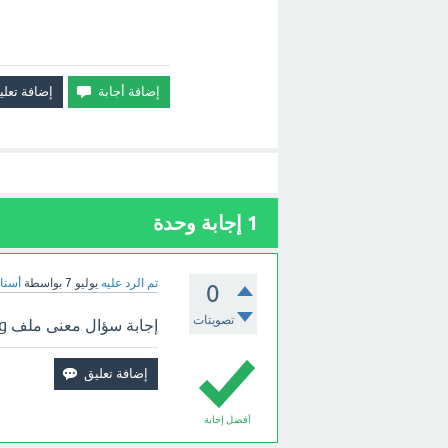
1
إجابة وحدة
تم الرد عليه
يوليو 7
بواسطة
أستاذ
0
تصويتات
إجابة سؤال معنى ملف png. ؟ بالأعلى.
أفضل إجابة