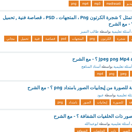
ديو
madrasati
mp3
mp4
png
الصورة التي امامك تمثل ؟ شجرة الكرتون Png ، المتجهات ، PSD ، قصاصة فنية , تحميل
أسئلة تعليمية
بواسطة
طالب التميز
شجرة
الكرتون
png
المتجهات
psd
قصاصة
فنية
تحميل
مجاني
شرح
سئلة تعليمية
بواسطة
أستاذ المناهج
mp4
png
jpeg
رة من إيجابيات الصور بامتداد png ؟ - مع الشرح
لة تعليمية
بواسطة
عبود
ة
للصورة
إيجابيات
الصور
بامتداد
png
ف
أسئلة تعليمية
بواسطة
ابوعبدالله
الصور
ذات
الخلفيات
الشفافة