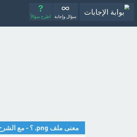
سؤال وإجابة
اطرح سؤالاً
معنى ملف png. ؟ - مع الشرح