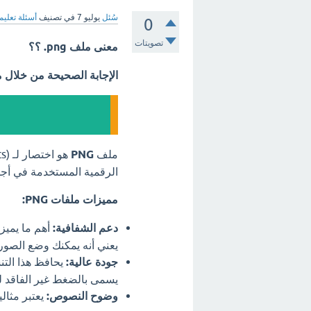
سُئل
يوليو 7
في تصنيف
أسئلة تعليم
0
تصويتات
معنى ملف png. ؟؟
الإجابة الصحيحة من خلال 
ملف
PNG
هو اختصار لـ (Portable Network Graphics)، وهو أحد أشهر
الرقمية المستخدمة في أجهز
مميزات ملفات PNG:
دعم الشفافية:
أهم ما يميز
يعني أنه يمكنك وضع الصور
جودة عالية:
يحافظ هذا التن
يسمى بالضغط غير الفاقد لل
وضوح النصوص:
يعتبر مثال