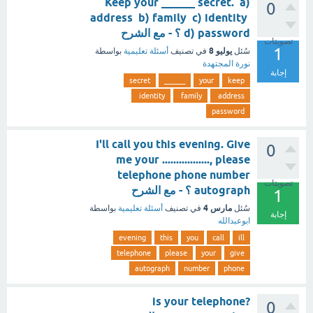
Keep your ______ secret. a)
0
address b) family c) identity
d) password ؟ - مع الشرح
تصويتات
1
يوليو 8
سُئل
في تصنيف
أسئلة تعليمية
بواسطة
نورة المجتهدة
إجابة
secret
______
your
keep
identity
family
address
password
I'll call you this evening. Give
0
me your ................., please
telephone phone number
تصويتات
autograph ؟ - مع الشرح
1
مارس 4
سُئل
في تصنيف
أسئلة تعليمية
بواسطة
إجابة
ابوعبدالله
evening
this
you
call
ill
telephone
please
your
give
autograph
number
phone
?is your telephone
0