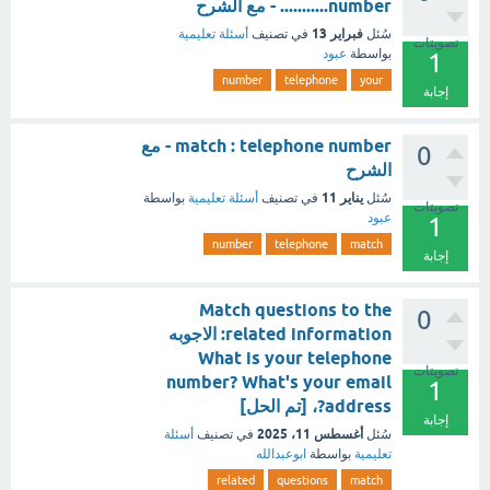
number........... - مع الشرح
فبراير 13
سُئل
في تصنيف
أسئلة تعليمية
تصويتات
بواسطة
عبود
1
number
telephone
your
إجابة
match : telephone number - مع
0
الشرح
يناير 11
سُئل
في تصنيف
أسئلة تعليمية
بواسطة
تصويتات
عبود
1
number
telephone
match
إجابة
Match questions to the
0
related information: الاجوبه
What is your telephone
تصويتات
number? What's your email
1
address?، [تم الحل]
إجابة
أغسطس 11، 2025
سُئل
في تصنيف
أسئلة
تعليمية
بواسطة
ابوعبدالله
related
questions
match