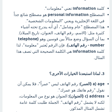
كلمة
information
تعني "معلومات".
المصطلح
personal information
هو مصطلح شائع جداً
في اللغة الإنجليزية ويعني "المعلومات الشخصية".
هذا المصطلح "عام وشامل"، أي أنه يندرج تحته أشياء
كثيرة مثل: (الاسم، رقم الهاتف، العنوان، تاريخ الميلاد).
بما أن السؤال وضع مثالاً بين قوسين وهو
(telephone
number - رقم الهاتف)
، فإن الرقم يُعتبر "معلومة"، لذا
كلمة
information
هي الكلمة الصحيحة التي تصف هذا
المثال.
3. لماذا استبعدنا الخيارات الأخرى؟
a) age (العمر):
رقم الهاتف ليس "عمراً"، فلا يمكن أن
نقول "رقم هاتفك هو عمرك".
c) address (العنوان):
العنوان هو نوع من المعلومات،
لكنه لا يشمل "رقم الهاتف". الجملة طلبت كلمة عامة
تشمل المثال المذكور.