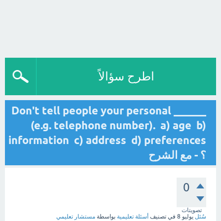
اطرح سؤالاً
Don't tell people your personal ______
(e.g. telephone number). a) age b)
information c) address d) preferences
؟ - مع الشرح
0
تصويتات
سُئل
يوليو 8
في تصنيف
أسئلة تعليمية
بواسطة
مستشار تعليمي