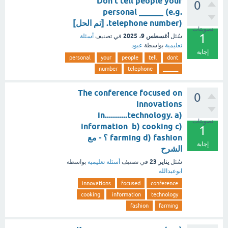
Don't tell people your
0
personal ______ (e.g.
telephone number). [تم الحل]
تصويتات
1
أغسطس 9، 2025
سُئل
في تصنيف
أسئلة
تعليمية
بواسطة
عبود
إجابة
personal
your
people
tell
dont
number
telephone
______
The conference focused on
0
innovations
in...........technology. a)
تصويتات
information b) cooking c)
1
farming d) fashion ؟ - مع
إجابة
الشرح
يناير 23
سُئل
في تصنيف
أسئلة تعليمية
بواسطة
ابوعبدالله
innovations
focused
conference
cooking
information
technology
fashion
farming