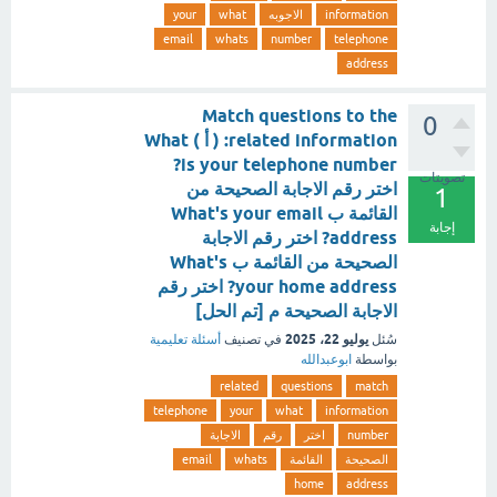
information
الاجوبه
what
your
email
whats
number
telephone
address
Match questions to the
0
related information: ( أ ) What
is your telephone number?
تصويتات
اختر رقم الاجابة الصحيحة من
1
القائمة ب What's your email
إجابة
address? اختر رقم الاجابة
الصحيحة من القائمة ب What's
your home address? اختر رقم
الاجابة الصحيحة م [تم الحل]
يوليو 22، 2025
سُئل
في تصنيف
أسئلة تعليمية
بواسطة
ابوعبدالله
related
questions
match
telephone
your
what
information
number
اختر
رقم
الاجابة
الصحيحة
القائمة
whats
email
home
address