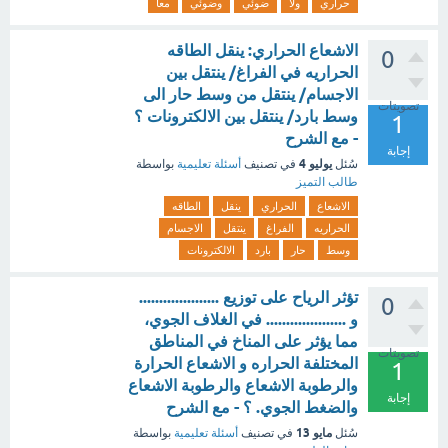
حراري
ولا
ضوئي
وضوئي
معا
الاشعاع الحراري: ينقل الطاقه
0
الحراريه في الفراغ/ ينتقل بين
الاجسام/ ينتقل من وسط حار الى
تصويتات
وسط بارد/ ينتقل بين الالكترونات ؟
1
- مع الشرح
إجابة
يوليو 4
سُئل
في تصنيف
أسئلة تعليمية
بواسطة
طالب التميز
الاشعاع
الحراري
ينقل
الطاقه
الحراريه
الفراغ
ينتقل
الاجسام
وسط
حار
بارد
الالكترونات
تؤثر الرياح على توزيع ....................
0
و .................... في الغلاف الجوي،
مما يؤثر على المناخ في المناطق
تصويتات
المختلفة الحراره و الاشعاع الحرارة
1
والرطوبة الاشعاع والرطوبة الاشعاع
إجابة
والضغط الجوي. ؟ - مع الشرح
مايو 13
سُئل
في تصنيف
أسئلة تعليمية
بواسطة