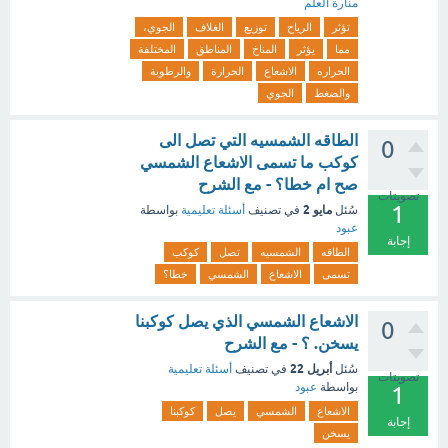
منارة العلم
تؤثر
الرياح
توزيع
الغلاف
الجوي،
مما
يؤثر
المناخ
المناطق
المختلفة
الحراره
الاشعاع
الحرارة
والرطوبة
والضغط
الجوي
الطاقه الشمسيه التي تصل الى
0
كوكب ما تسمى الاشعاع الشمسي
صح ام خطا؟ - مع الشرح
تصويتات
1
مايو 2
سُئل
في تصنيف
أسئلة تعليمية
بواسطة
عبود
إجابة
الطاقه
الشمسيه
تصل
كوكب
تسمى
الاشعاع
الشمسي
خطا؟
الاشعاع الشمسي الذي يصل كوكبنا
0
يسخن. ؟ - مع الشرح
أبريل 22
سُئل
في تصنيف
أسئلة تعليمية
تصويتات
بواسطة
عبود
1
الاشعاع
الشمسي
يصل
كوكبنا
إجابة
يسخن