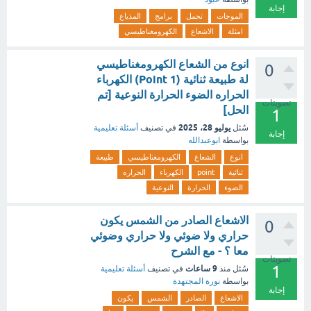
إجابة
الموجات
تحمل
برامج
المذياع
امثلة
الاشعاع
الكهرومغناطيسي
انوع من الشعاع الكهرومغناطيسي
0
لة طبيعة ثنائية (1 Point) الكهرباء
الحراره الضوء الحرارة النوعية [تم
تصويتات
الحل]
1
يوليو 28، 2025
سُئل
في تصنيف
أسئلة تعليمية
إجابة
بواسطة
ابوعبدالله
انوع
الشعاع
الكهرومغناطيسي
طبيعة
ثنائية
point
الكهرباء
الحراره
الضوء
الحرارة
النوعية
الاشعاع الصادر من الشمس يكون
0
حراري ولا ضوئي ولا حراري وضوئي
معا ؟ - مع الشرح
تصويتات
1
9 ساعات
سُئل
منذ
في تصنيف
أسئلة تعليمية
بواسطة
نورة المجتهدة
إجابة
الاشعاع
الصادر
الشمس
يكون