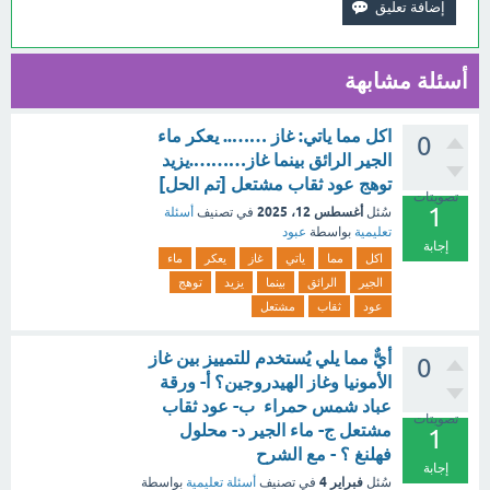
أسئلة مشابهة
اكل مما ياتي: غاز …….. يعكر ماء
0
الجير الرائق بينما غاز……….يزيد
توهج عود ثقاب مشتعل [تم الحل]
تصويتات
1
أغسطس 12، 2025
سُئل
في تصنيف
أسئلة
تعليمية
بواسطة
عبود
إجابة
اكل
مما
ياتي
غاز
يعكر
ماء
الجير
الرائق
بينما
يزيد
توهج
عود
ثقاب
مشتعل
أيٌّ مما يلي يُستخدم للتمييز بين غاز
0
الأمونيا وغاز الهيدروجين؟ أ- ورقة
عباد شمس حمراء ب- عود ثقاب
تصويتات
مشتعل ج- ماء الجير د- محلول
1
فهلنغ ؟ - مع الشرح
إجابة
فبراير 4
سُئل
في تصنيف
أسئلة تعليمية
بواسطة