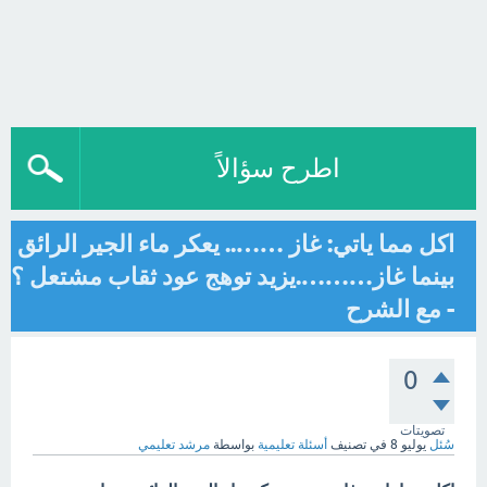
اطرح سؤالاً
اكل مما ياتي: غاز …….. يعكر ماء الجير الرائق
بينما غاز……….يزيد توهج عود ثقاب مشتعل ؟
- مع الشرح
0
تصويتات
سُئل
يوليو 8
في تصنيف
أسئلة تعليمية
بواسطة
مرشد تعليمي