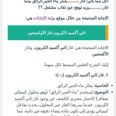
اكل مما ياتي: غاز …….. يعكر ماء الجير الرائق بينما
غاز……….يزيد توهج عود ثقاب مشتعل ؟؟
الإجابة الصحيحة من خلال موقع
بوابة الإجابات
هي:
ثاني أكسيد الكربون غاز الأوكسجين
الإجابة الصحيحة هي: غاز
ثاني أكسيد الكربون
، وغاز
الأكسجين
.
إليك الشرح العلمي المبسط لكل منهما:
1. غاز ثاني أكسيد الكربون (
):
C
O
2
الخاصية:
يعكر ماء الجير الرائق.
التوضيح:
يُستخدم "ماء الجير الرائق" (وهو محلول كيميائي
شفاف) كاختبار مخبري للكشف عن وجود غاز ثاني أكسيد
الكربون. عندما يمر هذا الغاز عبر المحلول، يحدث تفاعل
كيميائي يؤدي إلى تكون مادة بيضاء دقيقة غير ذائبة، مما