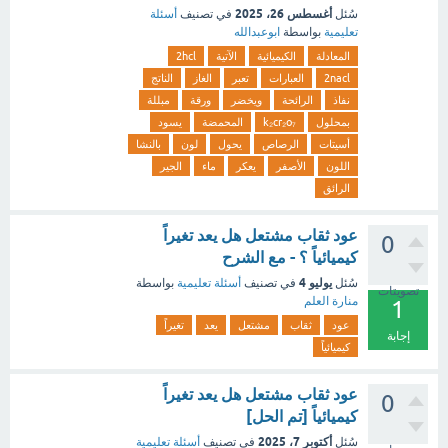
أغسطس 26، 2025
سُئل
في تصنيف
أسئلة
تعليمية
بواسطة
ابوعبدالله
المعادلة
الكيميائية
الآتية
2hcl
2nacl
العبارات
تعبر
الغاز
الناتج
نفاذ
الرائحة
ويخضر
ورقة
مبللة
بمحلول
k₂cr₂o₇
المحمضة
يسود
أسيتات
الرصاص
يحول
لون
بالنشا
اللون
الأصفر
يعكر
ماء
الجير
الرائق
عود ثقاب مشتعل هل يعد تغيراً
0
كيميائياً ؟ - مع الشرح
يوليو 4
سُئل
في تصنيف
أسئلة تعليمية
بواسطة
تصويتات
منارة العلم
1
عود
ثقاب
مشتعل
يعد
تغيراً
إجابة
كيميائياً
عود ثقاب مشتعل هل يعد تغيراً
0
كيميائياً [تم الحل]
أكتوبر 7، 2025
سُئل
في تصنيف
أسئلة تعليمية