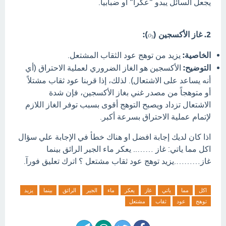
يجعل السائل يبدو "عكراً" أو ضبابياً.
2. غاز الأكسجين (
):
O
2
الخاصية:
يزيد من توهج عود الثقاب المشتعل.
التوضيح:
الأكسجين هو الغاز الضروري لعملية الاحتراق (أي
أنه يساعد على الاشتعال). لذلك، إذا قربنا عود ثقاب مشتلاً
أو متوهجاً من مصدر غني بغاز الأكسجين، فإن شدة
الاشتعال تزداد ويصبح التوهج أقوى بسبب توفر الغاز اللازم
لإتمام عملية الاحتراق بسرعة أكبر.
اذا كان لديك إجابة افضل او هناك خطأ في الإجابة علي سؤال
اكل مما ياتي: غاز …….. يعكر ماء الجير الرائق بينما
غاز……….يزيد توهج عود ثقاب مشتعل ؟ اترك تعليق فورآ.
اكل
مما
ياتي
غاز
يعكر
ماء
الجير
الرائق
بينما
يزيد
توهج
عود
ثقاب
مشتعل