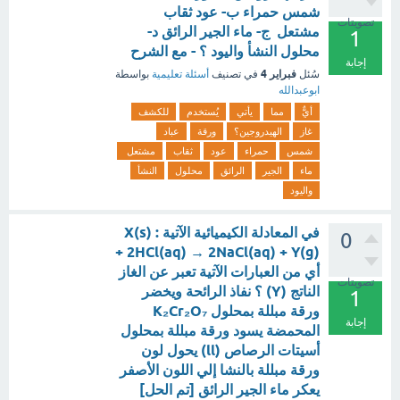
شمس حمراء ب- عود ثقاب
تصويتات
مشتعل ج- ماء الجير الرائق د-
1
محلول النشأ واليود ؟ - مع الشرح
إجابة
فبراير 4
سُئل
في تصنيف
أسئلة تعليمية
بواسطة
ابوعبدالله
أيٌّ
مما
يأتي
يُستخدم
للكشف
غاز
الهيدروجين؟
ورقة
عباد
شمس
حمراء
عود
ثقاب
مشتعل
ماء
الجير
الرائق
محلول
النشأ
واليود
في المعادلة الكيميائية الآتية : X(s)
0
+ 2HCl(aq) → 2NaCl(aq) + Y(g)
أي من العبارات الآتية تعبر عن الغاز
تصويتات
الناتج (Y) ؟ نفاذ الرائحة ويخضر
1
ورقة مبللة بمحلول K₂Cr₂O₇
إجابة
المحمضة يسود ورقة مبللة بمحلول
أسيتات الرصاص (ll) يحول لون
ورقة مبللة بالنشا إلي اللون الأصفر
يعكر ماء الجير الرائق [تم الحل]