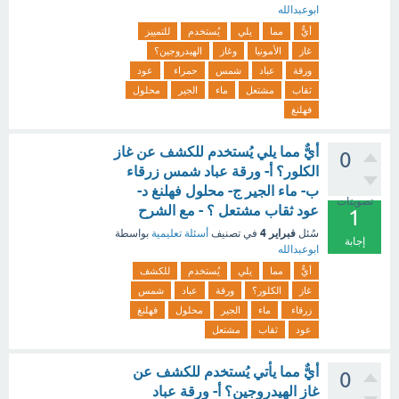
ابوعبدالله
أيٌّ
مما
يلي
يُستخدم
للتمييز
غاز
الأمونيا
وغاز
الهيدروجين؟
ورقة
عباد
شمس
حمراء
عود
ثقاب
مشتعل
ماء
الجير
محلول
فهلنغ
أيٌّ مما يلي يُستخدم للكشف عن غاز
0
الكلور؟ أ- ورقة عباد شمس زرقاء
ب- ماء الجير ج- محلول فهلنغ د-
تصويتات
عود ثقاب مشتعل ؟ - مع الشرح
1
فبراير 4
سُئل
في تصنيف
أسئلة تعليمية
بواسطة
إجابة
ابوعبدالله
أيٌّ
مما
يلي
يُستخدم
للكشف
غاز
الكلور؟
ورقة
عباد
شمس
زرقاء
ماء
الجير
محلول
فهلنغ
عود
ثقاب
مشتعل
أيٌّ مما يأتي يُستخدم للكشف عن
0
غاز الهيدروجين؟ أ- ورقة عباد