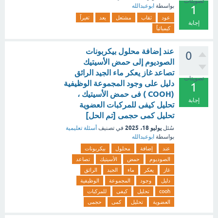
تصويتات
بواسطة
ابوعبدالله
1
عود
ثقاب
مشتعل
يعد
تغيراً
إجابة
كيميائياً
عند إضافة محلول بيكربونات
0
الصوديوم إلى حمض الأسيتيك
تصاعد غاز يعكر ماء الجيد الرائق
تصويتات
دليل على وجود المجموعة الوظيفية
1
(COOH ) فى حمض الأسيتيك ،
إجابة
تحليل كيفى للمركبات العضوية
تحلیل کمی حجمی [تم الحل]
يوليو 18، 2025
سُئل
في تصنيف
أسئلة تعليمية
بواسطة
ابوعبدالله
عند
إضافة
محلول
بيكربونات
الصوديوم
حمض
الأسيتيك
تصاعد
غاز
يعكر
ماء
الجيد
الرائق
دليل
وجود
المجموعة
الوظيفية
cooh
تحليل
كيفى
للمركبات
العضوية
تحلیل
کمی
حجمی