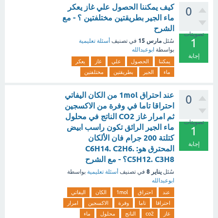
كيف يمكننا الحصول علي غاز يعكر
0
ماء الجير بطريقتين مختلفتين ؟ - مع
الشرح
تصويتات
1
مارس 15
سُئل
في تصنيف
أسئلة تعليمية
بواسطة
ابوعبدالله
إجابة
يمكننا
الحصول
علي
غاز
يعكر
ماء
الجير
بطريقتين
مختلفتين
عند احتراق 1mol من الكان اليفاتي
0
احتراقا تاما في وفرة من الاكسجين
ثم امرار غاز CO2 الناتج في محلول
تصويتات
ماء الجير الرائق تكون راسب ابيض
1
كتلتة 200 جرام فان الألكان
إجابة
المحترق هو: C6H14. C2H6.
C5H12. C3H8؟ - مع الشرح
يناير 8
سُئل
في تصنيف
أسئلة تعليمية
بواسطة
ابوعبدالله
عند
احتراق
1mol
الكان
اليفاتي
احتراقا
تاما
وفرة
الاكسجين
امرار
غاز
co2
الناتج
محلول
ماء