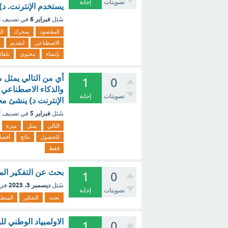
تصويتات
إجابة
يستخدم الإنترنت. د)
فبراير 6
سُئل
في تصنيف
أ
المقصود
بمحرك
ال
الاصطناعي
لتقديم
بإنشاء
محتوى
تلقائيً
1
0
والذكاء الاصطناعي
تصويتات
إجابة
الإنترنت د) ينشئ م
فبراير 5
سُئل
في تصنيف
أ
التالي
يمثل
ميزة
للحصول
نتائج
أفض
فقط
بحث عن التفكير الم
1
0
ديسمبر 3، 2023
سُئل
في 
تصويتات
إجابة
بحث
التفكير
المنط
الاولمبياد الوطني ل
1
0