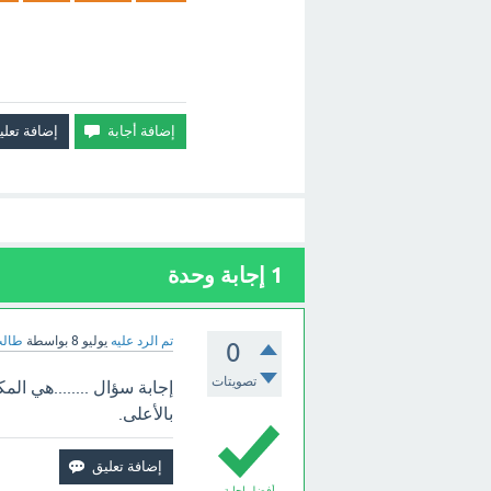
1
إجابة وحدة
تم الرد عليه
يوليو 8
بواسطة
طالب
0
تصويتات
إجابة سؤال ........هي ا
بالأعلى.
أفضل إجابة