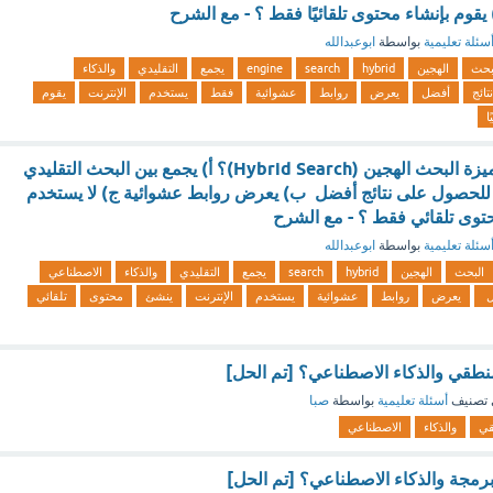
 يقوم بإنشاء محتوى تلقائيًا فقط ؟ - مع الشرح
سئلة تعليمية
بواسطة
ابوعبدالله
بحث
الهجين
hybrid
search
engine
يجمع
التقليدي
والذكاء
نتائج
أفضل
يعرض
روابط
عشوائية
فقط
يستخدم
الإنترنت
يقوم
ا
أي من التالي يمثل ميزة البحث الهجين (Hybrid Search)؟ أ) يجمع بين البحث التقليدي
 للحصول على نتائج أفضل ب) يعرض روابط عشوائية ج) لا يستخدم
حتوى تلقائي فقط ؟ - مع الشرح
سئلة تعليمية
بواسطة
ابوعبدالله
البحث
الهجين
hybrid
search
يجمع
التقليدي
والذكاء
الاصطناعي
ل
يعرض
روابط
عشوائية
يستخدم
الإنترنت
ينشئ
محتوى
تلقائي
نطقي والذكاء الاصطناعي؟ [تم الحل]
تصنيف
أسئلة تعليمية
بواسطة
صبا
قي
والذكاء
الاصطناعي
لبرمجة والذكاء الاصطناعي؟ [تم الحل]