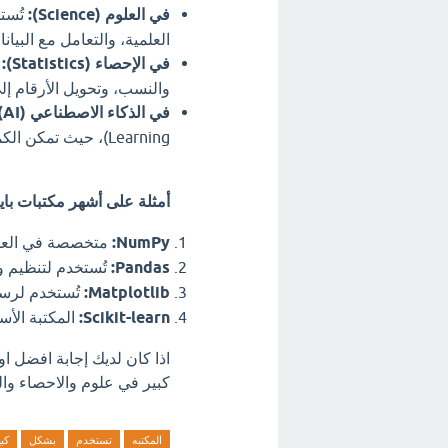
في العلوم (Science):
تُستخ
العلمية، والتعامل مع البيا
في الإحصاء (Statistics):
ت
والنسب، وتحويل الأرقام إل
في الذكاء الاصطناعي (AI):
Learning)، حيث تمكن الكمبيوتر من التعلم من البيانات واتخاذ قرارات ذكية.
أمثلة على أشهر مكتبات باي
NumPy:
متخصصة في العمل
Pandas:
تُستخدم لتنظيم وت
Matplotlib:
تُستخدم لرسم 
Scikit-learn:
المكتبة الأس
اذا كان لديك إجابة افضل ا
كبير في علوم والاحصاء وال
المكتبه
تستخدم
بشكل
كبي