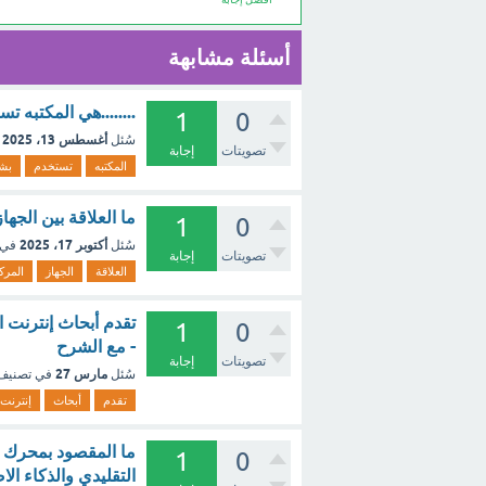
أسئلة مشابهة
........هي المكتبه 
1
0
أغسطس 13، 2025
سُئل
تصويتات
إجابة
المكتبه
تستخدم
بش
ما العلاقة بين الجه
1
0
أكتوبر 17، 2025
سُئل
في 
تصويتات
إجابة
العلاقة
الجهاز
المرك
تقدم أبحاث إنترنت 
1
0
- مع الشرح
تصويتات
إجابة
مارس 27
سُئل
في تصني
تقدم
أبحاث
إنترنت
1
0
التقليدي والذكاء ا