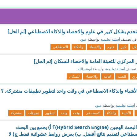
تستخدم بشكل كبير في علوم والاحصاء والذكاء الاصطناعي [تم الحل]
في تصنيف
أسئلة تعليمية
بواسطة
عبود
كل
كبير
علوم
والاحصاء
والذكاء
الاصطناعي
از المركزي للتعبئة العامة والاحصاء للسكان [تم الحل]
تصنيف
أسئلة تعليمية
بواسطة
ابوعبدالله
زي
للتعبئة
العامة
والاحصاء
للسكان
الأشياء والذكاء الاصطناعي في وقت واحد لتطوير تطبيقات مشتركة. ؟
ف
أسئلة تعليمية
بواسطة
عبود
الأشياء
والذكاء
الاصطناعي
وقت
واحد
لتطوير
تطبيقات
مشتركة
ما المقصود بمحرك البحث الهجين (Hybrid Search Engine)؟ أ) يجمع بين البحث
لاصطناعي لتقديم نتائج أفضل. ب) يعرض روابط عشوائية فقط. ج) لا