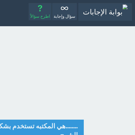
سؤال وإجابة
اطرح سؤالاً
........هي المكتبه تستخدم بش