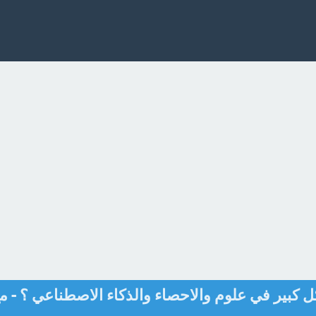
كل كبير في علوم والاحصاء والذكاء الاصطناعي ؟ - م