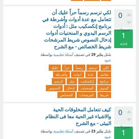
لكي ترسم رسماً حراً عليك أن
0
تتعامل مع عدة أدوات وأشرطة في
برنامج إنكسكيب مثل : أدوات
تصويتات
الرسم اليدوي و المنحنيات أدوات
1
إدخال النصوص شريط المرشحات
إجابة
شريط الخصائص - مع الشرح
يناير 29
سُئل
في تصنيف
أسئلة تعليمية
بواسطة
عبود
لكي
ترسم
رسماً
حراً
عليك
تتعامل
عدة
أدوات
وأشرطة
برنامج
إنكسكيب
مثل
الرسم
اليدوي
المنحنيات
إدخال
النصوص
شريط
المرشحات
الخصائص
كيف تتعامل المخلوقات الحية
0
والاشياء غير الحية معا فى النظام
البيئى - مع الشرح
تصويتات
1
يناير 23
سُئل
في تصنيف
أسئلة تعليمية
بواسطة
عبود