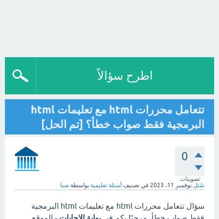
اطرح سؤالاً
تتعامل محررات html مع تعليمات html
البرمجية فقط صواب خطأ؟ [تم الحل]
0
تصويتات
سُئل
نوفمبر 11، 2023
في تصنيف
أسئلة تعليمية
بواسطة
صبا
سؤال تتعامل محررات html مع تعليمات html البرمجية
فقط صواب خطأ، مرحبًا بكم في
بوابة الاجابات
- الموقع