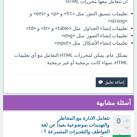
أن تتعامل معها محررات HTML:
تعليمات تنسيق النص: مثل <h1> و <p> و <em> و
<strong>
تعليمات إنشاء الجداول: مثل <table> و <tr> و <td>
تعليمات إنشاء الصور: مثل <img>
تعليمات إنشاء الأشكال: مثل <input>
بشكل عام، يمكن لمحررات HTML التعامل مع أي تعليمات
HTML، سواء كانت برمجية أو غير برمجية.
أسئلة مشابهة
تتعامل الادارة مع المخاطر
0
والتهديدات بموضوعية بعيداً عن لغة
العواطف والتقديرات المتسرعة ؟ -
تصويتات