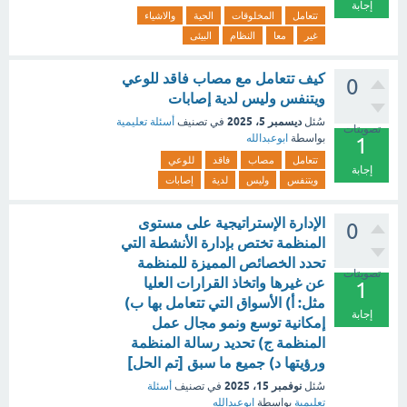
إجابة
تتعامل
المخلوقات
الحية
والاشياء
غير
معا
النظام
البيئى
كيف تتعامل مع مصاب فاقد للوعي
0
ويتنفس وليس لدية إصابات
ديسمبر 5، 2025
سُئل
في تصنيف
أسئلة تعليمية
تصويتات
بواسطة
ابوعبدالله
1
تتعامل
مصاب
فاقد
للوعي
إجابة
ويتنفس
وليس
لدية
إصابات
الإدارة الإستراتيجية على مستوى
0
المنظمة تختص بإدارة الأنشطة التي
تحدد الخصائص المميزة للمنظمة
تصويتات
عن غيرها واتخاذ القرارات العليا
1
مثل: أ) الأسواق التي تتعامل بها ب)
إجابة
إمكانية توسع ونمو مجال عمل
المنظمة ج) تحديد رسالة المنظمة
ورؤيتها د) جميع ما سبق [تم الحل]
نوفمبر 15، 2025
سُئل
في تصنيف
أسئلة
تعليمية
بواسطة
ابوعبدالله