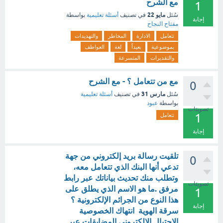
مع الشرح
1
مايو 22
سُئل
في تصنيف
أسئلة تعليمية
بواسطة
إجابة
مفتاح النجاح
تتعامل
الادارة
المخاطر
والتهديدات
بموضوعية
بعيداً
لغة
العواطف
والتقديرات
المتسرعة
مع من تتعامل ؟ - مع الشرح
0
مارس 31
سُئل
في تصنيف
أسئلة تعليمية
بواسطة
عبود
تصويتات
1
تتعامل
إجابة
تلقيت رسالة بريد إلكتروني من جهة
0
تدعي أنها البنك الذي تتعامل معه،
وتطلب منك تحديث بياناتك عبر رابط
تصويتات
مرفق .ما هو الاسم الذي يطلق على
1
هذا النوع من الجرائم الإلكترونية ؟
إجابة
سرقة الهوية انتهاك الخصوصية
الاحتيال الإلكتروني المضايقات عبر