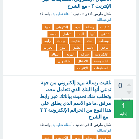
الإنترنت ؟ - مع الشرح
مارس 8
سُئل
في تصنيف
أسئلة تعليمية
بواسطة
ابوعبدالله
تلقيت
رسالة
بريد
إلكتروني
جهة
تدعي
أنها
البنك
تتعامل
معه،
وتطلب
منك
تحديث
بياناتك
رابط
مرفق
الاسم
يطلق
النوع
الجرائم
الإلكترونية
سرقة
الهوية
انتهاك
الخصوصية
الاحتيال
الإلكتروني
المضايقات
الإنترنت
تلقيت رسالة بريد إلكتروني من جهة
0
تدعي أنها البنك الذي تتعامل معه،
وتطلب منك تحديث بياناتك عبر رابط
تصويتات
مرفق .ما هو الاسم الذي يطلق على
1
هذا النوع من الجرائم الإلكترونية ؟ ؟
إجابة
- مع الشرح
مارس 8
سُئل
في تصنيف
أسئلة تعليمية
بواسطة
ابوعبدالله
تلقيت
رسالة
بريد
إلكتروني
جهة