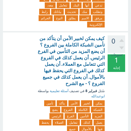
تدعي
أنها
البنك
تتعامل
معه،
وتطلب
منك
تحديث
بياناتك
رابط
مرفق
الاسم
يطلق
النوع
الجرائم
الإلكترونية
كيف يمكن لخبير الأمن أن يتأكد من
0
تأمين الشبكة الكاملة بين الفروع ؟
أن يضع المزيد من التأمين في الفرع
تصويتات
الرئيس. أن يعمل كذلك في الفروع
1
التي تتعامل مع العملاء. أن يعمل
إجابة
كذلك في الفروع التي يحفظ فيها
بالأموال. أن يعمل كذلك في جميع
الفروع ؟ - مع الشرح
فبراير 8
سُئل
في تصنيف
أسئلة تعليمية
بواسطة
ابوعبدالله
يمكن
لخبير
الأمن
يتأكد
تأمين
الشبكة
الكاملة
الفروع
يضع
المزيد
التأمين
الفرع
الرئيس
يعمل
كذلك
تتعامل
العملاء
يحفظ
فيها
بالأموال
جميع