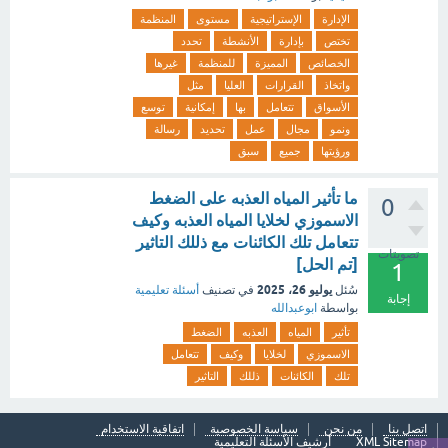
الإدارة
الإستراتيجية
مستوى
المنظمة
تختص
بإدارة
الأنشطة
تحدد
الخصائص
المميزة
للمنظمة
غيرها
واتخاذ
القرارات
العليا
مثل
الأسواق
تتعامل
بها
إمكانية
توسع
ونمو
مجال
عمل
تحديد
رسالة
ورؤيتها
جميع
سبق
ما تأثير المياه العذبه على الضغط
0
الاسموزي لخلايا المياه العذبه وكيف
تتعامل تلك الكائنات مع ذللك التاثير
تصويتات
[تم الحل]
1
يوليو 26، 2025
سُئل
في تصنيف
أسئلة تعليمية
إجابة
بواسطة
ابوعبدالله
تأثير
المياه
العذبه
الضغط
الاسموزي
لخلايا
وكيف
تتعامل
تلك
الكائنات
ذللك
التاثير
اتصل بنا
من نحن
سياسة الخصوصية
اتفاقية الاستخدام
XML Sitemap
أرشيف الأسئلة التعليمية