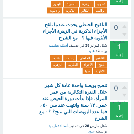
إجابة
تحوي
الزهرة
المعراة
البذور
تراكيب
التكاثر
الذكرية
والأنثوية
التلقيح الخلطي يحدث عندما تلقح
0
الأجزاء الذكرية في الزهرة الأجزاء
الأنثوية فيها ؟ - مع الشرح
تصويتات
1
فبراير 28
سُئل
في تصنيف
أسئلة تعليمية
بواسطة
عبود
إجابة
التلقيح
الخلطي
يحدث
عندما
تلقح
الأجزاء
الذكرية
الزهرة
الأنثوية
فيها
تنضج بويضة واحدة عادة كل شهر
0
خلال الفترة التكاثرية من عمر
المرأة، فإذا بدأت دورة الحيض عند
تصويتات
عمر . ١٢ سنة وانتهت عند سن ٥٠ ،
1
فما عدد البويضات التي تنتج؟ ؟ - مع
إجابة
الشرح
مارس 28
سُئل
في تصنيف
أسئلة تعليمية
بواسطة
عبود