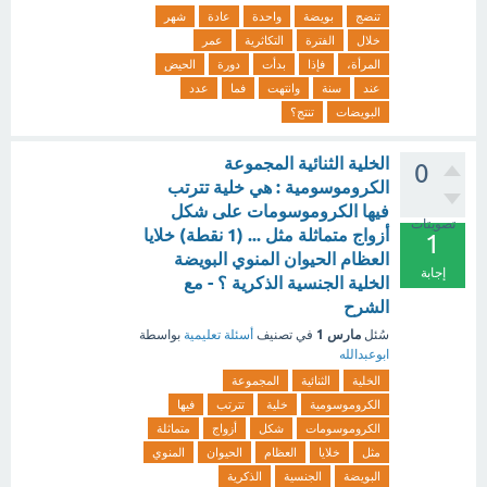
تنضج
بويضة
واحدة
عادة
شهر
خلال
الفترة
التكاثرية
عمر
المرأة،
فإذا
بدأت
دورة
الحيض
عند
سنة
وانتهت
فما
عدد
البويضات
تنتج؟
الخلية الثنائية المجموعة
0
الكروموسومية : هي خلية تترتب
فيها الكروموسومات على شكل
تصويتات
أزواج متماثلة مثل ... (1 نقطة) خلايا
1
العظام الحيوان المنوي البويضة
إجابة
الخلية الجنسية الذكرية ؟ - مع
الشرح
مارس 1
سُئل
في تصنيف
أسئلة تعليمية
بواسطة
ابوعبدالله
الخلية
الثنائية
المجموعة
الكروموسومية
خلية
تترتب
فيها
الكروموسومات
شكل
أزواج
متماثلة
مثل
خلايا
العظام
الحيوان
المنوي
البويضة
الجنسية
الذكرية