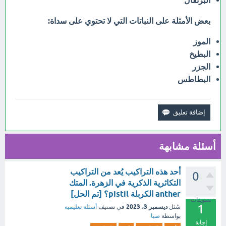
البرتقال
بعض الأمثلة على النباتات التي لا تحتوي على سداة:
الموز
البطيخ
الجزر
البطاطس
أسئلة مشابهة
أحد هذه التراكيب يُعد من التراكيب
0
التكاثرية الذكرية في الزهرة. المتك
anther الكربلة pistil؟ [تم الحل]
تصويتات
1
ديسمبر 3، 2023
سُئل
في تصنيف
أسئلة تعليمية
بواسطة
صبا
إجابة