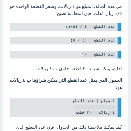
في هذه الحالة، المبلغ هو ٤ ريالات، وسعر القطعة الواحدة هو
١/٥ ريال. لذلك، فإن المعادلة تصبح:
عدد القطع = ٤ / (١/٥)

عدد القطع = (٤ × ٥)

عدد القطع = ٢٠

لذلك، يمكن شراء ٢٠ قطعة حلوى ب ٤ ريالات.
الجدول الذي يمثل عدد القطع التي يمكن شراؤها ب ٤ ريالات
هو:
٤ ريالات | ٢٠ قطعة

كما يمكننا ملاحظة ذلك من الجدول، فإن عدد القطع الذي