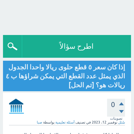
اطرح سؤالاً
إذا كان سعر ٥ قطع حلوى ريالا واحدا الجدول
الذي يمثل عدد القطع التي يمكن شراؤها ب ٤
ريالات هو؟ [تم الحل]
0
تصويتات
سُئل
نوفمبر 12، 2023
في تصنيف
أسئلة تعليمية
بواسطة
صبا