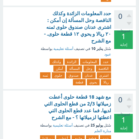
حدد المعلومات الزائدة وكذلك
0
الناقصة وحل المسألة إن أمكن :
اشترى عدنان صندوق حلوى ثمنه
تصويتات
٢٠ ريالا و يحوي ١٢ قطعة حلوى. -
1
مع الشرح
إجابة
يناير 10
سُئل
في تصنيف
أسئلة تعليمية
بواسطة
عبود
حدد
المعلومات
الزائدة
وكذلك
الناقصة
وحل
المسألة
أمكن
اشترى
عدنان
صندوق
حلوى
ثمنه
ريالا
يحوي
قطعة
مع شهد 18 قطعة حلوى أعطت
0
زميلاتها 2/3 من قطع الحلوى التي
لديها. فما عدد قطع الحلوى التي
تصويتات
اعطتها لزميلاتها ؟ - مع الشرح
1
يوليو 25
سُئل
في تصنيف
أسئلة تعليمية
بواسطة
إجابة
منارة العلم
شهد
قطعة
حلوى
أعطت
زميلاتها