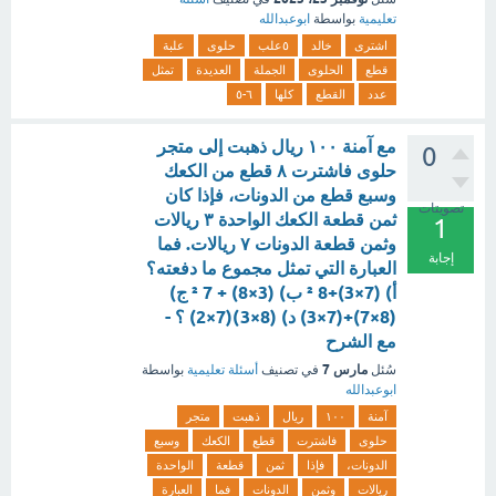
تعليمية
بواسطة
ابوعبدالله
اشترى
خالد
٥علب
حلوى
علبة
قطع
الحلوى
الجملة
العديدة
تمثل
عدد
القطع
كلها
٦-٥
مع آمنة ١٠٠ ريال ذهبت إلى متجر
0
حلوى فاشترت ۸ قطع من الكعك
وسبع قطع من الدونات، فإذا كان
تصويتات
ثمن قطعة الكعك الواحدة ٣ ريالات
1
وثمن قطعة الدونات ٧ ريالات. فما
إجابة
العبارة التي تمثل مجموع ما دفعته؟
أ) (7×3)+8 ² ب) (3×8) + 7 ² ج)
(8×7)+(7×3) د) (8×3)(7×2) ؟ -
مع الشرح
مارس 7
سُئل
في تصنيف
أسئلة تعليمية
بواسطة
ابوعبدالله
آمنة
١٠٠
ريال
ذهبت
متجر
حلوى
فاشترت
قطع
الكعك
وسبع
الدونات،
فإذا
ثمن
قطعة
الواحدة
ريالات
وثمن
الدونات
فما
العبارة