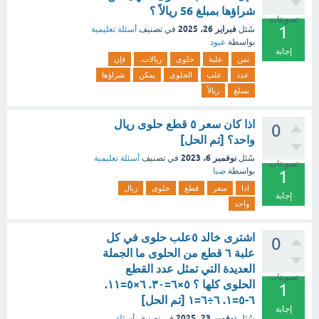
شراؤها بمبلغ 56 ريالاً ؟
تصويتات
1
فبراير 26، 2025
سُئل
في تصنيف
أسئلة تعليمية
بواسطة
عبود
إجابة
ثمن
علبة
حلوى
ريالات،
فإن
عدد
علب
الحلوى
يمكن
شراؤها
بمبلغ
ريالاً
اذا كان سعر ٥ قطع حلوى ريال
0
واحد؟ [تم الحل]
نوفمبر 6، 2023
سُئل
في تصنيف
أسئلة تعليمية
تصويتات
بواسطة
صبا
1
اذا
سعر
قطع
حلوى
ريال
إجابة
واحد
اشترى خالد ٥علب حلوى في كل
0
علبة ٦ قطع من الحلوى ما الجملة
العديدة التي تمثل عدد القطع
تصويتات
الحلوى كلها ؟ ٥×٦=٣٠. ٦×٥=١١.
1
٦-٥=١. ٦÷٦=١ [تم الحل]
إجابة
نوفمبر 23، 2025
سُئل
في تصنيف
أسئلة