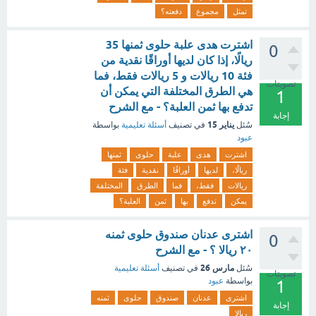
تمثل
مجموع
دفعته؟
اشترت هدى علبة حلوى ثمنها 35
0
ريالًا، إذا كان لديها أوراقًا نقدية من
فئة 10 ريالات و 5 ريالات فقط، فما
تصويتات
هي الطرق المختلفة التي يمكن أن
1
تدفع بها ثمن العلبة؟ - مع الشرح
إجابة
يناير 15
سُئل
في تصنيف
أسئلة تعليمية
بواسطة
عبود
اشترت
هدى
علبة
حلوى
ثمنها
ريالًا،
لديها
أوراقًا
نقدية
فئة
ريالات
فقط،
فما
الطرق
المختلفة
يمكن
تدفع
بها
ثمن
العلبة؟
اشترى عدنان صندوق حلوى ثمنه
0
٢٠ ريالا ؟ - مع الشرح
مارس 26
سُئل
في تصنيف
أسئلة تعليمية
تصويتات
بواسطة
عبود
1
اشترى
عدنان
صندوق
حلوى
ثمنه
إجابة
ريالا