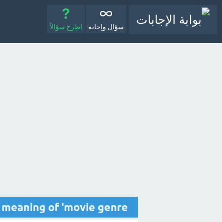
سؤال وإجابة
اطرح سؤالاً
 ** the meaning of 'movie genre