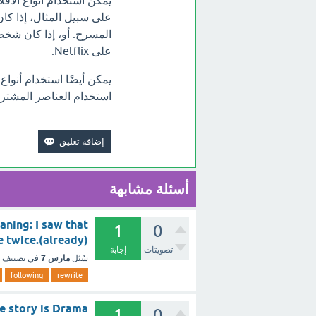
يمكن استخدام أنواع الأفل
على سبيل المثال، إذا ك
المسرح. أو، إذا كان شخص
على Netflix.
يمكن أيضًا استخدام أنواع
استخدام العناصر المشتركة 
أسئلة مشابهة
aning: I saw that
1
0
movie twice.(already) ؟ - 
تصويتات
إجابة
مارس 7
سُئل
في تصنيف
following
rewrite
e of the story is Drama
1
0