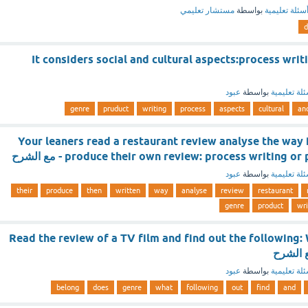
سئلة تعليمية
بواسطة
مستشار تعليمي
It considers social and cultural aspects:process writ
لة تعليمية
بواسطة
عبود
genre
pruduct
writing
process
aspects
cultural
an
Your leaners read a restaurant review analyse the way i
produce their own review: process writing  - مع الشرح
لة تعليمية
بواسطة
عبود
their
produce
then
written
way
analyse
review
restaurant
genre
product
wri
Read the review of a TV film and find out the following
لة تعليمية
بواسطة
عبود
belong
does
genre
what
following
out
find
and