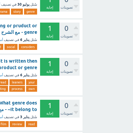
يوليو 30
سُئل
في تصنيف
أ
تصويتات
إجابة
drama
story
genre
ing or pruduct or
1
0
genre - مع الشرح
تصويتات
إجابة
يناير 6
سُئل
في تصنيف
أسئ
d
social
considers
t is written then
1
0
or product or genre
تصويتات
إجابة
يناير 6
سُئل
في تصنيف
أسئ
read
leaners
your
ting
process
own
: What genre does
1
0
it belong to~ - مع الشرح
تصويتات
إجابة
يناير 3
سُئل
في تصنيف
أسئ
film
review
read