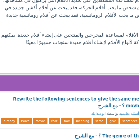
ام لمساعدة المشاهدين على تحديد الأفلام التي يرغبون في مشاهدتها.
ان شخص ما يحب أفلام الحركة، فقد يبحث عن أفلام أكشن جديدة في
 ما يحب الأفلام الرومانسية، فقد يبحث عن أفلام رومانسية جديدة
 الأفلام لمساعدة المخرجين والمنتجين على إنشاء أفلام جديدة. يمكنهم
لأنواع الأفلام لإنشاء أفلام جديدة ستجذب جمهورًا معينًا.
Rewrite the following sentences to give the same me
مع الشرح
أسئلة تعليمية
بواسطة
ابوعبدالله
already
twice
movie
that
saw
meaning
same
give
sentences
The genr ؟ - مع الشرح