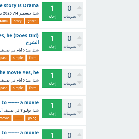
e story is Drama
1
0
ديسمبر 14، 2025
سُئل
في
تصويتات
إجابة
drama
story
genre
1
0
الشرح
تصويتات
إجابة
5 أيام
سُئل
منذ
في تصنيف
past
simple
form
ike the movie Yes, he
1
0
5 أيام
سُئل
منذ
في تصنيف
تصويتات
إجابة
past
simple
form
He is going to ------- a movie (0.5 نقطة) ched
1
0
يوليو 7
سُئل
في تصنيف
أس
تصويتات
إجابة
movie
-------
going
s going to ------- a movie
1
0