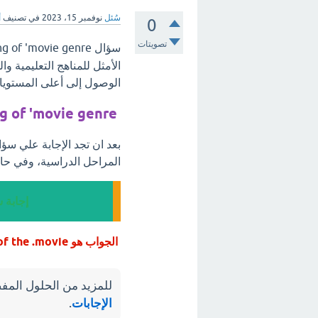
سُئل
نوفمبر 15، 2023
في تصنيف
أ
0
تصويتات
سؤال What ** the meaning of 'movie genre، مرحبًا بكم في
الأمثل للمناهج التعليمية 
الوصول إلى أعلى المستويات
g of 'movie genre
المراحل الدراسية، وفي حال
إجابة سؤال  'movie genre
الجواب هو It refers to the type of the .movie
للمزيد من الحلول المفص
الإجابات
.