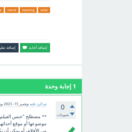
e
movie
meaning
what
1
إجابة وحدة
تم الرد عليه
نوفمبر 15، 2023
بو
0
تصويتات
** مصطلح "جنس الفيلم" 
موضوعها أو موقع أحداثها
من الأفلام، أو يمكن أن تكو