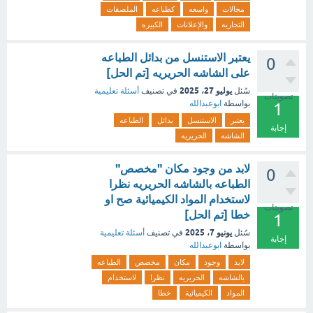
مجالات
واسعه
كطباعه
الملصقات
التجاريه
والإعلانات
الكبيره
يعتبر الاستنسل من بدائل الطباعه
0
على الشاشه الحريريه [تم الحل]
يوليو 27، 2025
سُئل
في تصنيف
أسئلة تعليمية
تصويتات
بواسطة
ابوعبدالله
1
يعتبر
الاستنسل
بدائل
الطباعه
إجابة
الشاشه
الحريريه
لابد من وجود مكان "مخصص"
0
الطباعه بالشاشه الحريريه نظرا
لاستخدام المواد الكيميائية صح او
تصويتات
خطا [تم الحل]
1
يونيو 7، 2025
سُئل
في تصنيف
أسئلة تعليمية
إجابة
بواسطة
ابوعبدالله
لابد
وجود
مكان
مخصص
الطباعه
بالشاشه
الحريريه
نظرا
لاستخدام
المواد
الكيميائية
خطا