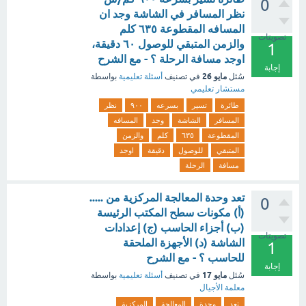
0
نظر المسافر في الشاشة وجد ان
المسافه المقطوعة ٦٣٥ كلم
تصويتات
والزمن المتبقي للوصول ٦٠ دقيقة،
1
اوجد مسافة الرحلة ؟ - مع الشرح
إجابة
مايو 26
سُئل
في تصنيف
أسئلة تعليمية
بواسطة
مستشار تعليمي
طائرة
تسير
بسرعه
٩٠٠
نظر
المسافر
الشاشة
وجد
المسافه
المقطوعة
٦٣٥
كلم
والزمن
المتبقي
للوصول
دقيقة
اوجد
مسافة
الرحلة
تعد وحدة المعالجة المركزية من .....
0
(أ) مكونات سطح المكتب الرئيسة
(ب) أجزاء الحاسب (ج) إعدادات
تصويتات
الشاشة (د) الأجهزة الملحقة
1
للحاسب ؟ - مع الشرح
إجابة
مايو 17
سُئل
في تصنيف
أسئلة تعليمية
بواسطة
معلمة الأجيال
تعد
وحدة
المعالجة
المركزية