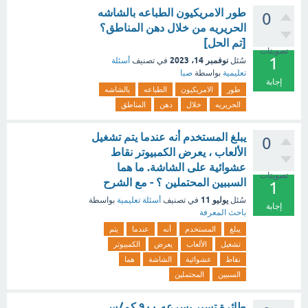
طور الامريكيون الطباعه بالشاشه
0
الحريريه من خلال دهن المناطق؟
[تم الحل]
تصويتات
1
نوفمبر 14، 2023
سُئل
في تصنيف
أسئلة
تعليمية
بواسطة
صبا
إجابة
طور
الامريكيون
الطباعه
بالشاشه
الحريريه
خلال
دهن
المناطق
يبلغ المستخدم أنه عندما يتم تشغيل
0
الألعاب ، يعرض الكمبيوتر نقاط
عشوائية على الشاشة. ما هما
تصويتات
السببين المحتملين ؟ - مع الشرح
1
يوليو 11
سُئل
في تصنيف
أسئلة تعليمية
بواسطة
إجابة
باحث المعرفة
يبلغ
المستخدم
أنه
عندما
يتم
تشغيل
الألعاب
يعرض
الكمبيوتر
نقاط
عشوائية
الشاشة
هما
السببين
المحتملين
طائرة تسير بسرعه ٩٠٠ كم/س