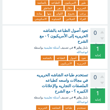
طور
الامريكيون
الطباعه
بالشاشة
الحريريه
خلال
دهن
المناطق
يرغب
بخروج
اللوان
منها
بمادة
الغراء
الجيلاتين
الشبلونة
الاسكويجي
تعود أصول الطباعه بالشاشه
0
الحريريه إلى الأمريكيون ؟ - مع
الشرح
تصويتات
1
يناير 4
سُئل
في تصنيف
أسئلة تعليمية
بواسطة
ابوعبدالله
إجابة
تعود
أصول
الطباعه
بالشاشه
الحريريه
الأمريكيون
تستخدم طباعه الشاشه الحريريه
0
في مجالات واسعه كطباعه
الملصقات التجاريه والإعلانات
تصويتات
الكبيره ؟ - مع الشرح
1
يناير 4
سُئل
في تصنيف
أسئلة تعليمية
بواسطة
إجابة
ابوعبدالله
تستخدم
طباعه
الشاشه
الحريريه