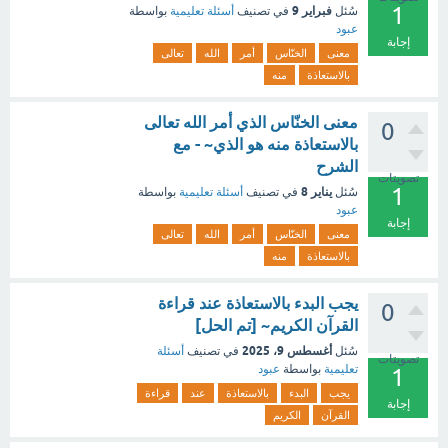
1
فبراير 9
سُئل
في تصنيف
أسئلة تعليمية
بواسطة
عبود
إجابة
معنى
الخنّاس
أمر
الله
تعالى
بالاستعاذة
منه
معنى الخنّاس الذي أمر الله تعالى
0
بالاستعاذة منه هو الذي~ - مع
الشرح
تصويتات
1
يناير 8
سُئل
في تصنيف
أسئلة تعليمية
بواسطة
عبود
إجابة
معنى
الخنّاس
أمر
الله
تعالى
بالاستعاذة
منه
يجب البدء بالاستعاذة عند قراءة
0
القرآن الكريم~ [تم الحل]
أغسطس 9، 2025
سُئل
في تصنيف
أسئلة
تصويتات
تعليمية
بواسطة
عبود
1
يجب
البدء
بالاستعاذة
عند
قراءة
إجابة
القرآن
الكريم