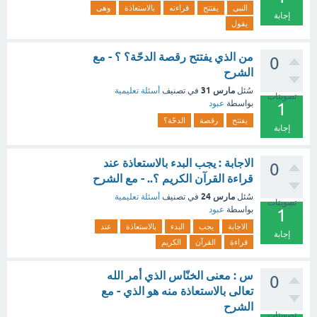
النبى
يفتتح
قراءته
بالاستعاذة
وهى
إجابة
يقول
من الذي يفتتح رقصة الدحّة؟ ؟ - مع
0
الشرح
مارس 31
سُئل
في تصنيف
أسئلة تعليمية
تصويتات
بواسطة
عبود
1
يفتتح
رقصة
الدحّة؟
إجابة
الاجابة : يجب البدء بالاستعاذة عند
0
قراءة القرآن الكريم ؟.. - مع الشرح
مارس 24
سُئل
في تصنيف
أسئلة تعليمية
تصويتات
بواسطة
عبود
1
الاجابة
يجب
البدء
بالاستعاذة
عند
إجابة
قراءة
القرآن
الكريم
س : معنى الخنّاس الذي أمر الله
0
تعالى بالاستعاذة منه هو الذي - مع
الشرح
تصويتات