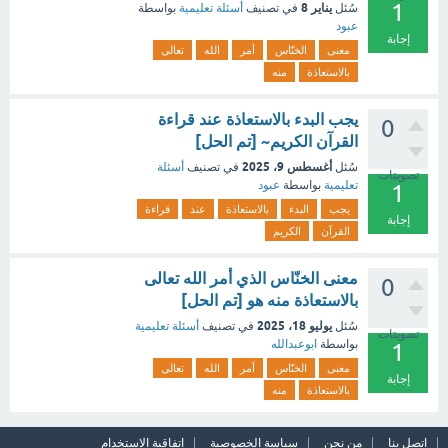
1
يناير 8
سُئل
في تصنيف
أسئلة تعليمية
بواسطة
عبود
إجابة
معنى
الخنّاس
أمر
الله
تعالى
بالاستعاذة
منه
يجب البدء بالاستعاذة عند قراءة
0
القرآن الكريم~ [تم الحل]
أغسطس 9، 2025
سُئل
في تصنيف
أسئلة
تصويتات
تعليمية
بواسطة
عبود
1
يجب
البدء
بالاستعاذة
عند
قراءة
إجابة
القرآن
الكريم
معنى الخنّاس الذي أمر الله تعالى
0
بالاستعاذة منه هو [تم الحل]
يوليو 18، 2025
سُئل
في تصنيف
أسئلة تعليمية
تصويتات
بواسطة
ابوعبدالله
1
معنى
الخنّاس
أمر
الله
تعالى
إجابة
بالاستعاذة
منه
اتصل بنا
من نحن
سياسة الخصوصية
اتفاقية الاستخدام