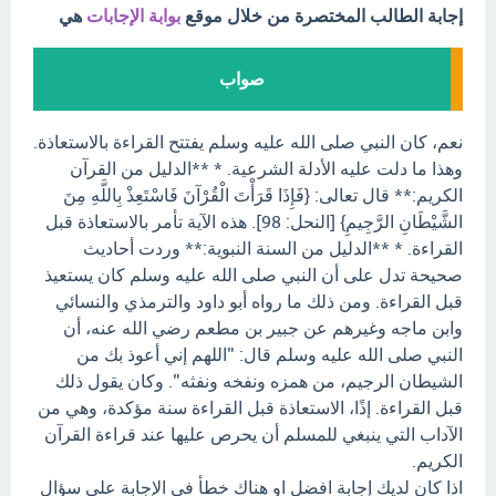
إجابة الطالب المختصرة من خلال موقع
بوابة الإجابات
هي
صواب
نعم، كان النبي صلى الله عليه وسلم يفتتح القراءة بالاستعاذة.
وهذا ما دلت عليه الأدلة الشرعية. * **الدليل من القرآن
الكريم:** قال تعالى: {فَإِذَا قَرَأْتَ الْقُرْآنَ فَاسْتَعِذْ بِاللَّهِ مِنَ
الشَّيْطَانِ الرَّجِيمِ} [النحل: 98]. هذه الآية تأمر بالاستعاذة قبل
القراءة. * **الدليل من السنة النبوية:** وردت أحاديث
صحيحة تدل على أن النبي صلى الله عليه وسلم كان يستعيذ
قبل القراءة. ومن ذلك ما رواه أبو داود والترمذي والنسائي
وابن ماجه وغيرهم عن جبير بن مطعم رضي الله عنه، أن
النبي صلى الله عليه وسلم قال: "اللهم إني أعوذ بك من
الشيطان الرجيم، من همزه ونفخه ونفثه". وكان يقول ذلك
قبل القراءة. إذًا، الاستعاذة قبل القراءة سنة مؤكدة، وهي من
الآداب التي ينبغي للمسلم أن يحرص عليها عند قراءة القرآن
الكريم.
اذا كان لديك إجابة افضل او هناك خطأ في الإجابة علي سؤال