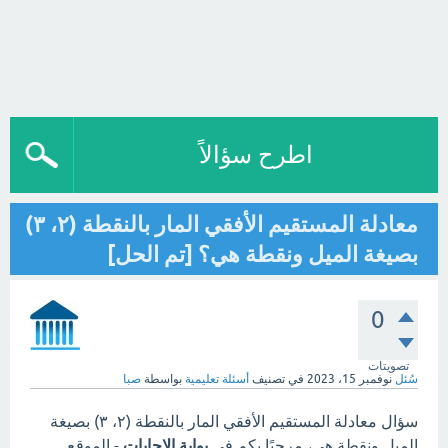
اطرح سؤالاً
معادلة المستقيم الأفقي المار بالنقطة (٢، ٣)
بصيغة الميل ونقطة هي؟ [تم الحل]
0
تصويتات
سُئل
نوفمبر 15، 2023
في تصنيف
أسئلة تعليمية
بواسطة
صبا
سؤال معادلة المستقيم الأفقي المار بالنقطة (٢، ٣) بصيغة
الميل ونقطة هي، مرحبًا بكم في
بوابة الاجابات
- الموقع