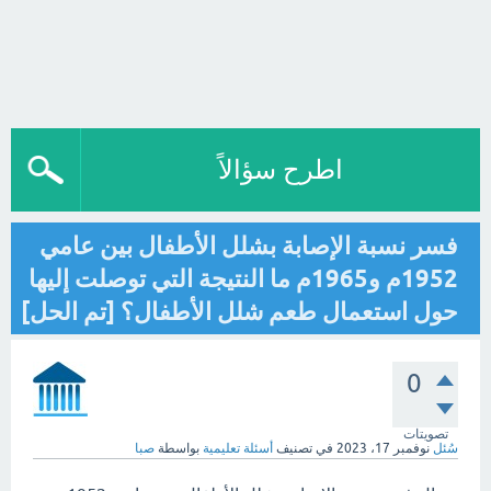
اطرح سؤالاً
فسر نسبة الإصابة بشلل الأطفال بين عامي
1952م و1965م ما النتيجة التي توصلت إليها
حول استعمال طعم شلل الأطفال؟ [تم الحل]
0
تصويتات
سُئل
نوفمبر 17، 2023
في تصنيف
أسئلة تعليمية
بواسطة
صبا