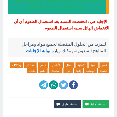
عامي 1952م و1965م ما النتيجة التي توصلت إليها
حول استعمال طعم شلل الأطفال
الإجابة هي : انخفضت النسبة بعد استعمال الطعوم أي أن
الانخفاض الهائل سببه استعمال الطعوم.
للمزيد من الحلول المفصلة لجميع مواد ومراحل
المناهج السعودية، يمكنك زيارة
بوابة الإجابات
.
فسر
نسبة
الإصابة
بشلل
الأطفال
عامي
1952م
و1965م
النتيجة
توصلت
إليها
حول
استعمال
طعم
شلل