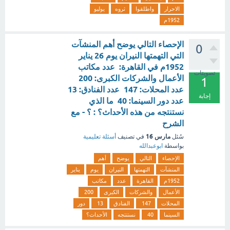
الاحرار
واطلقوا
ثروه
يوليو
1952م
الإحصاء التالي يوضح أهم المنشآت
0
التي التهمتها النيران يوم 26 يناير
1952م في القاهرة: عدد مكاتب
تصويتات
الأعمال والشركات الكبرى: 200
1
عدد المحلات: 147 عدد الفنادق: 13
إجابة
عدد دور السينما: 40 ما الذي
نستنتجه من هذه الأحداث؟ : ؟ - مع
الشرح
مارس 16
سُئل
في تصنيف
أسئلة تعليمية
بواسطة
ابوعبدالله
الإحصاء
التالي
يوضح
أهم
المنشآت
التهمتها
النيران
يوم
يناير
1952م
القاهرة
عدد
مكاتب
الأعمال
والشركات
الكبرى
200
المحلات
147
الفنادق
13
دور
السينما
40
نستنتجه
الأحداث؟