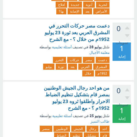
لتجربة
أدوية
جديدة
لعلاج
الأمراض
بعد
الإصابة
بها؟
دعمت مصر حركات التحرر في
0
المشرق العربي بعد ثورة 23 يوليو
1952م من خلال ؟ - مع الشرح
تصويتات
1
يوليو 28
سُئل
في تصنيف
أسئلة تعليمية
بواسطة
معلمة الأجيال
إجابة
دعمت
مصر
حركات
التحرر
المشرق
العربي
بعد
ثورة
يوليو
1952م
خلال
من هو احد رجال الجيش الوطنيين
0
بمصر قام بتشكيل تنظيم الضباط
الاحرار واطلقوا ثروه 23 يوليو
تصويتات
1952م ؟ - مع الشرح
1
يونيو 25
سُئل
في تصنيف
أسئلة تعليمية
بواسطة
إجابة
طالب التميز
احد
رجال
الجيش
الوطنيين
بمصر
قام
بتشكيل
تنظيم
الضباط