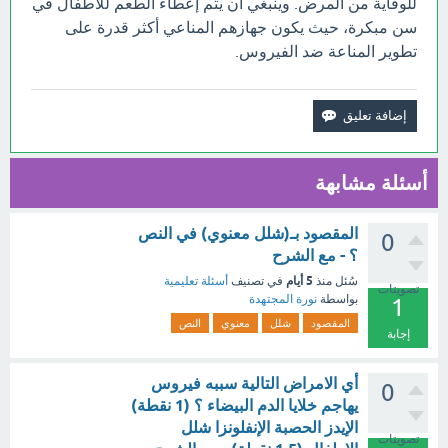
للوقاية من المرض. وينبغي أن يتم إعطاء الطعم للأطفال في
سن مبكرة، حيث يكون جهازهم المناعي أكثر قدرة على
تطوير المناعة ضد الفيروس.
أسئلة مشابهة
المقصود بـ(شلل معنوي) في النص
0
؟ - مع الشرح
5 أيام
سُئل
منذ
في تصنيف
أسئلة تعليمية
تصويتات
بواسطة
نورة المجتهدة
1
المقصود
شلل
معنوي
النص
إجابة
أي الامراض التالية سببه فيروس
0
يهاجم خلايا الدم البيضاء ؟ (1 نقطة)
الإيدز الحصبة الإنفلونزا شلل
تصويتات