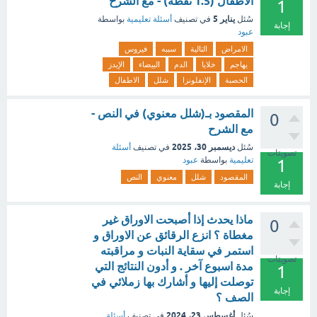
الاطفال (1.5 نقطة) - مع الشرح
1
يناير 5
سُئل
في تصنيف
أسئلة تعليمية
بواسطة
إجابة
عبود
الامراض
التالية
سببه
فيروس
يهاجم
خلايا
الدم
البيضاء
الإيدز
الحصبة
الإنفلونزا
شلل
الاطفال
المقصود بـ(شلل معنوي) في النص -
0
مع الشرح
ديسمبر 30، 2025
سُئل
في تصنيف
أسئلة
تصويتات
تعليمية
بواسطة
عبود
1
المقصود
شلل
معنوي
النص
إجابة
ماذا يحدث إذا أصبحت الاوراق غير
0
مغطاة ؟ انزع الرقائق عن الاوراق و
استمر في سقاية النبات و مراقبته
تصويتات
مدة اسبوع آخر . و أدون النتائج التي
1
توصلت إليها و أشارك بها زملائي في
إجابة
الصف ؟
أغسطس 23، 2024
سُئل
في تصنيف
أسئلة