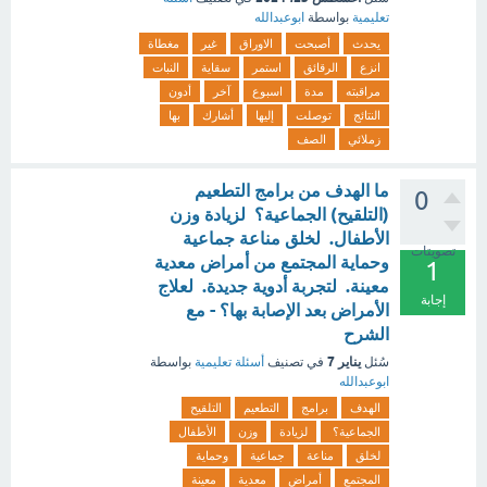
تعليمية
بواسطة
ابوعبدالله
يحدث
أصبحت
الاوراق
غير
مغطاة
انزع
الرقائق
استمر
سقاية
النبات
مراقبته
مدة
اسبوع
آخر
أدون
النتائج
توصلت
إليها
أشارك
بها
زملائي
الصف
ما الهدف من برامج التطعيم
0
(التلقيح) الجماعية؟ لزيادة وزن
الأطفال. لخلق مناعة جماعية
تصويتات
وحماية المجتمع من أمراض معدية
1
معينة. لتجربة أدوية جديدة. لعلاج
إجابة
الأمراض بعد الإصابة بها؟ - مع
الشرح
يناير 7
سُئل
في تصنيف
أسئلة تعليمية
بواسطة
ابوعبدالله
الهدف
برامج
التطعيم
التلقيح
الجماعية؟
لزيادة
وزن
الأطفال
لخلق
مناعة
جماعية
وحماية
المجتمع
أمراض
معدية
معينة