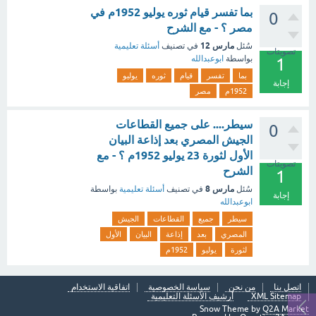
بما تفسر قيام ثوره يوليو 1952م في
0
مصر ؟ - مع الشرح
مارس 12
سُئل
في تصنيف
أسئلة تعليمية
تصويتات
بواسطة
ابوعبدالله
1
بما
تفسر
قيام
ثوره
يوليو
إجابة
1952م
مصر
سيطر.... على جميع القطاعات
0
الجيش المصري بعد إذاعة البيان
الأول لثورة 23 يوليو 1952م ؟ - مع
تصويتات
الشرح
1
مارس 8
سُئل
في تصنيف
أسئلة تعليمية
بواسطة
إجابة
ابوعبدالله
سيطر
جميع
القطاعات
الجيش
المصري
بعد
إذاعة
البيان
الأول
لثورة
يوليو
1952م
اتصل بنا
من نحن
سياسة الخصوصية
اتفاقية الاستخدام
XML Sitemap
أرشيف الأسئلة التعليمية
Snow Theme by
Q2A Market