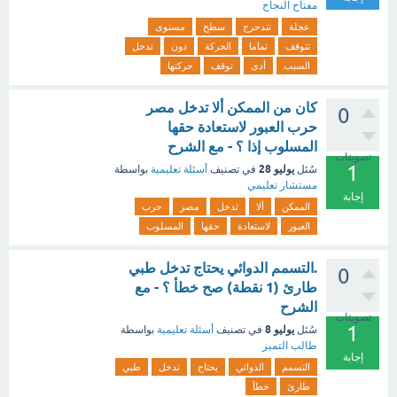
مفتاح النجاح
عجلة
تتدحرج
سطح
مستوى
تتوقف
تماما
الحركة
دون
تدخل
السبب
أدى
توقف
حركتها
كان من الممكن ألا تدخل مصر
0
حرب العبور لاستعادة حقها
المسلوب إذا ؟ - مع الشرح
تصويتات
1
يوليو 28
سُئل
في تصنيف
أسئلة تعليمية
بواسطة
مستشار تعليمي
إجابة
الممكن
ألا
تدخل
مصر
حرب
العبور
لاستعادة
حقها
المسلوب
.التسمم الدوائي يحتاج تدخل طبي
0
طارئ (1 نقطة) صح خطأ ؟ - مع
الشرح
تصويتات
1
يوليو 8
سُئل
في تصنيف
أسئلة تعليمية
بواسطة
طالب التميز
إجابة
التسمم
الدوائي
يحتاج
تدخل
طبي
طارئ
خطأ