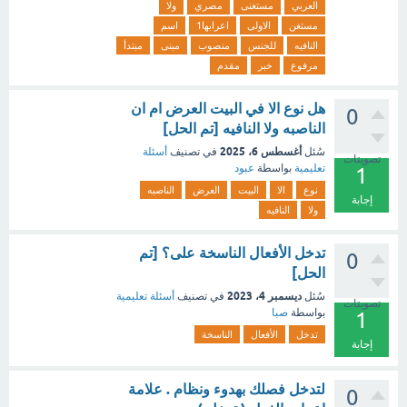
العربي
مستغنى
مصري
ولا
مستغن
الاولى
اعرابها1
اسم
النافيه
للجنس
منصوب
مبنى
مبتدأ
مرفوع
خبر
مقدم
هل نوع الا في البيت العرض ام ان
0
الناصبه ولا النافيه [تم الحل]
أغسطس 6، 2025
سُئل
في تصنيف
أسئلة
تصويتات
تعليمية
بواسطة
عبود
1
نوع
الا
البيت
العرض
الناصبه
إجابة
ولا
النافيه
تدخل الأفعال الناسخة على؟ [تم
0
الحل]
ديسمبر 4، 2023
سُئل
في تصنيف
أسئلة تعليمية
تصويتات
بواسطة
صبا
1
تدخل
الأفعال
الناسخة
إجابة
لتدخل فصلك بهدوء ونظام . علامة
0