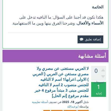
الخاتمة
هكذا نكون قد أجبنا على السؤال: ما النافيه تدخل على
الأسماء والأفعال
، وشرحنا الفرق بينها وبين ما الاستفهامية.
أسئلة مشابهة
لا العربي مستغنى عن مصري ولا
0
مصري مستغن عن العربي { العربي
) الاولى اعرابها1 اسم لا النافيه
تصويتات
للجنس منصوب 2 اسم لا النافيه
1
للجنس مبنى 3 مبتدأ مرفوع 4 خبر
إجابة
مقدم مرفوع [تم الحل]
أكتوبر 18، 2025
سُئل
في تصنيف
أسئلة تعليمية
بواسطة
ابوعبدالله