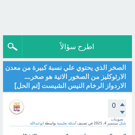
اطرح سؤالاً
الصخر الذي يحتوي علي نسبة كبيرة من معدن
الارثوكليز من الصخور الاتية هو صخر....
الاردواز الرخام النيس الشيست [تم الحل]
0
تصويتات
سُئل
سبتمبر 4، 2025
في تصنيف
أسئلة تعليمية
بواسطة
ابوعبدالله