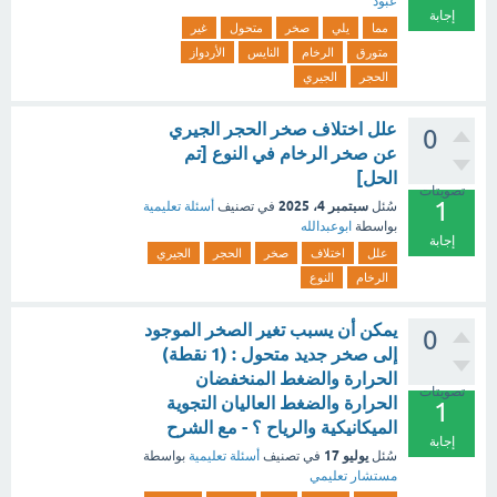
عبود
إجابة
مما
يلي
صخر
متحول
غير
متورق
الرخام
النايس
الأردواز
الحجر
الجيري
علل اختلاف صخر الحجر الجيري
0
عن صخر الرخام في النوع [تم
الحل]
تصويتات
1
سبتمبر 4، 2025
سُئل
في تصنيف
أسئلة تعليمية
بواسطة
ابوعبدالله
إجابة
علل
اختلاف
صخر
الحجر
الجيري
الرخام
النوع
يمكن أن يسبب تغير الصخر الموجود
0
إلى صخر جديد متحول : (1 نقطة)
الحرارة والضغط المنخفضان
تصويتات
الحرارة والضغط العاليان التجوية
1
الميكانيكية والرياح ؟ - مع الشرح
إجابة
يوليو 17
سُئل
في تصنيف
أسئلة تعليمية
بواسطة
مستشار تعليمي