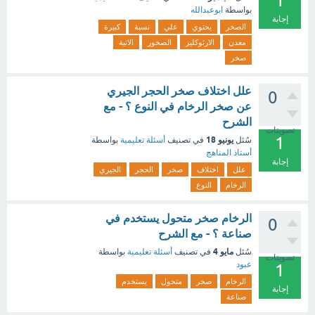
1
بواسطة
ابوعبدالله
إجابة
الصخر
يحتوي
علي
نسبة
كبيرة
معدن
الارثوكليز
الصخور
الاتية
صخر
علل اختلاف صخر الحجر الجيري
0
عن صخر الرخام في النوع ؟ - مع
الشرح
تصويتات
1
يونيو 18
سُئل
في تصنيف
أسئلة تعليمية
بواسطة
أستاذ المناهج
إجابة
علل
اختلاف
صخر
الحجر
الجيري
الرخام
النوع
الرخام صخر متحول يستخدم في
0
صناعة ؟ - مع الشرح
مايو 4
سُئل
في تصنيف
أسئلة تعليمية
بواسطة
تصويتات
عبود
1
الرخام
صخر
متحول
يستخدم
إجابة
صناعة