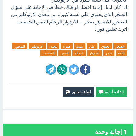
اذا كان لديك إجابة افضل او هناك خطأ في الإجابة علي سؤال
الصخر الذي يحتوي علي نسبة كبيرة من معدن الارثوكليز من
الصخور الاتية هو صخر.... الاردواز الرخام النيس الشيست
اترك تعليق فورآ.
الصخر
يحتوي
علي
نسبة
كبيرة
معدن
الارثوكليز
الصخور
الاتية
صخر
الاردواز
الرخام
النيس
الشيست
1
إجابة وحدة