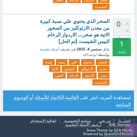
صخر
الاردواز
الرخام
النيس
الشيست
الصخر الذي يحتوي علي نسبة كبيرة
0
من معدن الارثوكليز من الصخور
الاتية هو صخر.... الاردواز الرخام
تصويتات
النيس الشيست [تم الحل]
1
سبتمبر 4، 2025
سُئل
في تصنيف
أسئلة تعليمية
إجابة
بواسطة
ابوعبدالله
الصخر
يحتوي
علي
نسبة
كبيرة
معدن
الارثوكليز
الصخور
الاتية
صخر
الاردواز
الرخام
النيس
الشيست
لمشاهدة المزيد، انقر على
القائمة الكاملة للأسئلة
أو
الوسوم
الشائعة
.
اتصل بنا
من نحن
سياسة الخصوصية
اتفاقية الاستخدام
XML Sitemap
أرشيف الأسئلة التعليمية
Snow Theme by
Q2A Market
Powered by
Question2Answer