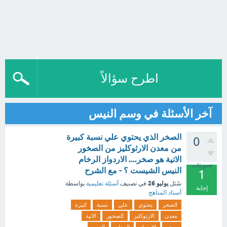
اطرح سؤالاً
آخر الأسئلة في وسم النيس
الصخر الذي يحتوي علي نسبة كبيرة
0
من معدن الارثوكليز من الصخور
الاتية هو صخر.... الاردواز الرخام
تصويتات
النيس الشيست ؟ - مع الشرح
1
يوليو 26
سُئل
في تصنيف
أسئلة تعليمية
بواسطة
إجابة
أستاذ المناهج
الصخر
يحتوي
علي
نسبة
كبيرة
معدن
الارثوكليز
الصخور
الاتية