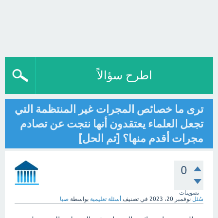
اطرح سؤالاً
ترى ما خصائص المجرات غير المنتظمة التي
تجعل العلماء يعتقدون أنها نتجت عن تصادم
مجرات أقدم منها؟ [تم الحل]
0
تصويتات
سُئل
نوفمبر 20، 2023
في تصنيف
أسئلة تعليمية
بواسطة
صبا