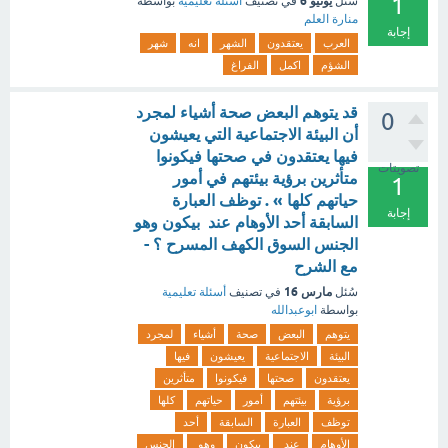
1
يونيو 6
سُئل
في تصنيف
أسئلة تعليمية
بواسطة
منارة العلم
إجابة
العرب
يعتقدون
الشهر
انه
شهر
الشؤم
اكمل
الفراغ
قد يتوهم البعض صحة أشياء لمجرد
0
أن البيئة الاجتماعية التي يعيشون
فيها يعتقدون في صحتها فيكونوا
تصويتات
متأثرين برؤية بيئتهم في أمور
1
حياتهم كلها » . توظف العبارة
إجابة
السابقة أحد الأوهام عند بيكون وهو
الجنس السوق الكهف المسرح ؟ -
مع الشرح
مارس 16
سُئل
في تصنيف
أسئلة تعليمية
بواسطة
ابوعبدالله
يتوهم
البعض
صحة
أشياء
لمجرد
البيئة
الاجتماعية
يعيشون
فيها
يعتقدون
صحتها
فيكونوا
متأثرين
برؤية
بيئتهم
أمور
حياتهم
كلها
توظف
العبارة
السابقة
أحد
الأوهام
عند
بيكون
وهو
الجنس