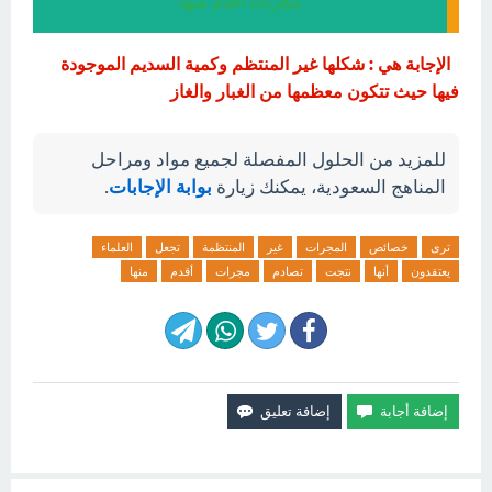
مجرات أقدم منها
الإجابة هي : شكلها غير المنتظم وكمية السديم الموجودة
فيها حيث تتكون معظمها من الغبار والغاز
للمزيد من الحلول المفصلة لجميع مواد ومراحل
المناهج السعودية، يمكنك زيارة
بوابة الإجابات
.
ترى
خصائص
المجرات
غير
المنتظمة
تجعل
العلماء
يعتقدون
أنها
نتجت
تصادم
مجرات
أقدم
منها