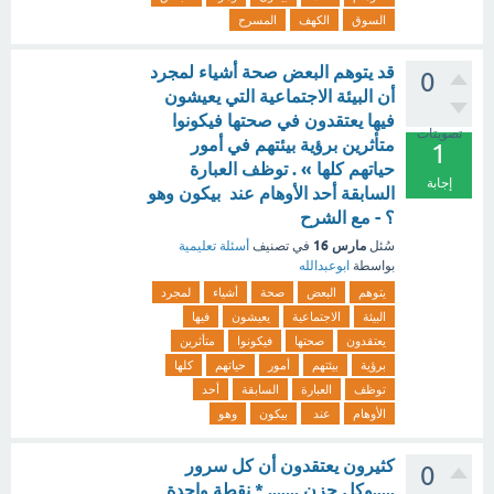
السوق
الكهف
المسرح
قد يتوهم البعض صحة أشياء لمجرد
0
أن البيئة الاجتماعية التي يعيشون
فيها يعتقدون في صحتها فيكونوا
تصويتات
متأثرين برؤية بيئتهم في أمور
1
حياتهم كلها » . توظف العبارة
إجابة
السابقة أحد الأوهام عند بيكون وهو
؟ - مع الشرح
مارس 16
سُئل
في تصنيف
أسئلة تعليمية
بواسطة
ابوعبدالله
يتوهم
البعض
صحة
أشياء
لمجرد
البيئة
الاجتماعية
يعيشون
فيها
يعتقدون
صحتها
فيكونوا
متأثرين
برؤية
بيئتهم
أمور
حياتهم
كلها
توظف
العبارة
السابقة
أحد
الأوهام
عند
بيكون
وهو
كثيرون يعتقدون أن كل سرور
0
.....وكل حزن ....... * نقطة واحدة