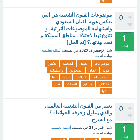
بيئاتها
موضوعات الفنون الشعبية هي التي
0
تعكس هوية الفنان السعودي
واستلهامه الموضوعات التراثية، و
تصويتات
تتنوع تبعا لاختلاف مناطق المملكة و
1
تعدد بيئاتها.؟ [تم الحل]
إجابة
نوفمبر 2، 2023
سُئل
في تصنيف
أسئلة تعليمية
بواسطة
صبا
موضوعات
الفنون
الشعبية
تعكس
هوية
الفنان
السعودي
واستلهامه
الموضوعات
التراثية،
تتنوع
تبعا
لاختلاف
مناطق
المملكة
تعدد
بيئاتها
يعتبر من الفنون الشعبية العالمية،
0
والذي يتناول زخرفة الحوائط: ؟ -
مع الشرح
تصويتات
1
فبراير 28
سُئل
في تصنيف
أسئلة تعليمية
بواسطة
عبود
إجابة