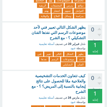
مجموعة
الموضوعات
تهم
المجتمع
دوافع
يدرس
المجتمعات
الريفية
العوامل
تسهم
انتشار
يهتم
بدراسة
وسائل
العلاج
والوقاية
يظهر الشكل التالي تعبير فني لأحد
0
موضوعات الرسم التي نفذها الفنان
التشكيلي ؟ - مع الشرح
تصويتات
1
فبراير 20
سُئل
في تصنيف
أسئلة تعليمية
بواسطة
عبود
إجابة
يظهر
الشكل
التالي
تعبير
فني
لأحد
موضوعات
الرسم
نفذها
الفنان
التشكيلي
كيف تتعاون الخدمات التشخيصية
0
والعلاجية معًا للحصول على نتائج
إيجابية بالنسبة إلى المريض؟ ؟ - مع
تصويتات
الشرح
1
مارس 26
سُئل
في تصنيف
أسئلة تعليمية
إجابة
بواسطة
عبود