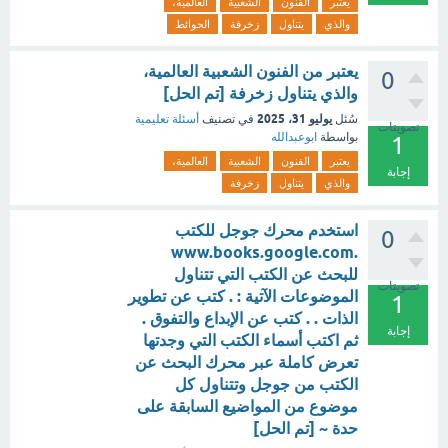
يعتبر
الفنون
الشعبية
العالمية،
والذي
يتناول
زخرفة
الحوائط
يعتبر من الفنون الشعبية العالمية،
0
والذي يتناول زخرفة [تم الحل]
يوليو 31، 2025
سُئل
في تصنيف
أسئلة تعليمية
تصويتات
بواسطة
ابوعبدالله
1
يعتبر
الفنون
الشعبية
العالمية،
إجابة
والذي
يتناول
زخرفة
استخدم محرك جوجل للكتب
0
.www.books.google.com
للبحث عن الكتب التي تتناول
تصويتات
الموضوعات الآتية : . كتب عن تطوير
1
الذات . . كتب عن الإبداع والتفوق .
إجابة
ثم اكتب أسماء الكتب التي وجدتها
تعرض كاملة عبر محرك البحث عن
الكتب من جوجل وتتناول كل
موضوع من المواضيع السابقة على
حدة ~ [تم الحل]