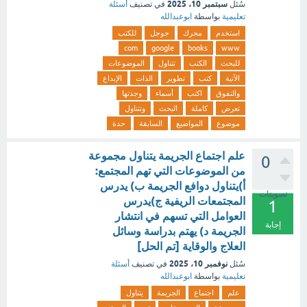
سبتمبر 10، 2025
سُئل
في تصنيف
أسئلة
تعليمية
بواسطة
ابوعبدالله
استخدم
محرك
جوجل
للكتب
com
google
books
www
للبحث
الكتب
تتناول
الموضوعات
الآتية
كتب
تطوير
الذات
الإبداع
والتفوق
اكتب
أسماء
وجدتها
تعرض
كاملة
البحث
وتتناول
موضوع
المواضيع
السابقة
حدة
علم اجتماع الجريمة يتناول مجموعة
0
من الموضوعات التي تهم المجتمع:
أ)يتناول دوافع الجريمة ب) يدرس
تصويتات
المجتمعات الريفية ج)يدرس
1
العوامل التي تسهم في انتشار
إجابة
الجريمة د) يهتم بدراسة وسائل
العلاج والوقاية [تم الحل]
نوفمبر 10، 2025
سُئل
في تصنيف
أسئلة
تعليمية
بواسطة
ابوعبدالله
علم
اجتماع
الجريمة
يتناول