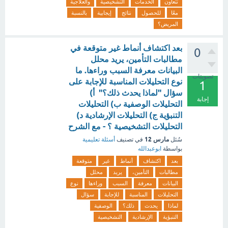
تتعاون
الخدمات
التشخيصية
والعلاجية
معًا
للحصول
نتائج
إيجابية
بالنسبة
المريض؟
بعد اكتشاف أنماط غير متوقعة في
0
مطالبات التأمين، يريد محلل
البيانات معرفة السبب وراءها. ما
تصويتات
نوع التحليلات المناسبة للإجابة على
1
سؤال "لماذا يحدث ذلك؟" أ)
إجابة
التحليلات الوصفية ب) التحليلات
التنبؤية ج) التحليلات الإرشادية د)
التحليلات التشخيصية ؟ - مع الشرح
مارس 12
سُئل
في تصنيف
أسئلة تعليمية
بواسطة
ابوعبدالله
بعد
اكتشاف
أنماط
غير
متوقعة
مطالبات
التأمين،
يريد
محلل
البيانات
معرفة
السبب
وراءها
نوع
التحليلات
المناسبة
للإجابة
سؤال
لماذا
يحدث
ذلك؟
الوصفية
التنبؤية
الإرشادية
التشخيصية