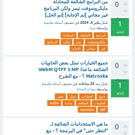
من البرامج الشائعة للمحادثة
0
مايكروسوفت تيمز ولكن البرنامج
غير مجاني [تم الإجابة] [تم الحل]
تصويتات
1
يناير 3، 2024
سُئل
في تصنيف
أسئلة تعليمية
بواسطة
صبا
إجابة
البرامج
الشائعة
للمحادثة
مايكروسوفت
تيمز
ولكن
البرنامج
غير
مجاني
الإجابة
جميع الخيارات تمثل بعض الحاويات
0
الشائعة ماعدا: WebM QTFF 3 MP
Matroska ؟ - مع الشرح
تصويتات
1
23 ساعات
سُئل
منذ
في تصنيف
أسئلة تعليمية
بواسطة
مفتاح النجاح
إجابة
جميع
الخيارات
تمثل
بعض
الحاويات
الشائعة
ماعدا
webm
matroska
qtff
ما هي الاستخدامات الشائعة لـ
0
"انتظر حتى" في البرمجة ؟ - مع