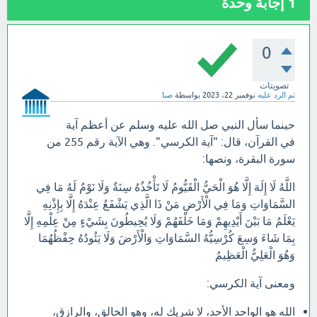
1
إجابة وحدة
0
تصويتات
تم الرد عليه
نوفمبر 22، 2023
بواسطة
صبا
حينما سأل النبي صل الله عليه وسلم عن أعظم آية
في القرآن، قال: "آية الكرسي". وهي الآية رقم 255 من
سورة البقرة، ونصها:
اللَّهُ لَا إِلَهَ إِلَّا هُوَ الْحَيُّ الْقَيُّومُ لَا تَأْخُذُهُ سِنَةٌ وَلَا نَوْمٌ لَهُ مَا فِي
السَّمَاوَاتِ وَمَا فِي الْأَرْضِ مَنْ ذَا الَّذِي يَشْفَعُ عِنْدَهُ إِلَّا بِإِذْنِهِ
يَعْلَمُ مَا بَيْنَ أَيْدِيهِمْ وَمَا خَلْفَهُمْ وَلَا يُحِيطُونَ بِشَيْءٍ مِنْ عِلْمِهِ إِلَّا
بِمَا شَاءَ وَسِعَ كُرْسِيُّهُ السَّمَاوَاتِ وَالْأَرْضَ وَلَا يَئُودُهُ حِفْظُهُمَا
وَهُوَ الْعَلِيُّ الْعَظِيمُ
ومعنى آية الكرسي:
الله هو الواحد الأحد، لا شريك له، وهو الخالق، والرازق،