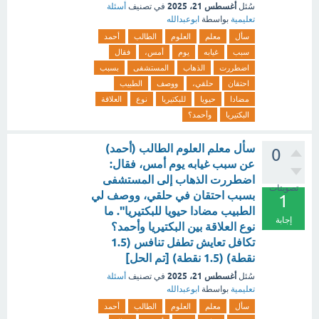
أغسطس 21، 2025
سُئل
في تصنيف
أسئلة
تعليمية
بواسطة
ابوعبدالله
سأل
معلم
العلوم
الطالب
أحمد
سبب
غيابه
يوم
أمس،
فقال
اضطررت
الذهاب
المستشفى
بسبب
احتقان
حلقي،
ووصف
الطبيب
مضادا
حيويا
للبكتيريا
نوع
العلاقة
البكتيريا
وأحمد؟
سأل معلم العلوم الطالب (أحمد)
0
عن سبب غيابه يوم أمس، فقال:
اضطررت الذهاب إلى المستشفى
تصويتات
بسبب احتقان في حلقي، ووصف لي
1
الطبيب مضادا حيويا للبكتيريا". ما
إجابة
نوع العلاقة بين البكتيريا وأحمد؟
تكافل تعايش تطفل تنافس (1.5
نقطة) (1.5 نقطة) [تم الحل]
أغسطس 21، 2025
سُئل
في تصنيف
أسئلة
تعليمية
بواسطة
ابوعبدالله
سأل
معلم
العلوم
الطالب
أحمد