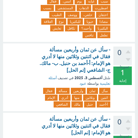
سبب
غيابه
يوم
أمس،
فقال
اضطررت
الذهاب
المستشفى
بسبب
احتقان
حلقي،
ووصف
الطبيب
مضادا
حيويا
للبكتيريا
نوع
العلاقة
البكتيريا
وأحمد؟
تكافل
تعايش
تطفل
تنافس
- سأل عن ثمان وأربعين مسألة
0
فقال في اثنتين وثلاثين منها لا أدري
هو الإمام: أ-أحمد بن حنبل. ب- مالك.
تصويتات
ج- الشافعي [تم الحل]
1
أغسطس 3، 2025
سُئل
في تصنيف
أسئلة
إجابة
تعليمية
بواسطة
عبود
سأل
ثمان
وأربعين
مسألة
فقال
اثنتين
وثلاثين
منها
أدري
الإمام
أ-أحمد
حنبل
مالك
الشافعي
- سأل عن ثمان وأربعين مسألة
0
فقال في اثنتين وثلاثين منها لا أدري
هو الإمام: [تم الحل]
تصويتات