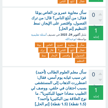
فقال
أبلغ
الناس
سأل معاوية عمرو بن العاص يومًا
0
فقال: من أبلغ الناس؟ قال: من ترك
الفصول، واقتصر على الإيجاز. نمط
تصويتات
التنظيم [تم الحل]
1
أكتوبر 24، 2025
سُئل
في تصنيف
أسئلة تعليمية
إجابة
بواسطة
ابوعبدالله
سأل
معاوية
عمرو
العاص
يومًا
فقال
أبلغ
الناس؟
قال
ترك
الفصول،
واقتصر
الإيجاز
نمط
التنظيم
سأل معلم العلوم الطالب (أحمد)
0
عن سبب غيابه يوم أمس، فقال:
اضطررت الذهاب إلى المستشفى
تصويتات
بسبب احتقان في حلقي، ووصف لي
1
الطبيب مضادا حيويا للبكتيريا". ما
إجابة
نوع العلاقة بين البكتيريا وأحمد؟
(1.5 نقطة) (1.5 نقطة) [تم الحل]