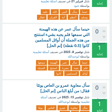
فبراير 21
سُئل
في تصنيف
أسئلة تعليمية
إجابة
بواسطة
عبود
حينما
سأل
النبي
الله
عليه
وسلم
أعظم
آية
القران
فقال
‏حينما سأل عمر عن هذه الهيمنة
0
التي سمعها فلم يجبه بشيء استنتج
من هذه الجملة أن أوائل المسلمين
تصويتات
كانوا (0.5 نقطة) [تم الحل]
1
نوفمبر 8، 2025
سُئل
في تصنيف
أسئلة تعليمية
إجابة
بواسطة
ابوعبدالله
حينما
سأل
عمر
الهيمنة
سمعها
فلم
يجبه
بشيء
استنتج
الجملة
أوائل
المسلمين
كانوا
سأل معاوية عمرو بن العاص يومًا
0
فقال: من أبلغ الناس [تم الحل]
نوفمبر 15، 2025
سُئل
في تصنيف
أسئلة
تصويتات
تعليمية
بواسطة
ابوعبدالله
1
سأل
معاوية
عمرو
العاص
يومًا
إجابة