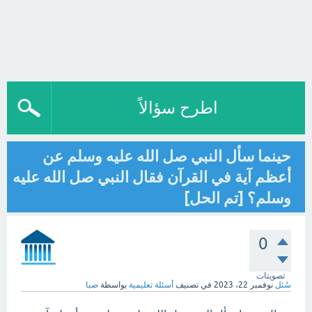
اطرح سؤالاً
حينما سأل النبي صل الله عليه وسلم عن
أعظم آية في القرآن فقال النبي صل الله عليه
وسلم؟ [تم الحل]
0
تصويتات
سُئل
نوفمبر 22، 2023
في تصنيف
أسئلة تعليمية
بواسطة
صبا