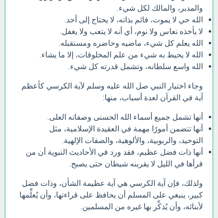
والمدبر، والمالك لكل شيء.
الله حي لا يموت، قائم بذاته، لا يحتاج إلى أحد.
لا يأخذه نعاس ولا نوم، أي أنه لا يتعب ولا يغفل.
الله يعلم كل شيء، ماضيه وحاضره ومستقبله.
الله لا يحيط به شيء من علم المخلوقات، إلا ما يشاء.
الله واسع سلطانه، وتشمل قدرته كل شيء.
وجاء اختيار النبي صل الله عليه وسلم لآية الكرسي كأعظم
آية في القرآن لعدة أسباب، منها:
أنها تشمل جميع أسماء الله الحسنى وصفاته العلى.
أنها تتضمن أمورًا مهمة في العقيدة الإسلامية، مثل
التوحيد، والربوبية، والألوهية، والصفات الإلهية.
أنها ذات فضل عظيم، فقد ورد في الأحاديث النبوية أن من
قرأها في الليل لا يقربنه شيطان حتى يصبح.
ولذلك، فإن آية الكرسي هي آية عظيمة الشأن، وذات فضل
كبير، ينبغي على المسلم أن يحافظ على قراءتها، وأن يُعلِّمها
لأبنائه، وأن يُذكِّر بها غيره من المسلمين.