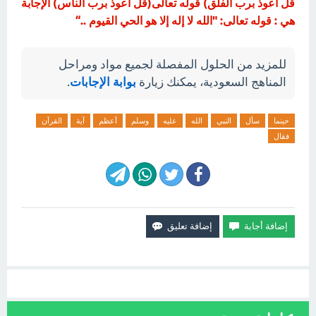
قل أعوذ برب الفلق) قوله تعالى(قل أعوذ برب الناس) الإجابة
هي : قوله تعالى: "الله لا إله إلا هو الحي القيوم ..“
للمزيد من الحلول المفصلة لجميع مواد ومراحل
المناهج السعودية، يمكنك زيارة
بوابة الإجابات
.
حينما
سأل
النبي
الله
عليه
وسلم
أعظم
آية
القرآن
فقال