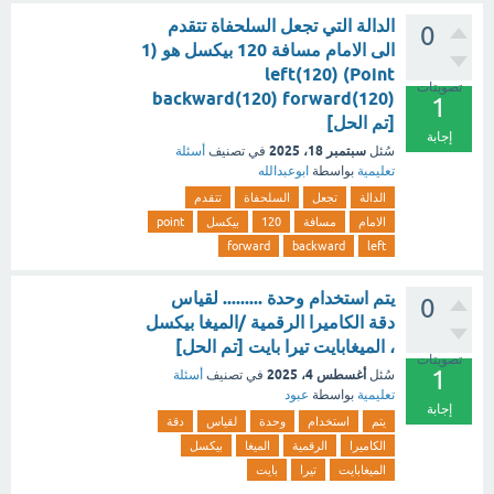
الدالة التي تجعل السلحفاة تتقدم
0
الى الامام مسافة 120 بيكسل هو (1
Point) left(120)
تصويتات
backward(120) forward(120)
1
[تم الحل]
إجابة
سبتمبر 18، 2025
سُئل
في تصنيف
أسئلة
تعليمية
بواسطة
ابوعبدالله
الدالة
تجعل
السلحفاة
تتقدم
الامام
مسافة
120
بيكسل
point
forward
backward
left
يتم استخدام وحدة ......... لقياس
0
دقة الكاميرا الرقمية /الميغا بيكسل
، الميغابايت تيرا بايت [تم الحل]
تصويتات
1
أغسطس 4، 2025
سُئل
في تصنيف
أسئلة
تعليمية
بواسطة
عبود
إجابة
يتم
استخدام
وحدة
لقياس
دقة
الكاميرا
الرقمية
الميغا
بيكسل
الميغابايت
تيرا
بايت