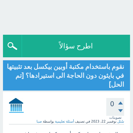
اطرح سؤالاً
نقوم باستخدام مكتبة أوبين بيكسل بعد تثبيتها
في بايثون دون الحاجة الى استيرادها؟ [تم
الحل]
0
تصويتات
سُئل
نوفمبر 22، 2023
في تصنيف
أسئلة تعليمية
بواسطة
صبا