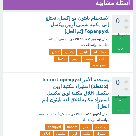
أسئلة مشابهة
لاستخدام بايثون مع إكسل، تحتاج
0
إلى مكتبة تسمى أوبين بيكسل
openpyxl؟ [تم الحل]
تصويتات
1
نوفمبر 22، 2023
سُئل
في تصنيف
أسئلة
تعليمية
بواسطة
صبا
إجابة
لاستخدام
بايثون
إكسل،
تحتاج
مكتبة
تسمى
أوبين
بيكسل
openpyxl
يستخدم الأمر import openpyxl
0
(2 نقطة) استيراد مكتبة اوبن
بيكسل اغلاق مكتبة اوبن بيكسل
تصويتات
استيراد مكتبة اغلاق لغة بايثون [تم
1
الحل]
إجابة
أكتوبر 27، 2025
سُئل
في تصنيف
أسئلة تعليمية
بواسطة
ابوعبدالله
يستخدم
الأمر
import
openpyxl
استيراد
مكتبة
اوبن
بيكسل
اغلاق