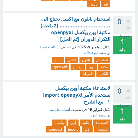
لغة
بايثون
استخدام بايثون مع اكسل نحتاج الى
0
…………………………. (2 نقطة)
مكتبة اوبن بيكسل openpyxl
تصويتات
التكرار الدوران [تم الحل]
1
سبتمبر 9، 2025
سُئل
في تصنيف
أسئلة تعليمية
إجابة
بواسطة
ابوعبدالله
استخدام
بايثون
اكسل
نحتاج
مكتبة
اوبن
بيكسل
openpyxl
التكرار
الدوران
لاستدعاء مكتبة أوبن بيكسل
0
نستخدم الأمر import openpyxl
؟ - مع الشرح
تصويتات
1
فبراير 19
سُئل
في تصنيف
أسئلة تعليمية
بواسطة
عبود
إجابة
لاستدعاء
مكتبة
أوبن
بيكسل
نستخدم
الأمر
import
openpyxl