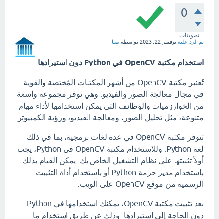
0
تصويتات
تم الرد عليه
نوفمبر 22، 2023
بواسطة
صبا
استخدام مكتبة OpenCV في Python دون استيرادها
تُعتبر مكتبة OpenCV من أشهر المكتبات المُختصة والقوية
في مجال معالجة الصور والفيديو. وهي توفر مجموعة واسعة
من الخوارزميات والوظائف التي يمكن استخدامها لأداء مهام
متنوعة، مثل تحليل الصور، ومعالجة الفيديو، ورؤية الكمبيوتر.
تتوفر مكتبة OpenCV في عدة لغات برمجية، بما في ذلك
لغة Python. وللاستخدام مكتبة OpenCV في Python، يجب
أولاً تثبيتها على نظام التشغيل الخاص بك. يمكن القيام بذلك
باستخدام مدير حزمة Python أو باستخدام أداة التثبيت
الرسمية من موقع OpenCV على الويب.
بعد تثبيت مكتبة OpenCV، يمكنك استخدامها في Python
دون الحاجة إلى استيرادها. وذلك عن طريق استخدام ما