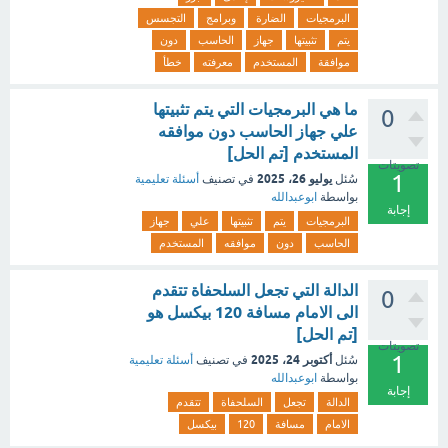
البرمجيات
الضارة
وبرامج
التجسس
يتم
تثبيتها
جهاز
الحاسب
دون
موافقة
المستخدم
معرفته
خطأ
ما هي البرمجيات التي يتم تثبيتها
0
علي جهاز الحاسب دون موافقه
المستخدم [تم الحل]
تصويتات
1
يوليو 26، 2025
سُئل
في تصنيف
أسئلة تعليمية
بواسطة
ابوعبدالله
إجابة
البرمجيات
يتم
تثبيتها
علي
جهاز
الحاسب
دون
موافقه
المستخدم
الدالة التي تجعل السلحفاة تتقدم
0
الى الامام مسافة 120 بيكسل هو
[تم الحل]
تصويتات
1
أكتوبر 24، 2025
سُئل
في تصنيف
أسئلة تعليمية
بواسطة
ابوعبدالله
إجابة
الدالة
تجعل
السلحفاة
تتقدم
الامام
مسافة
120
بيكسل