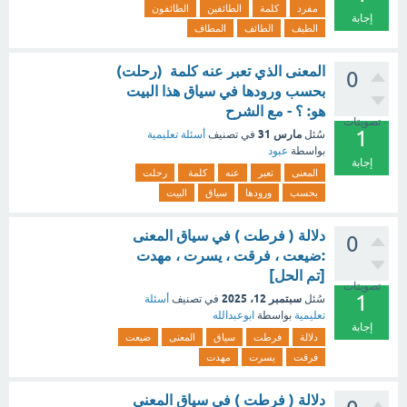
مفرد
كلمة
الطائفين
الطائفون
إجابة
الطيف
الطائف
المطاف
المعنى الذي تعبر عنه كلمة (رحلت)
0
بحسب ورودها في سياق هذا البيت
هو: ؟ - مع الشرح
تصويتات
1
مارس 31
سُئل
في تصنيف
أسئلة تعليمية
بواسطة
عبود
إجابة
المعنى
تعبر
عنه
كلمة
رحلت
بحسب
ورودها
سياق
البيت
دلالة ( فرطت ) في سياق المعنى
0
:ضيعت ، فرقت ، يسرت ، مهدت
[تم الحل]
تصويتات
1
سبتمبر 12، 2025
سُئل
في تصنيف
أسئلة
تعليمية
بواسطة
ابوعبدالله
إجابة
دلالة
فرطت
سياق
المعنى
ضيعت
فرقت
يسرت
مهدت
دلالة ( فرطت ) في سياق المعنى