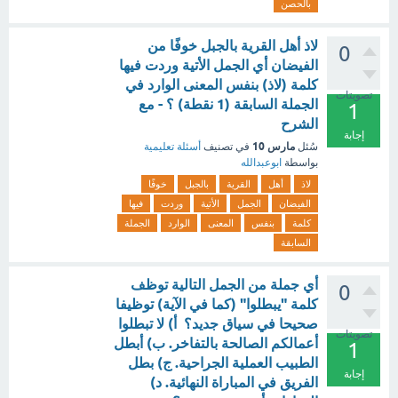
بالحصن
لاذ أهل القرية بالجبل خوفًا من
0
الفيضان أي الجمل الأتية وردت فيها
كلمة (لاذ) بنفس المعنى الوارد في
تصويتات
الجملة السابقة (1 نقطة) ؟ - مع
1
الشرح
إجابة
مارس 10
سُئل
في تصنيف
أسئلة تعليمية
بواسطة
ابوعبدالله
لاذ
أهل
القرية
بالجبل
خوفًا
الفيضان
الجمل
الأتية
وردت
فيها
كلمة
بنفس
المعنى
الوارد
الجملة
السابقة
أي جملة من الجمل التالية توظف
0
كلمة "يبطلوا" (كما في الآية) توظيفا
صحيحا في سياق جديد؟ أ) لا تبطلوا
تصويتات
أعمالكم الصالحة بالتفاخر. ب) أبطل
1
الطبيب العملية الجراحية. ج) بطل
إجابة
الفريق في المباراة النهائية. د)