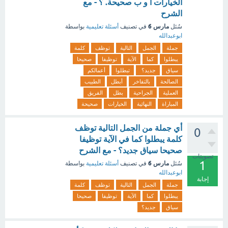
الخيارات أ و ب صحيحة. ؟ - مع
الشرح
مارس 6
سُئل
في تصنيف
أسئلة تعليمية
بواسطة
ابوعبدالله
جملة
الجمل
التالية
توظف
كلمة
يبطلوا
كما
الآية
توظيفا
صحيحا
سياق
جديد؟
تبطلوا
أعمالكم
الصالحة
بالتفاخر
أبطل
الطبيب
العملية
الجراحية
بطل
الفريق
المباراة
النهائية
الخيارات
صحيحة
أي جملة من الجمل التالية توظف
0
كلمة يبطلوا كما في الآية توظيفا
صحيحا سياق جديد؟ - مع الشرح
تصويتات
1
مارس 6
سُئل
في تصنيف
أسئلة تعليمية
بواسطة
ابوعبدالله
إجابة
جملة
الجمل
التالية
توظف
كلمة
يبطلوا
كما
الآية
توظيفا
صحيحا
سياق
جديد؟