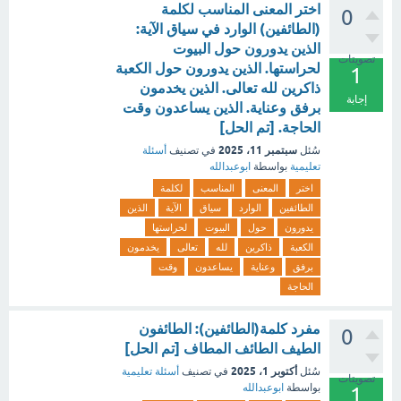
اختر المعنى المناسب لكلمة
0
(الطائفين) الوارد في سياق الآية:
الذين يدورون حول البيوت
تصويتات
لحراستها. الذين يدورون حول الكعبة
1
ذاكرين لله تعالى. الذين يخدمون
إجابة
برفق وعناية. الذين يساعدون وقت
الحاجة. [تم الحل]
سبتمبر 11، 2025
سُئل
في تصنيف
أسئلة
تعليمية
بواسطة
ابوعبدالله
اختر
المعنى
المناسب
لكلمة
الطائفين
الوارد
سياق
الآية
الذين
يدورون
حول
البيوت
لحراستها
الكعبة
ذاكرين
لله
تعالى
يخدمون
برفق
وعناية
يساعدون
وقت
الحاجة
مفرد كلمة(الطائفين): الطائفون
0
الطيف الطائف المطاف [تم الحل]
أكتوبر 1، 2025
سُئل
في تصنيف
أسئلة تعليمية
تصويتات
بواسطة
ابوعبدالله
1