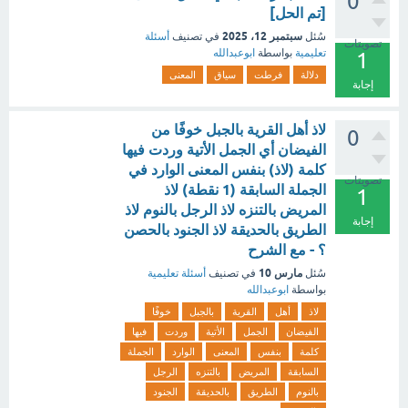
0
[تم الحل]
سبتمبر 12، 2025
سُئل
في تصنيف
أسئلة
تصويتات
تعليمية
بواسطة
ابوعبدالله
1
دلالة
فرطت
سياق
المعنى
إجابة
لاذ أهل القرية بالجبل خوفًا من
0
الفيضان أي الجمل الأتية وردت فيها
كلمة (لاذ) بنفس المعنى الوارد في
تصويتات
الجملة السابقة (1 نقطة) لاذ
1
المريض بالتنزه لاذ الرجل بالنوم لاذ
إجابة
الطريق بالحديقة لاذ الجنود بالحصن
؟ - مع الشرح
مارس 10
سُئل
في تصنيف
أسئلة تعليمية
بواسطة
ابوعبدالله
لاذ
أهل
القرية
بالجبل
خوفًا
الفيضان
الجمل
الأتية
وردت
فيها
كلمة
بنفس
المعنى
الوارد
الجملة
السابقة
المريض
بالتنزه
الرجل
بالنوم
الطريق
بالحديقة
الجنود